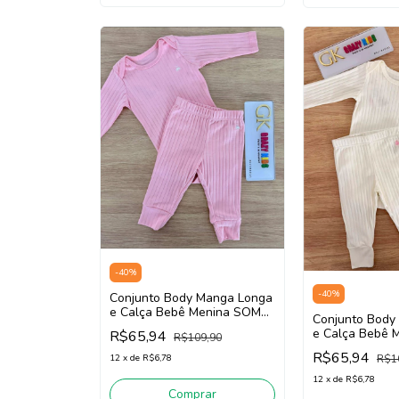
-
40
%
-
40
%
Conjunto Body Manga Longa
e Calça Bebê Menina SOMNII
Conjunto Body
4261008 (Rosa Sakura)
e Calça Bebê 
R$65,94
R$109,90
4261008 (Off 
R$65,94
12
x
de
R$6,78
R$1
12
x
de
R$6,78
Comprar