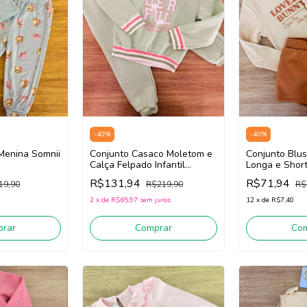
-
40
%
-
40
%
 Menina Somnii
Conjunto Casaco Moletom e
Conjunto Blu
Calça Felpado Infantil
Longa e Shor
Menina Somnii 3261061
Infantil SOMN
R$131,94
R$71,94
19,90
R$219,90
R$
(Verde)
(bege Vanilla
2
x
de
R$65,97
sem juros
12
x
de
R$7,40
rar
Comprar
Co