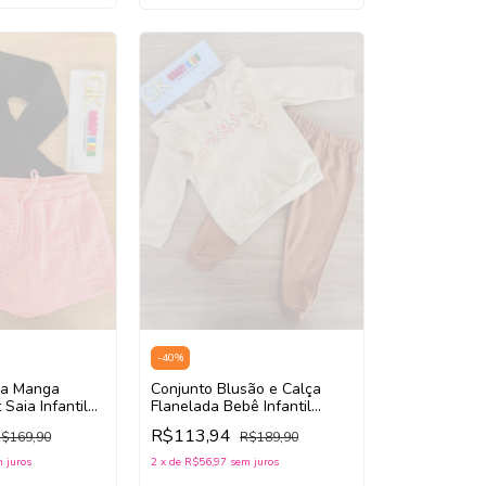
-
40
%
sa Manga
Conjunto Blusão e Calça
Saia Infantil
Flanelada Bebê Infantil
i 3261057
Menina SOMNII 3261031
R$113,94
$169,90
R$189,90
(Bege Claro /Caramelo
Marrom)
 juros
2
x
de
R$56,97
sem juros