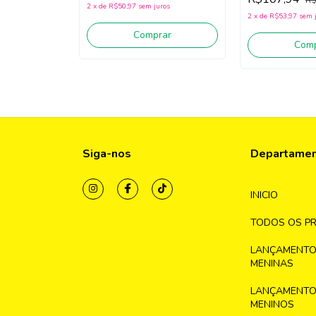
(Verde Erva Do
2
x
de
R$50,97
sem juros
2
x
de
R$53,97
sem 
Comprar
Comp
Siga-nos
Departame
INICIO
TODOS OS P
LANÇAMENTO
MENINAS
LANÇAMENTO
MENINOS