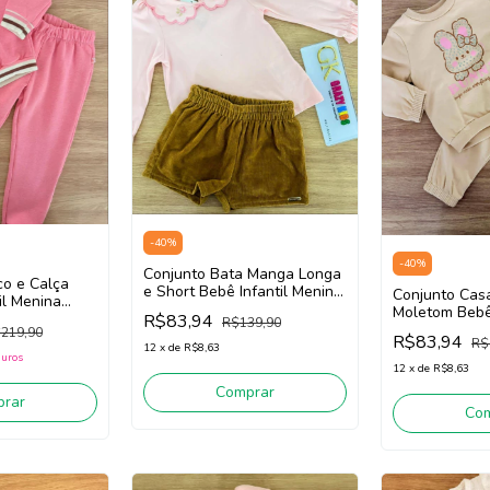
-
40
%
-
40
%
Conjunto Bata Manga Longa
co e Calça
e Short Bebê Infantil Menina
Conjunto Cas
il Menina
Somnii 3261021 (Rosa/Bege
Moletom Bebê 
1 (Rosa)
R$83,94
R$139,90
Escuro)
Menina Somni
219,90
R$83,94
R$
(Bege Claro)
12
x
de
R$8,63
juros
12
x
de
R$8,63
Comprar
rar
Co