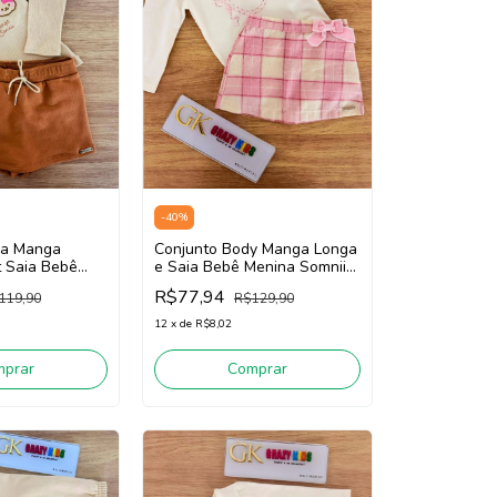
-
40
%
sa Manga
Conjunto Body Manga Longa
t Saia Bebê
e Saia Bebê Menina Somnii
II 3261096
3261018 (Off White/Rosa)
R$77,94
119,90
R$129,90
/Caramelo)
12
x
de
R$8,02
mprar
Comprar