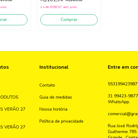
ce)
(Bege Escuro/Rosa)
juros
2
x
de
R$50,97
sem juros
rar
Comprar
ntos
Institucional
Entre em co
553199423987
Contato
31 99423-9877
RODUTOS
Guia de medidas
WhatsApp.
S VERÃO 27
Nossa história
comercial@graz
Política de privacidade
Rua José Rodrí
S VERÃO 27
Guilherme 785 
Grande , Conta