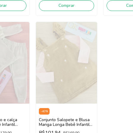
Co
rar
Comprar
-
40
%
o e calça
Conjunto Salopete e Blusa
Infantil
Manga Longa Bebê Infantil
I 3261026
Menina Somnii 3261016
R$101,94
179,90
R$169,90