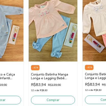
-
40
%
-
40
%
Conjunto Bat
co e Calça
Conjunto Batinha Manga
Longa e Legg
nfantil
Longa e Legging Bebê
Infantil Meni
 3261006
Menina SOMNII 3261002
R$83,94
R$83,94
R$
59,90
R$139,90
3261002 (Off 
(Rosa/ Azul)
12
x
de
R$8,63
12
x
de
R$8,63
Co
rar
Comprar