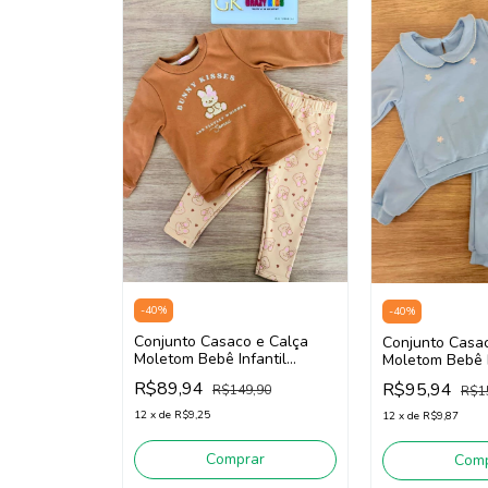
-
40
%
-
40
%
Conjunto Casaco e Calça
Conjunto Casa
Moletom Bebê Infantil
Moletom Bebê I
Menina Somnii 3261001
Menina Somnii
R$89,94
R$95,94
R$149,90
R$1
(Caramelo/Creme)
(Azul)
12
x
de
R$9,25
12
x
de
R$9,87
Comprar
Comp