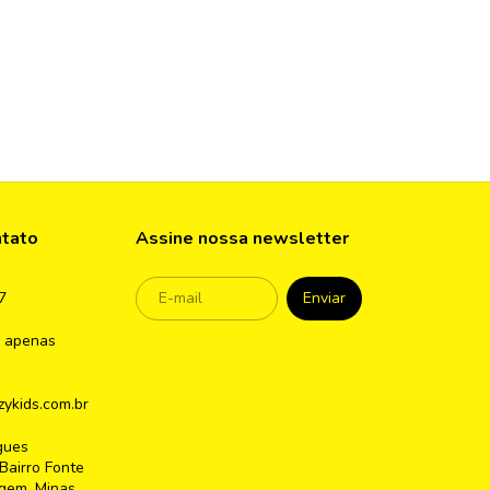
ntato
Assine nossa newsletter
7
 apenas
ykids.com.br
gues
Bairro Fonte
gem ,Minas