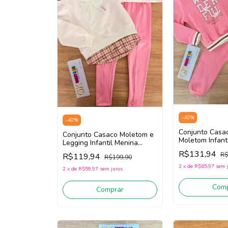
-
40
%
-
40
%
Conjunto Casa
Conjunto Casaco Moletom e
Moletom Infant
Legging Infantil Menina
Sominii 326106
Somnii 3261065 (Off
R$131,94
R$
R$119,94
R$199,90
White/Rosa)
2
x
de
R$65,97
sem 
2
x
de
R$59,97
sem juros
Comp
Comprar