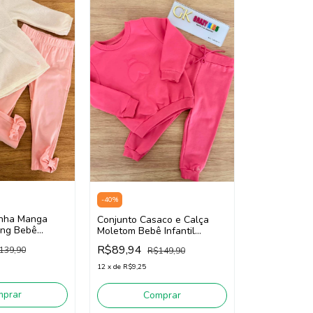
-
40
%
inha Manga
Conjunto Casaco e Calça
ing Bebê
Moletom Bebê Infantil
na SOMNII
Menina Somnii 4261009
R$89,94
139,90
R$149,90
White / Rosa)
(Rosa)
12
x
de
R$9,25
mprar
Comprar