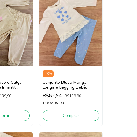
-
40
%
aco e Calça
Conjunto Blusa Manga
Infantil
Longa e Legging Bebê
i 3261004
Infantil Somnii 3261022 (Off
R$83,94
139,90
R$139,90
White/Azul)
12
x
de
R$8,63
mprar
Comprar