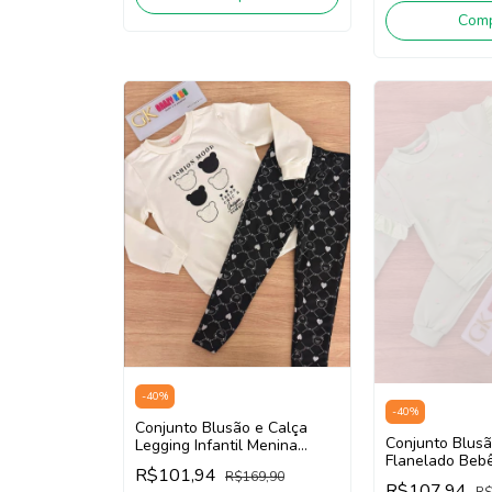
Comp
-
40
%
-
40
%
Conjunto Blusão e Calça
Conjunto Blusã
Legging Infantil Menina
Flanelado Bebê 
SOMNII 3261067 (Off White
R$101,94
R$169,90
Menina SOMNI
/ Preto)
R$107,94
R$