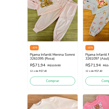
-
40
%
-
40
%
Pijama Infantil Menina Somnii
Pijama Infantil
3261095 (Rosa)
3261097 (Azul)
R$71,94
R$71,94
R$119,90
R$1
12
x
de
R$7,40
12
x
de
R$7,40
Comprar
Comp