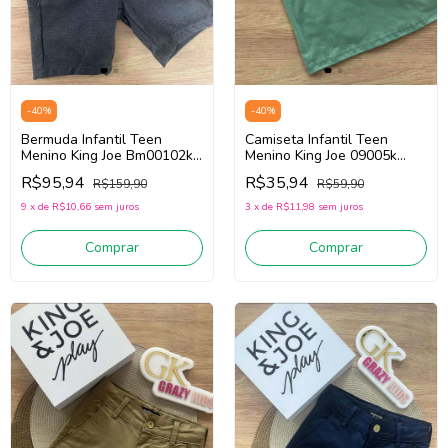
-
40
%
-
40
%
Bermuda Infantil Teen
Camiseta Infantil Teen
Menino King Joe Bm00102k
Menino King Joe 09005k
(Chumbo)
(Verde)
R$95,94
R$35,94
R$159,90
R$59,90
9
x
de
R$10,66
sem juros
3
x
de
R$11,98
sem juros
Comprar
Comprar