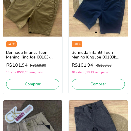
-
40
%
-
40
%
Bermuda Infantil Teen
Bermuda Infantil Teen
Menino King Joe 00103k
Menino King Joe 00103k
(Ocre)
(Marinho)
R$101,94
R$101,94
R$169,90
R$169,90
10
x
de
R$10,19
sem juros
10
x
de
R$10,19
sem juros
Comprar
Comprar