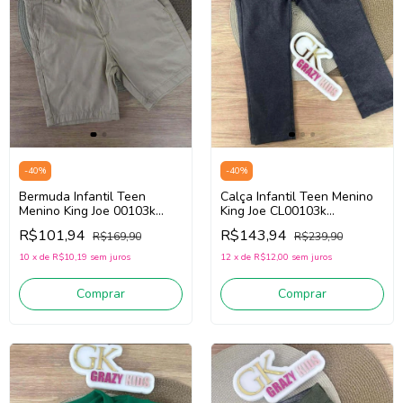
-
40
%
-
40
%
Bermuda Infantil Teen
Calça Infantil Teen Menino
Menino King Joe 00103k
King Joe CL00103k
(Palha)
(Chumbo)
R$101,94
R$143,94
R$169,90
R$239,90
10
x
de
R$10,19
sem juros
12
x
de
R$12,00
sem juros
Comprar
Comprar