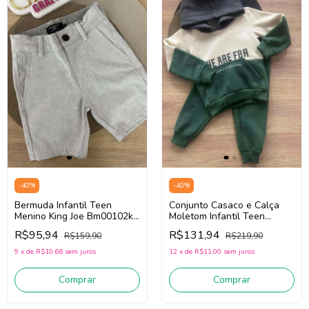
-
40
%
-
40
%
Bermuda Infantil Teen
Conjunto Casaco e Calça
Menino King Joe Bm00102k
Moletom Infantil Teen
(Branco)
Menino Fbr 15064
R$95,94
R$131,94
R$159,90
R$219,90
(Verde/Bege)
9
x
de
R$10,66
sem juros
12
x
de
R$11,00
sem juros
Comprar
Comprar