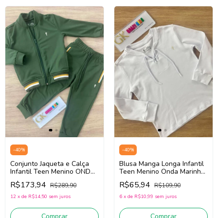
-
40
%
-
40
%
Conjunto Jaqueta e Calça
Blusa Manga Longa Infantil
Infantil Teen Menino ONDA
Teen Menino Onda Marinha
MARINHA 251131 (Verde)
251025 (Branco)
R$173,94
R$65,94
R$289,90
R$109,90
12
x
de
R$14,50
sem juros
6
x
de
R$10,99
sem juros
Comprar
Comprar