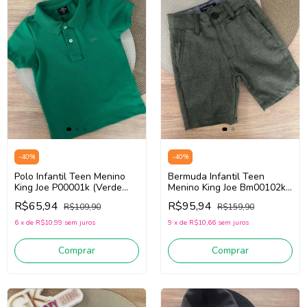
-
40
%
-
40
%
Polo Infantil Teen Menino
Bermuda Infantil Teen
King Joe P00001k (Verde
Menino King Joe Bm00102k
Escuro)
(Verde)
R$65,94
R$95,94
R$109,90
R$159,90
6
x
de
R$10,99
sem juros
9
x
de
R$10,66
sem juros
Comprar
Comprar