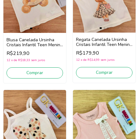
Regata Canelada Ursinha
Blusa Canelada Ursinha
Cristais Infantil Teen Menina
Cristais Infantil Teen Menina
Pituchinhus 30766 (Off
Pituchinhus 30765 (Off
R$179,90
R$219,90
White)
White)
12
x
de
R$14,99
sem juros
12
x
de
R$18,33
sem juros
Comprar
Comprar