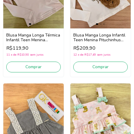
Blusa Manga Longa Térmica
Blusa Manga Longa Infantil
Infantil Teen Menina
Teen Menina Pituchinhus
Pituchinhus 28629 (Rosa)
30247 (Off White)
R$119,90
R$209,90
11
x
de
R$10,90
sem juros
12
x
de
R$17,49
sem juros
Comprar
Comprar