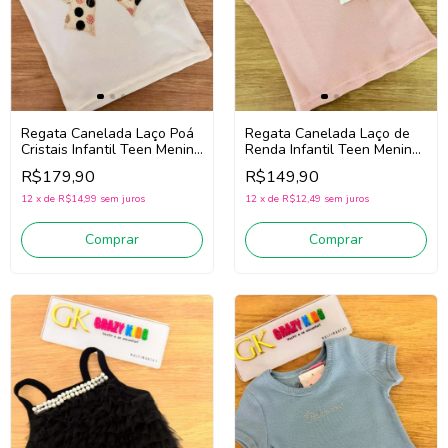
Regata Canelada Laço Poá
Regata Canelada Laço de
Cristais Infantil Teen Menina
Renda Infantil Teen Menina
Pituchinhus 30764 (Off
Pituchinhus 30768 (Rosa)
R$179,90
R$149,90
White)
12
x
de
R$14,99
sem juros
12
x
de
R$12,49
sem juros
Comprar
Comprar