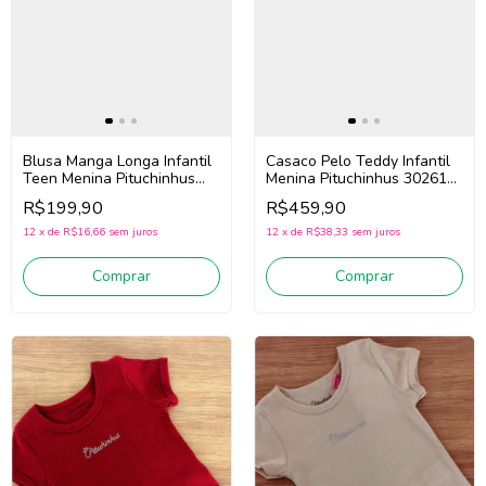
Casaco Pelo Teddy Infantil
Blusa Manga Longa Infantil
Menina Pituchinhus 30261
Teen Menina Pituchinhus
(Bege/Marrom)
30246 (Off White)
R$459,90
R$199,90
12
x
de
R$38,33
sem juros
12
x
de
R$16,66
sem juros
Comprar
Comprar