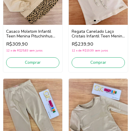
Casaco Moletom Infantil
Regata Canelado Laço
Teen Menina Pituchinhus
Cristais Infantil Teen Menina
30253 (Bege/Preto)
Pituchinhus 30716 (Off
R$309,90
R$239,90
White)
12
x
de
R$25,83
sem juros
12
x
de
R$19,99
sem juros
Comprar
Comprar