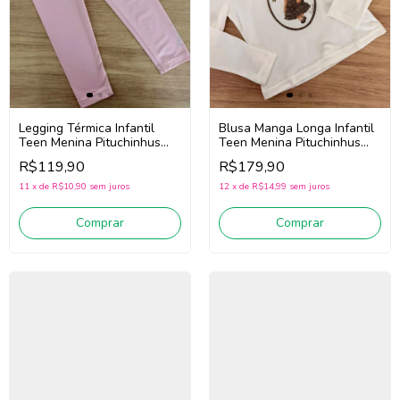
Legging Térmica Infantil
Blusa Manga Longa Infantil
Teen Menina Pituchinhus
Teen Menina Pituchinhus
28632 (Rosa)
30245 (Off White)
R$119,90
R$179,90
11
x
de
R$10,90
sem juros
12
x
de
R$14,99
sem juros
Comprar
Comprar