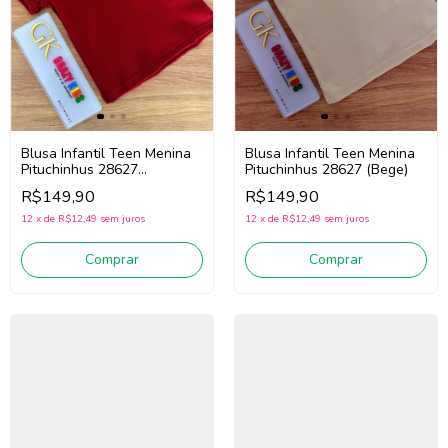
Blusa Infantil Teen Menina
Blusa Infantil Teen Menina
Pituchinhus 28627
Pituchinhus 28627 (Bege)
(Vermelho)
R$149,90
R$149,90
12
x
de
R$12,49
sem juros
12
x
de
R$12,49
sem juros
Comprar
Comprar