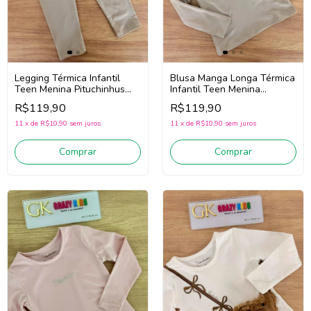
Legging Térmica Infantil
Blusa Manga Longa Térmica
Teen Menina Pituchinhus
Infantil Teen Menina
28632 (Bege Claro)
Pituchinhus 28629 (Bege
R$119,90
R$119,90
Claro)
11
x
de
R$10,90
sem juros
11
x
de
R$10,90
sem juros
Comprar
Comprar