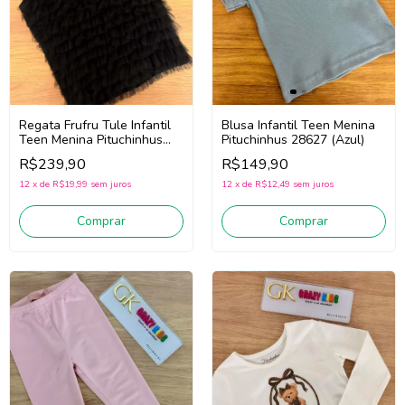
Regata Frufru Tule Infantil
Blusa Infantil Teen Menina
Teen Menina Pituchinhus
Pituchinhus 28627 (Azul)
30746 (Preto)
R$239,90
R$149,90
12
x
de
R$19,99
sem juros
12
x
de
R$12,49
sem juros
Comprar
Comprar