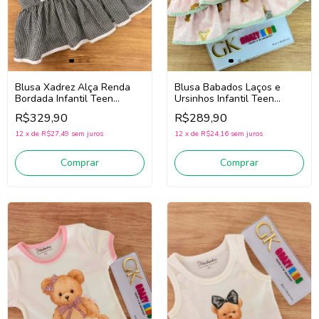
Blusa Xadrez Alça Renda
Blusa Babados Laços e
Bordada Infantil Teen
Ursinhos Infantil Teen
Menina Pituchinhus 30709
Menina Pituchinhus 30733
R$329,90
R$289,90
(Preto/Branco)
(Rosa)
12
x
de
R$27,49
sem juros
12
x
de
R$24,16
sem juros
Comprar
Comprar