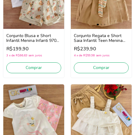
Conjunto Blusa e Short
Conjunto Regata e Short
Infantil Menina Infanti 97022
Saia Infantil Teen Menina
(Off White/Bege)
Infanti 97047 (Off
R$199,90
R$239,90
White/Bege)
3
x
de
R$66,63
sem juros
4
x
de
R$59,98
sem juros
Comprar
Comprar