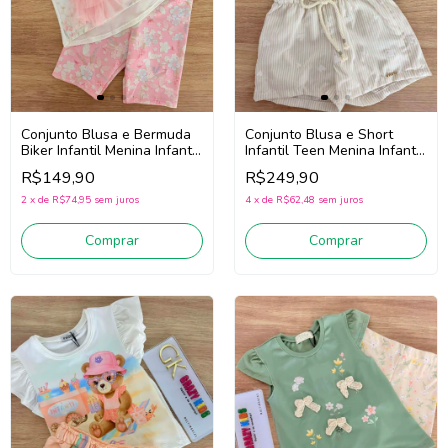
Conjunto Blusa e Bermuda
Conjunto Blusa e Short
Biker Infantil Menina Infanti
Infantil Teen Menina Infanti
96646 (Off White/Rosa)
96665 (Bege/Off White)
R$149,90
R$249,90
2
x
de
R$74,95
sem juros
4
x
de
R$62,48
sem juros
Comprar
Comprar