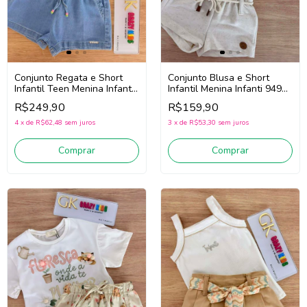
Conjunto Regata e Short
Conjunto Blusa e Short
Infantil Teen Menina Infanti
Infantil Menina Infanti 94932
95563 (Off) White/Jeans)
(Amarelo/Off White)
R$249,90
R$159,90
4
x
de
R$62,48
sem juros
3
x
de
R$53,30
sem juros
Comprar
Comprar