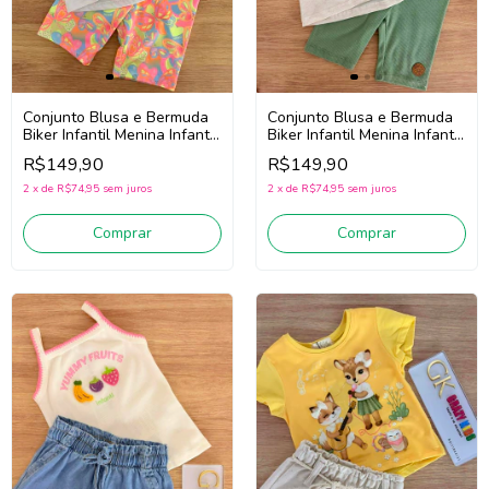
Conjunto Blusa e Bermuda
Conjunto Blusa e Bermuda
Biker Infantil Menina Infanti
Biker Infantil Menina Infanti
95319 (Branco/Rosa)
94946 (Off White/Verde)
R$149,90
R$149,90
2
x
de
R$74,95
sem juros
2
x
de
R$74,95
sem juros
Comprar
Comprar