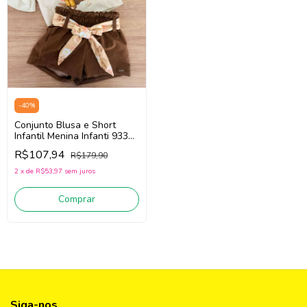
-
40
%
Conjunto Blusa e Short
Infantil Menina Infanti 93363
(Bege Claro/Marrom)
R$107,94
R$179,90
2
x
de
R$53,97
sem juros
Comprar
Siga-nos