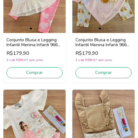
Conjunto Blusa e Legging
Conjunto Blusa e Legging
Infantil Menina Infanti 96630
Infantil Menina Infanti 96643
(Branco/Rosa)
(Rosa/Verde)
R$179,90
R$179,90
3
x
de
R$59,97
sem juros
3
x
de
R$59,97
sem juros
Comprar
Comprar