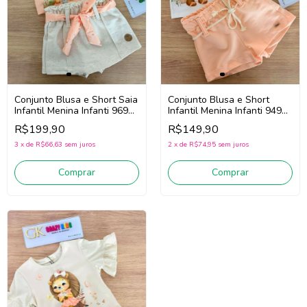
Conjunto Blusa e Short Saia
Conjunto Blusa e Short
Infantil Menina Infanti 96922
Infantil Menina Infanti 94942
(Laranja/Off White)
(Off White/Laranja)
R$199,90
R$149,90
3
x
de
R$66,63
sem juros
2
x
de
R$74,95
sem juros
Comprar
Comprar