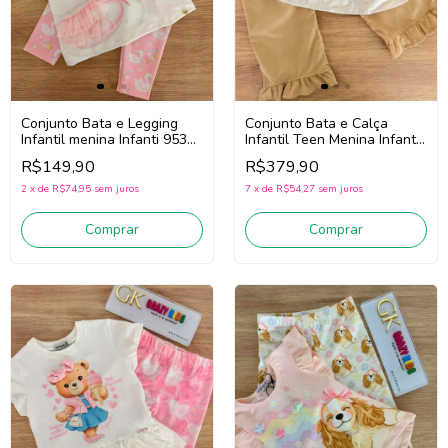
Conjunto Bata e Calça
Conjunto Bata e Legging
Infantil Teen Menina Infanti
Infantil menina Infanti 95328
97090 (Off White/Bege)
(Branco/Rosa)
R$379,90
R$149,90
7
x
de
R$54,27
sem juros
2
x
de
R$74,95
sem juros
Comprar
Comprar