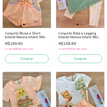
Conjunto Blusa e Short
Conjunto Bata e Legging
Infantil Menina Infanti 95412
Infantil Menina Infanti 96202
(Off White/Laranja)
(Verde/Bege)
R$199,90
R$159,90
3
x
de
R$66,63
sem juros
3
x
de
R$53,30
sem juros
Comprar
Comprar