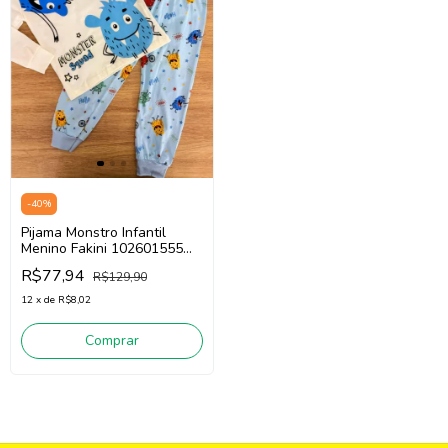
-
40
%
Pijama Monstro Infantil
Menino Fakini 102601555
(Off White/ Azul)
R$77,94
R$129,90
12
x
de
R$8,02
Comprar