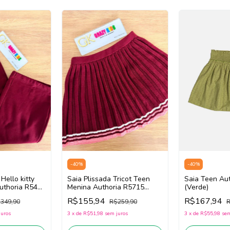
-
40
%
-
40
%
Hello kitty
Saia Plissada Tricot Teen
Saia Teen Au
uthoria R5472
Menina Authoria R5715
(Verde)
(Vinho Bordô)
R$155,94
R$167,94
349,90
R$259,90
R
juros
3
x
de
R$51,98
sem juros
3
x
de
R$55,98
sem