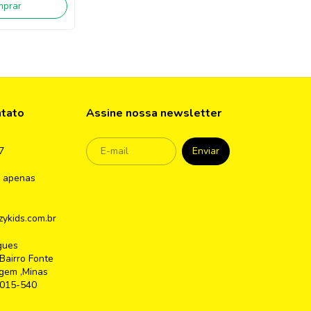
mprar
ntato
Assine nossa newsletter
7
 apenas
ykids.com.br
gues
Bairro Fonte
gem ,Minas
2015-540