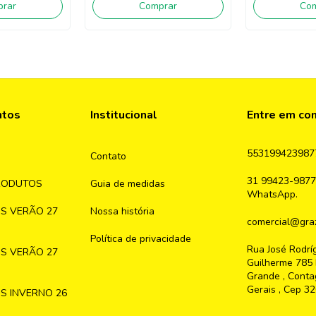
rar
Comprar
Co
ntos
Institucional
Entre em co
553199423987
Contato
31 99423-9877
RODUTOS
Guia de medidas
WhatsApp.
S VERÃO 27
Nossa história
comercial@graz
Política de privacidade
Rua José Rodrí
S VERÃO 27
Guilherme 785 
Grande , Conta
Gerais , Cep 3
S INVERNO 26