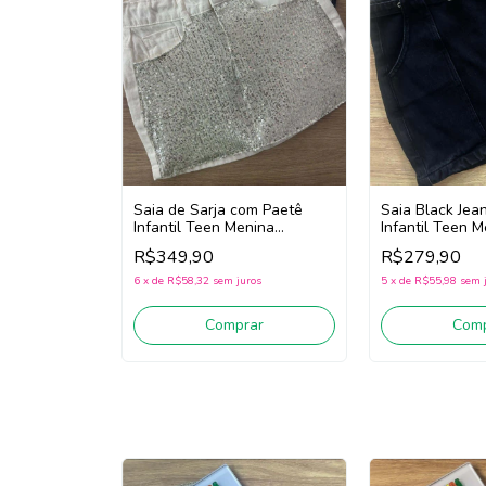
Saia de Sarja com Paetê
Saia Black Jea
Infantil Teen Menina
Infantil Teen 
Authoria R4742 (Off
Authoria R5187
R$349,90
R$279,90
White/Prata)
6
x
de
R$58,32
sem juros
5
x
de
R$55,98
sem 
Comprar
Comp