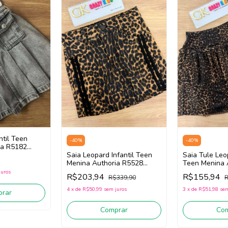
ntil Teen
-
40
%
-
40
%
ia R5182
Saia Leopard Infantil Teen
Saia Tule Leop
Menina Authoria R5528
Teen Menina 
(Marrom/Preto)
(Marrom/Preto
juros
R$203,94
R$155,94
R$339,90
R
4
x
de
R$50,99
sem juros
3
x
de
R$51,98
sem
rar
Comprar
Co