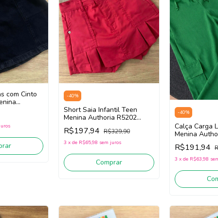
ns com Cinto
-
40
%
Menina
 (Preto)
Short Saia Infantil Teen
-
40
%
Menina Authoria R5202
(Vermelho)
Calça Carga 
juros
R$197,94
R$329,90
Menina Autho
(Verde)
3
x
de
R$65,98
sem juros
rar
R$191,94
R
3
x
de
R$63,98
sem
Comprar
Co