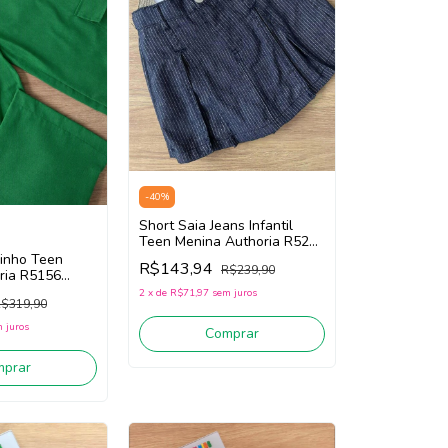
-
40
%
Short Saia Jeans Infantil
Teen Menina Authoria R5203
(Jeans Escuro)
Linho Teen
R$143,94
R$239,90
ria R5156
2
x
de
R$71,97
sem juros
$319,90
 juros
Comprar
mprar