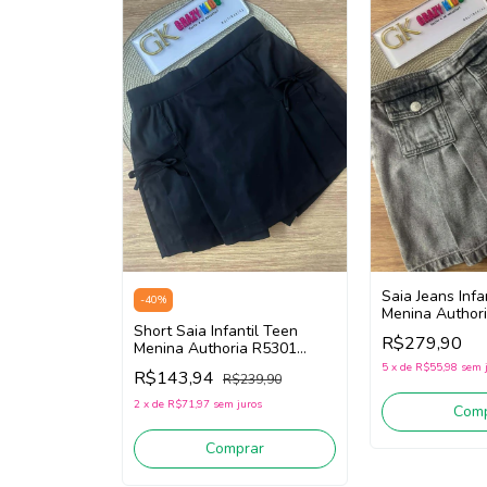
Saia Jeans Infa
-
40
%
Menina Author
Short Saia Infantil Teen
(Preto)
R$279,90
Menina Authoria R5301
(Preto)
5
x
de
R$55,98
sem 
R$143,94
R$239,90
2
x
de
R$71,97
sem juros
Comp
Comprar