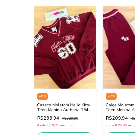
-
40
%
-
40
%
Casaco Moletom Hello Kitty
Calça Moletom 
Teen Menina Authoria R5455
Teen Menina A
(Vinho bordô)
(Vinho Bordô)
R$233,94
R$209,94
R$389,90
R$
4
x
de
R$58,49
sem juros
4
x
de
R$52,49
sem 