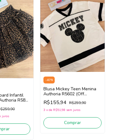
-
40
%
Blusa Mickey Teen Menina
Authoria R5602 (Off
ard Infantil
White/Preto)
Authoria R5858
R$155,94
R$259,90
)
$259,90
3
x
de
R$51,98
sem juros
 juros
Comprar
mprar