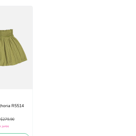
thoria R5514
$279,90
 juros