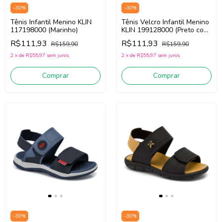
-
30
%
-
30
%
Tênis Infantil Menino KLIN
Tênis Velcro Infantil Menino
117198000 (Marinho)
KLIN 199128000 (Preto com
Amarelo)
R$111,93
R$111,93
R$159,90
R$159,90
2
x
de
R$55,97
sem juros
2
x
de
R$55,97
sem juros
Comprar
Comprar
-
30
%
-
30
%