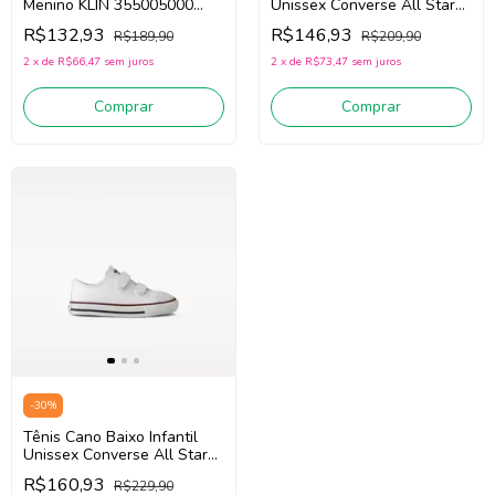
Menino KLIN 355005000
Unissex Converse All Star
(Caramelo / Off White)
CK1041 (Preto) Tecido
R$132,93
R$146,93
R$189,90
R$209,90
2
x
de
R$66,47
sem juros
2
x
de
R$73,47
sem juros
Comprar
Comprar
-
30
%
Tênis Cano Baixo Infantil
Unissex Converse All Star
CK0418 (Branco) Couro
R$160,93
R$229,90
Sintético