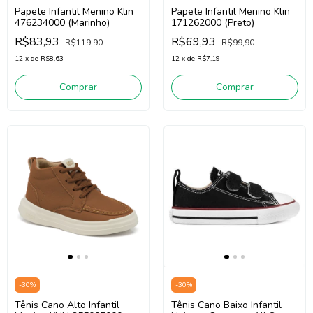
Papete Infantil Menino Klin
Papete Infantil Menino Klin
476234000 (Marinho)
171262000 (Preto)
R$83,93
R$69,93
R$119,90
R$99,90
12
x
de
R$8,63
12
x
de
R$7,19
Comprar
Comprar
-
30
%
-
30
%
Tênis Cano Alto Infantil
Tênis Cano Baixo Infantil