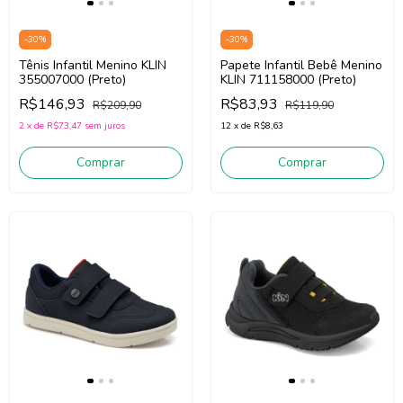
-
30
%
-
30
%
Tênis Infantil Menino KLIN
Papete Infantil Bebê Menino
355007000 (Preto)
KLIN 711158000 (Preto)
R$146,93
R$83,93
R$209,90
R$119,90
2
x
de
R$73,47
sem juros
12
x
de
R$8,63
Comprar
Comprar