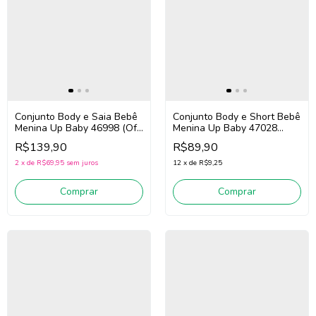
Conjunto Body e Saia Bebê
Conjunto Body e Short Bebê
Menina Up Baby 46998 (Off
Menina Up Baby 47028
White/Verde/Rosa)
(Rosa/Off White)
R$139,90
R$89,90
2
x
de
R$69,95
sem juros
12
x
de
R$9,25
Comprar
Comprar