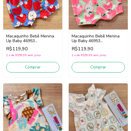
Macaquinho Bebê Menina
Macaquinho Bebê Menina
Up Baby 46953
Up Baby 46953
(Vermelho/Azul)
(Rosa/Verde)
R$119,90
R$119,90
2
x
de
R$59,95
sem juros
2
x
de
R$59,95
sem juros
Comprar
Comprar