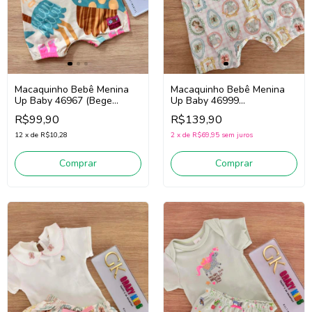
Macaquinho Bebê Menina
Macaquinho Bebê Menina
Up Baby 46967 (Bege
Up Baby 46999
Claro/Azul/Rosa)
(Rosa/Verde)
R$99,90
R$139,90
12
x
de
R$10,28
2
x
de
R$69,95
sem juros
Comprar
Comprar