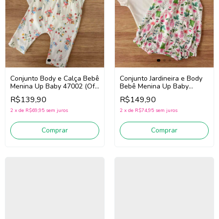
Conjunto Body e Calça Bebê
Conjunto Jardineira e Body
Menina Up Baby 47002 (Off
Bebê Menina Up Baby
White/Bege/Vermelho)
47004 (Off
R$139,90
R$149,90
White/Verde/Rosa)
2
x
de
R$69,95
sem juros
2
x
de
R$74,95
sem juros
Comprar
Comprar