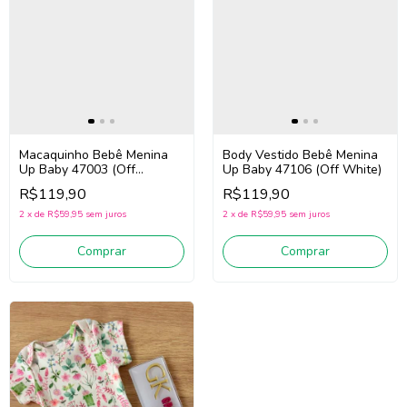
Macaquinho Bebê Menina
Body Vestido Bebê Menina
Up Baby 47003 (Off
Up Baby 47106 (Off White)
White/Verde/Rosa)
R$119,90
R$119,90
2
x
de
R$59,95
sem juros
2
x
de
R$59,95
sem juros
Comprar
Comprar