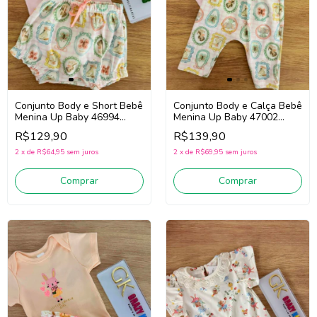
Conjunto Body e Short Bebê
Conjunto Body e Calça Bebê
Menina Up Baby 46994
Menina Up Baby 47002
(Rosa/Verde)
(Rosa/Off White/Verde)
R$129,90
R$139,90
2
x
de
R$64,95
sem juros
2
x
de
R$69,95
sem juros
Comprar
Comprar