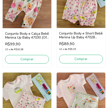
Conjunto Body e Short Bebê
Conjunto Body e Calça Bebê
Menina Up Baby 47028
Menina Up Baby 47030 (Off
(Rosa)
White/Verde/Rosa)
R$89,90
R$99,90
12
x
de
R$9,25
12
x
de
R$10,28
Comprar
Comprar