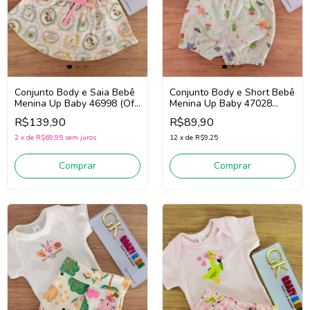
Conjunto Body e Saia Bebê
Conjunto Body e Short Bebê
Menina Up Baby 46998 (Off
Menina Up Baby 47028
White/Rosa/Verde)
(Verde)
R$139,90
R$89,90
2
x
de
R$69,95
sem juros
12
x
de
R$9,25
Comprar
Comprar