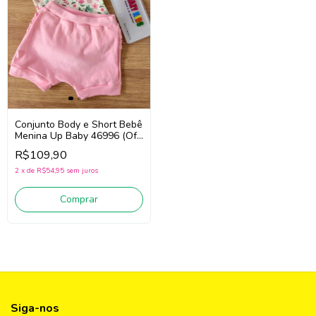
Conjunto Body e Short Bebê
Menina Up Baby 46996 (Off
white/Verde/Rosa)
R$109,90
2
x
de
R$54,95
sem juros
Comprar
Siga-nos