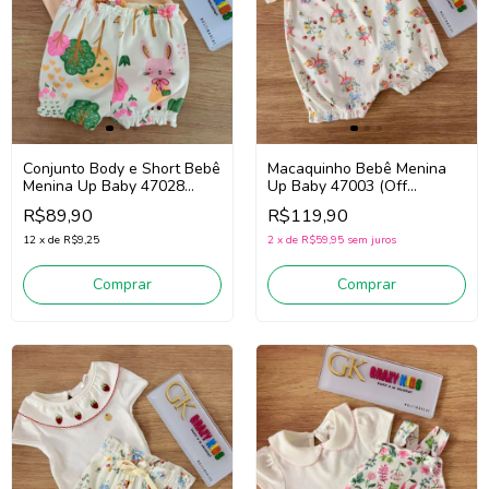
Conjunto Body e Short Bebê
Macaquinho Bebê Menina
Menina Up Baby 47028
Up Baby 47003 (Off
(Laranja/Off White/verde)
White/Vermelho/Azul)
R$89,90
R$119,90
12
x
de
R$9,25
2
x
de
R$59,95
sem juros
Comprar
Comprar