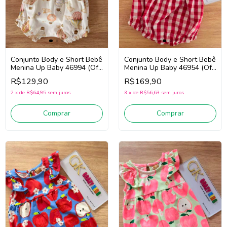
Conjunto Body e Short Bebê
Conjunto Body e Short Bebê
Menina Up Baby 46994 (Off
Menina Up Baby 46954 (Off
White)
White/Vermelho)
R$129,90
R$169,90
2
x
de
R$64,95
sem juros
3
x
de
R$56,63
sem juros
Comprar
Comprar