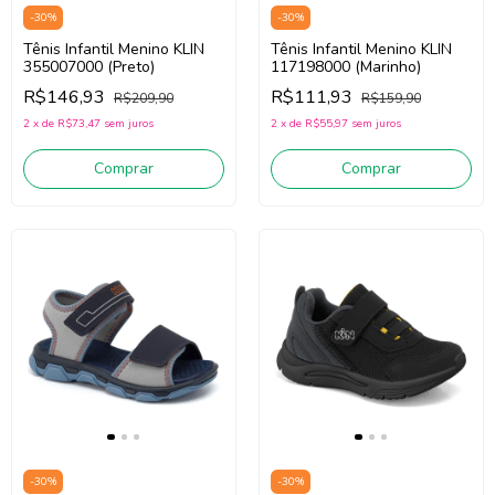
-
30
%
-
30
%
Tênis Infantil Menino KLIN
Tênis Infantil Menino KLIN
355007000 (Preto)
117198000 (Marinho)
R$146,93
R$111,93
R$209,90
R$159,90
2
x
de
R$73,47
sem juros
2
x
de
R$55,97
sem juros
Comprar
Comprar
-
30
%
-
30
%