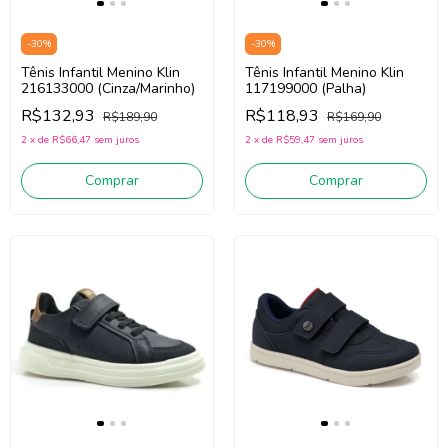
-
30
%
-
30
%
Tênis Infantil Menino Klin
Tênis Infantil Menino Klin
216133000 (Cinza/Marinho)
117199000 (Palha)
R$132,93
R$118,93
R$189,90
R$169,90
2
x
de
R$66,47
sem juros
2
x
de
R$59,47
sem juros
Comprar
Comprar