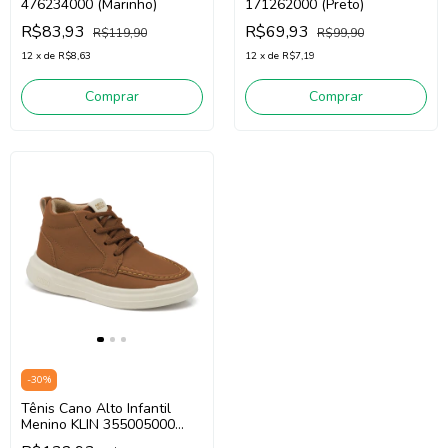
476234000 (Marinho)
171262000 (Preto)
R$83,93
R$69,93
R$119,90
R$99,90
12
x
de
R$8,63
12
x
de
R$7,19
Comprar
Comprar
-
30
%
Tênis Cano Alto Infantil
Menino KLIN 355005000
(Caramelo / Off White)