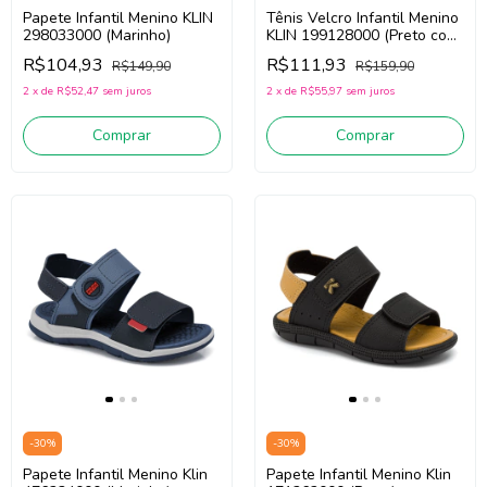
Papete Infantil Menino KLIN
Tênis Velcro Infantil Menino
298033000 (Marinho)
KLIN 199128000 (Preto com
Amarelo)
R$104,93
R$111,93
R$149,90
R$159,90
2
x
de
R$52,47
sem juros
2
x
de
R$55,97
sem juros
Comprar
Comprar
-
30
%
-
30
%
Papete Infantil Menino Klin
Papete Infantil Menino Klin