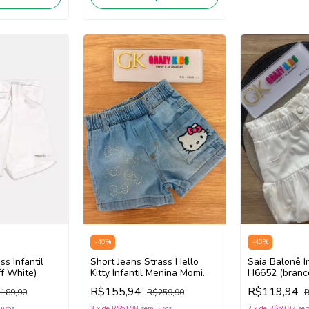
-
40
%
-
40
%
ss Infantil
Short Jeans Strass Hello
Saia Balonê I
f White)
Kitty Infantil Menina Momi
H6652 (branc
J6733 (Jeans Claro)
R$155,94
R$119,94
189,90
R$259,90
R
juros
3
x
de
R$51,98
sem juros
2
x
de
R$59,97
sem