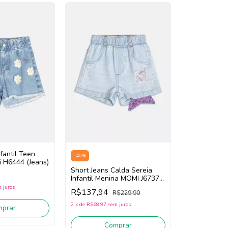
fantil Teen
-
40
%
 H6444 (Jeans)
Short Jeans Calda Sereia
Infantil Menina MOMI J6737
(Jeans Claro)
 juros
R$137,94
R$229,90
2
x
de
R$68,97
sem juros
mprar
Comprar