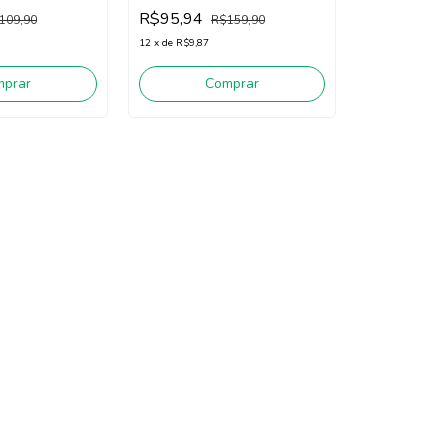
nverno 2026
2026
R$95,94
109,90
R$159,90
12
x
de
R$9,87
mprar
Comprar