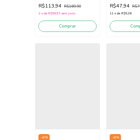
Fundo Azul La
R$113,94
R$47,94
R$189,90
R$7
Detalhes em R
2
x
de
R$56,97
sem juros
11
x
de
R$5,36
Comprar
Comp
-
40
%
-
40
%