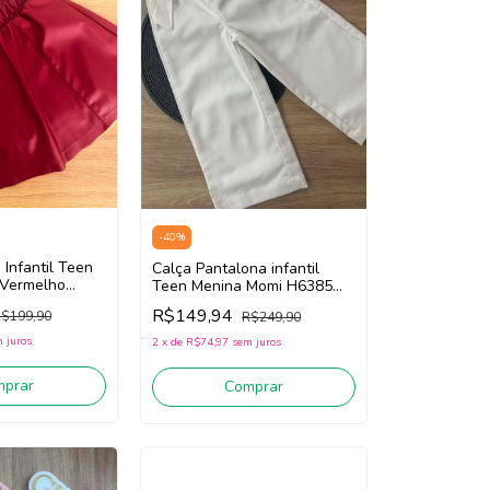
-
40
%
 Infantil Teen
Calça Pantalona infantil
(Vermelho
Teen Menina Momi H6385
(branco)
R$149,94
$199,90
R$249,90
 juros
2
x
de
R$74,97
sem juros
mprar
Comprar