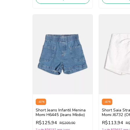
-
40
%
-
40
%
Short Jeans Infantil Menina
Short Saia Stra
Momi H6445 (Jeans Mèdio)
Momi J6732 (Of
R$125,94
R$113,94
R$209,90
R$
2
x
de
R$62,97
sem juros
2
x
de
R$56,97
sem 