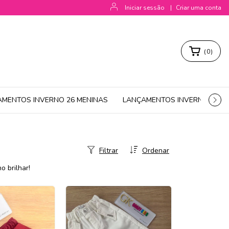
Iniciar sessão
|
Criar uma conta
(
0
)
AMENTOS INVERNO 26 MENINAS
LANÇAMENTOS INVERNO 26 M
Filtrar
Ordenar
 brilhar!