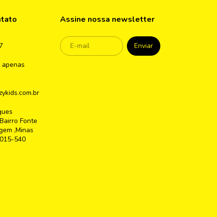
ntato
Assine nossa newsletter
7
 apenas
ykids.com.br
gues
Bairro Fonte
gem ,Minas
2015-540