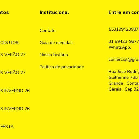
ntos
Institucional
Entre em co
553199423987
Contato
31 99423-9877
RODUTOS
Guia de medidas
WhatsApp.
S VERÃO 27
Nossa história
comercial@graz
Política de privacidade
Rua José Rodrí
S VERÃO 27
Guilherme 785 
Grande , Conta
Gerais , Cep 3
S INVERNO 26
S INVERNO 26
 FESTA