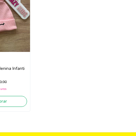
Menina Infanti
9,90
juros
rar