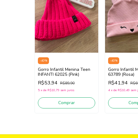
-
40
%
-
40
%
Gorro Infantil Menina Teen
Gorro Infantil 
INFANTI 62025 (Pink)
63789 (Rosa)
R$53,94
R$41,94
R$89,90
R$6
5
x
de
R$10,79
sem juros
4
x
de
R$10,49
sem 
Comprar
Comp