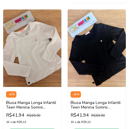
-
40
%
-
40
%
Blusa Manga Longa Infantil
Blusa Manga Longa Infantil
Teen Menina Somnii
Teen Menina Somnii
4261011 (Branco)
4261011 (Preto)
R$41,94
R$41,94
R$69,90
R$69,90
10
x
de
R$5,13
10
x
de
R$5,13