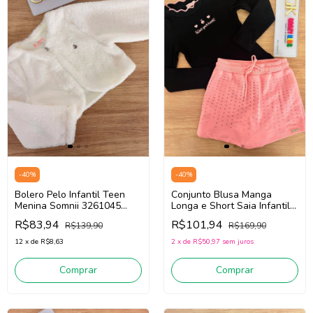
-
40
%
-
40
%
Conjunto Blusa Manga
Bolero Pelo Infantil Teen
Longa e Short Saia Infantil
Menina Somnii 3261045
Menina Somnii 3261057
(Branco)
R$101,94
R$83,94
R$169,90
R$139,90
(Preto/Rosa)
2
x
de
R$50,97
sem juros
12
x
de
R$8,63
Comprar
Comprar