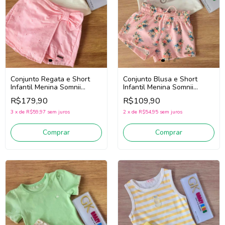
Conjunto Regata e Short
Conjunto Blusa e Short
Infantil Menina Somnii
Infantil Menina Somnii
3263076 (Off White/Rosa)
3263085 (Off White/Rosa)
R$179,90
R$109,90
3
x
de
R$59,97
sem juros
2
x
de
R$54,95
sem juros
Comprar
Comprar