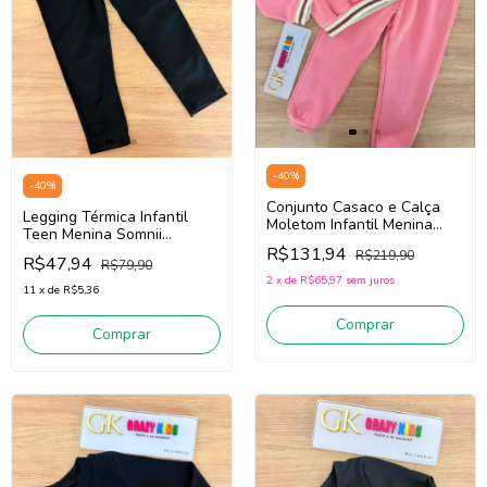
-
40
%
-
40
%
Conjunto Casaco e Calça
Legging Térmica Infantil
Moletom Infantil Menina
Teen Menina Somnii
Sominii 3261061 (Rosa)
4261017 (Preto)
R$131,94
R$219,90
R$47,94
R$79,90
2
x
de
R$65,97
sem juros
11
x
de
R$5,36
Comprar
Comprar