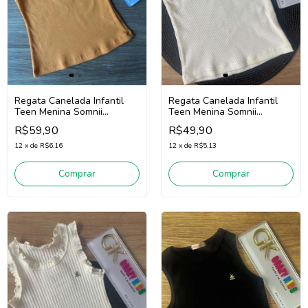
Regata Canelada Infantil
Regata Canelada Infantil
Teen Menina Somnii
Teen Menina Somnii
4253013 (Laranja)
4253011 (Off White)
R$59,90
R$49,90
12
x
de
R$6,16
12
x
de
R$5,13
Comprar
Comprar