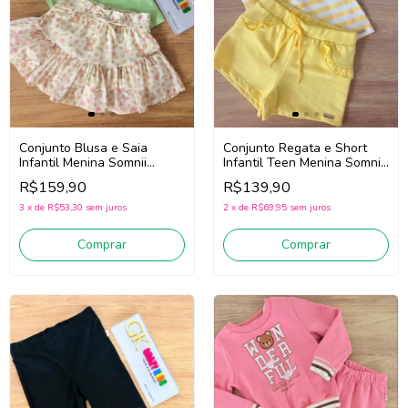
Conjunto Blusa e Saia
Conjunto Regata e Short
Infantil Menina Somnii
Infantil Teen Menina Somnii
3263078 (Verde/Bege Claro)
3263103 (Amarelo/Off
R$159,90
R$139,90
White)
3
x
de
R$53,30
sem juros
2
x
de
R$69,95
sem juros
Comprar
Comprar