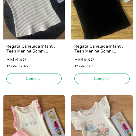
Regata Canelada Infantil
Regata Canelada Infantil
Teen Menina Somnii
Teen Menina Somnii
4253012 (Off White)
4253011 (Preto)
R$54,90
R$49,90
12
x
de
R$5,65
12
x
de
R$5,13
Comprar
Comprar