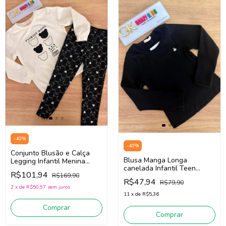
-
40
%
-
40
%
Conjunto Blusão e Calça
Blusa Manga Longa
Legging Infantil Menina
canelada Infantil Teen
SOMNII 3261067 (Off White
R$101,94
Menina Somnii 4261013
R$169,90
/ Preto)
R$47,94
R$79,90
(Preto)
2
x
de
R$50,97
sem juros
11
x
de
R$5,36
Comprar
Comprar