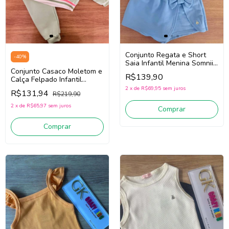
Conjunto Regata e Short
-
40
%
Saia Infantil Menina Somnii
Conjunto Casaco Moletom e
3263071 (Amarelo/Azul)
R$139,90
Calça Felpado Infantil
Menina Somnii 3261061
2
x
de
R$69,95
sem juros
R$131,94
R$219,90
(Verde)
2
x
de
R$65,97
sem juros
Comprar
Comprar