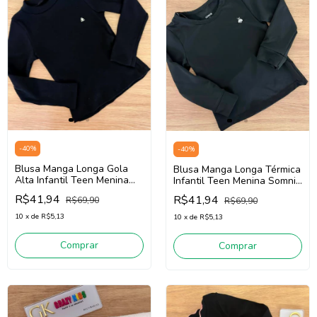
-
40
%
-
40
%
Blusa Manga Longa Gola
Blusa Manga Longa Térmica
Alta Infantil Teen Menina
Infantil Teen Menina Somnii
Somnii 4261014 (Preto)
4261012 (Preto)
R$41,94
R$41,94
R$69,90
R$69,90
10
x
de
R$5,13
10
x
de
R$5,13
Comprar
Comprar