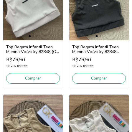
Top Regata Infantil Teen
Top Regata Infantil Teen
Menina Vic.Vicky 82848 (Off
Menina Vic.Vicky 82848
White)
(Cinza Escuro)
R$79,90
R$79,90
12
x
de
R$8,22
12
x
de
R$8,22
Comprar
Comprar