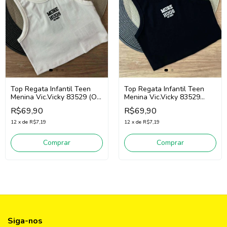
Top Regata Infantil Teen
Top Regata Infantil Teen
Menina Vic.Vicky 83529 (Off
Menina Vic.Vicky 83529
White)
(Preto)
R$69,90
R$69,90
12
x
de
R$7,19
12
x
de
R$7,19
Comprar
Comprar
Siga-nos