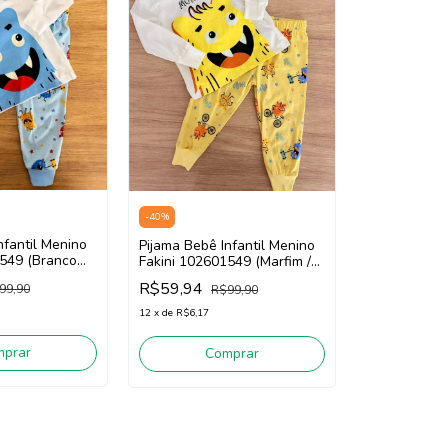
-
40
%
nfantil Menino
Pijama Bebê Infantil Menino
1549 (Branco
Fakini 102601549 (Marfim /
Amarelo)
R$59,94
99,90
R$99,90
12
x
de
R$6,17
mprar
Comprar