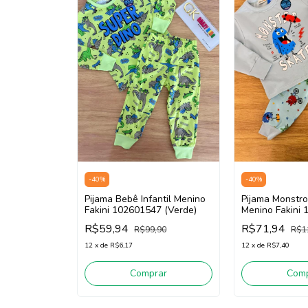
-
40
%
-
40
%
Pijama Monstro 
Pijama Bebê Infantil Menino
Menino Fakini
Fakini 102601547 (Verde)
(Azul)
R$71,94
R$59,94
R$1
R$99,90
12
x
de
R$7,40
12
x
de
R$6,17
Comp
Comprar