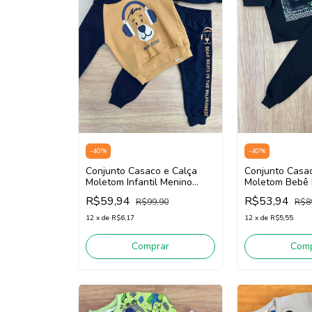
-
40
%
-
40
%
Conjunto Casaco e Calça
Conjunto Casa
Moletom Infantil Menino
Moletom Bebê I
Fakini 102401413
Menino Fakini
R$59,94
R$53,94
R$99,90
R$8
(Bege/Marinho)
(Preto)
12
x
de
R$6,17
12
x
de
R$5,55
Comprar
Comp