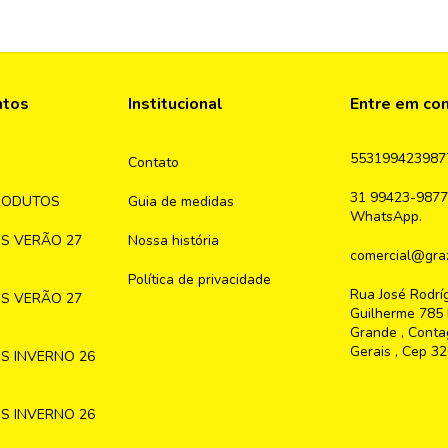
ntos
Institucional
Entre em co
553199423987
Contato
31 99423-9877
RODUTOS
Guia de medidas
WhatsApp.
S VERÃO 27
Nossa história
comercial@graz
Política de privacidade
Rua José Rodrí
S VERÃO 27
Guilherme 785 
Grande , Conta
Gerais , Cep 3
S INVERNO 26
S INVERNO 26