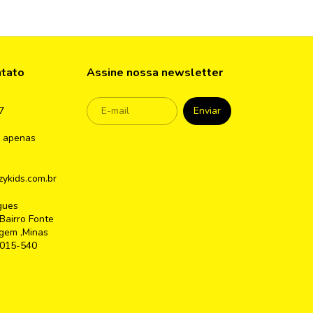
ntato
Assine nossa newsletter
7
 apenas
ykids.com.br
gues
Bairro Fonte
gem ,Minas
2015-540