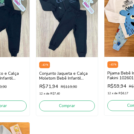
-
40
%
-
40
%
Pijama Bebê I
co e Calça
Conjunto Jaqueta e Calça
Fakini 10260
nfantil
Moletom Bebê Infantil
/Azul)
 102401445
Menino Fakini 102401418
R$59,94
R$71,94
R$
9,90
R$119,90
(Preto)
12
x
de
R$6,17
12
x
de
R$7,40
Co
rar
Comprar