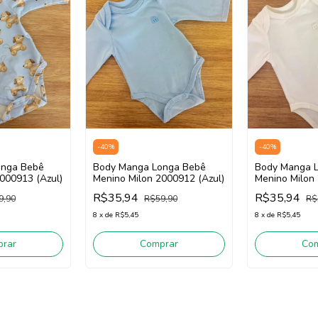
-
40
%
-
40
%
Body Manga Longa Bebê
Body Manga 
onga Bebê
Menino Milon 2000912 (Azul)
Menino Milon
000913 (Azul)
White)
R$35,94
R$35,94
R$59,90
R$
9,90
8
x
de
R$5,45
8
x
de
R$5,45
Comprar
Co
rar