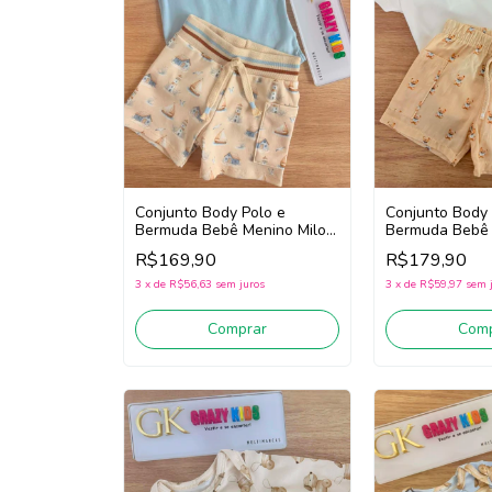
Conjunto Body Polo e
Conjunto Body 
Bermuda Bebê Menino Milon
Bermuda Bebê 
2001866 (Azul/Bege)
2001867 (Off 
R$169,90
R$179,90
3
x
de
R$56,63
sem juros
3
x
de
R$59,97
sem 
Comprar
Comp