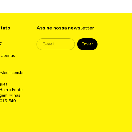
ntato
Assine nossa newsletter
7
 apenas
ykids.com.br
gues
Bairro Fonte
gem ,Minas
2015-540