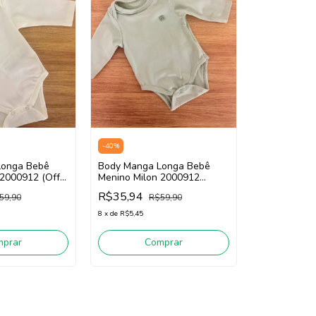
-
40
%
Longa Bebê
Body Manga Longa Bebê
 2000912 (Off
Menino Milon 2000912
(Verde)
R$35,94
59,90
R$59,90
8
x
de
R$5,45
mprar
Comprar