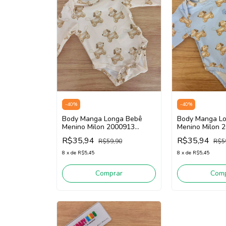
-
40
%
-
40
%
Body Manga Longa Bebê
Body Manga L
Menino Milon 2000913
Menino Milon 2
(Bege)
R$35,94
R$35,94
R$59,90
R$5
8
x
de
R$5,45
8
x
de
R$5,45
Comprar
Comp