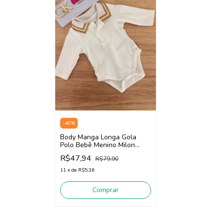
-
40
%
Body Manga Longa Gola
Polo Bebê Menino Milon
2001579 (Off White)
R$47,94
R$79,90
11
x
de
R$5,36
Comprar