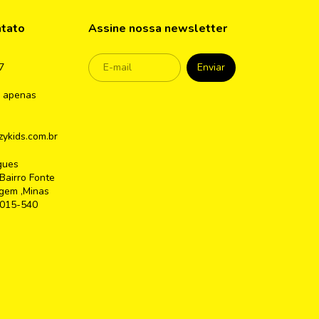
ntato
Assine nossa newsletter
7
 apenas
ykids.com.br
gues
Bairro Fonte
gem ,Minas
2015-540