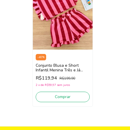
-
40
%
Conjunto Blusa e Short
Infantil Menina Três e Já
62464 (Vermelho/Rosa)
R$119,94
R$199,90
2
x
de
R$59,97
sem juros
Comprar