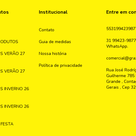
ntos
Institucional
Entre em co
553199423987
Contato
31 99423-9877
RODUTOS
Guia de medidas
WhatsApp.
S VERÃO 27
Nossa história
comercial@graz
Política de privacidade
Rua José Rodrí
S VERÃO 27
Guilherme 785 
Grande , Conta
Gerais , Cep 3
S INVERNO 26
S INVERNO 26
 FESTA