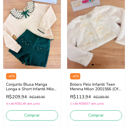
-
40
%
-
40
%
Conjunto Blusa Manga
Bolero Pelo Infantil Teen
Longa e Short Infantil Milon
Menina Milon 2001566 (Off
2001508 (Bege/Verde)
White)
R$209,94
R$113,94
R$349,90
R$189,90
4
x
de
R$52,49
sem juros
2
x
de
R$56,97
sem juros
Comprar
Comprar