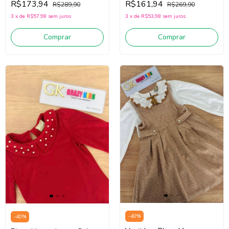
R$173,94
R$161,94
R$289,90
R$269,90
3
x
de
R$57,98
sem juros
3
x
de
R$53,98
sem juros
Comprar
Comprar
-
40
%
-
40
%