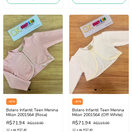
-
40
%
-
40
%
Bolero Infantil Teen Menina
Bolero Infantil Teen Menina
Milon 2001564 (Rosa)
Milon 2001564 (Off White)
R$71,94
R$71,94
R$119,90
R$119,90
12
x
de
R$7,40
12
x
de
R$7,40