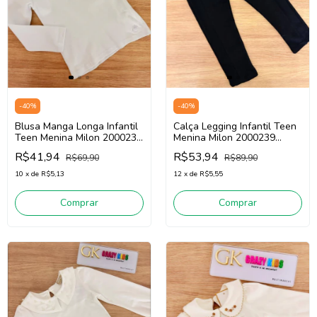
-
40
%
-
40
%
Blusa Manga Longa Infantil
Calça Legging Infantil Teen
Teen Menina Milon 2000238
Menina Milon 2000239
(Branco)
(Preto)
R$41,94
R$53,94
R$69,90
R$89,90
10
x
de
R$5,13
12
x
de
R$5,55
Comprar
Comprar