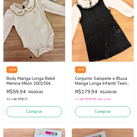
-
40
%
-
40
%
Body Manga Longa Bebê
Conjunto Salopete e Blusa
Menina Milon 2001554
Manga Longa Infantil Teen
(Bege)
Menina Milon 2001616
R$59,94
R$179,94
R$99,90
R$299,90
(Preto/Branco)
12
x
de
R$6,17
3
x
de
R$59,98
sem juros
Comprar
Comprar