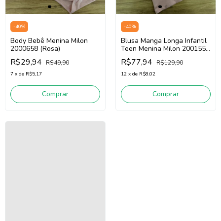
-
40
%
-
40
%
Body Bebê Menina Milon
Blusa Manga Longa Infantil
2000658 (Rosa)
Teen Menina Milon 2001557
(Rosa)
R$29,94
R$77,94
R$49,90
R$129,90
7
x
de
R$5,17
12
x
de
R$8,02
Comprar
Comprar