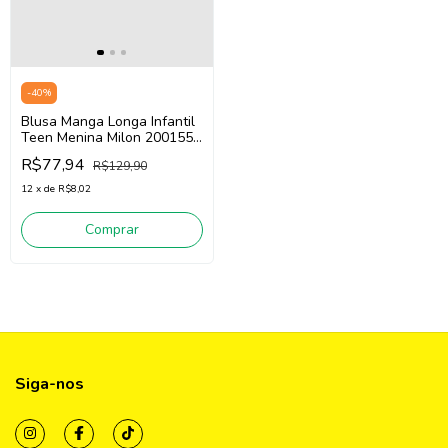
-
40
%
Blusa Manga Longa Infantil
Teen Menina Milon 2001557
(Vinho)
R$77,94
R$129,90
12
x
de
R$8,02
Comprar
Siga-nos