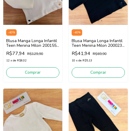
-
40
%
-
40
%
Blusa Manga Longa Infantil
Blusa Manga Longa Infantil
Teen Menina Milon 2001557
Teen Menina Milon 2000238
(Off White)
(Preto)
R$77,94
R$41,94
R$129,90
R$69,90
12
x
de
R$8,02
10
x
de
R$5,13
Comprar
Comprar