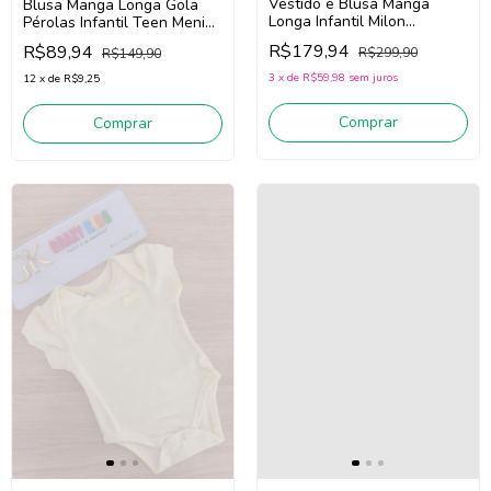
Vestido e Blusa Manga
Blusa Manga Longa Gola
Longa Infantil Milon
Pérolas Infantil Teen Menina
2001473 (Marrom /Off
Milon 2001559 (Vermelho)
R$179,94
R$89,94
R$299,90
R$149,90
White)
3
x
de
R$59,98
sem juros
12
x
de
R$9,25
Comprar
Comprar