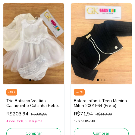
-
40
%
-
40
%
Trio Batismo Vestido
Bolero Infantil Teen Menina
Casaquinho Calcinha Bebê
Milon 2001564 (Preto)
Menina Milon 2001613
R$203,94
R$71,94
R$339,90
R$119,90
(Branco)
4
x
de
R$50,99
sem juros
12
x
de
R$7,40
Comprar
Comprar