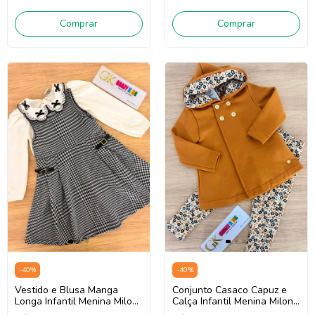
Comprar
Comprar
-
40
%
-
40
%
Vestido e Blusa Manga
Conjunto Casaco Capuz e
Longa Infantil Menina Milon
Calça Infantil Menina Milon
2001480 (Off White/Preto)
2001500 (Mostarda/Bege)