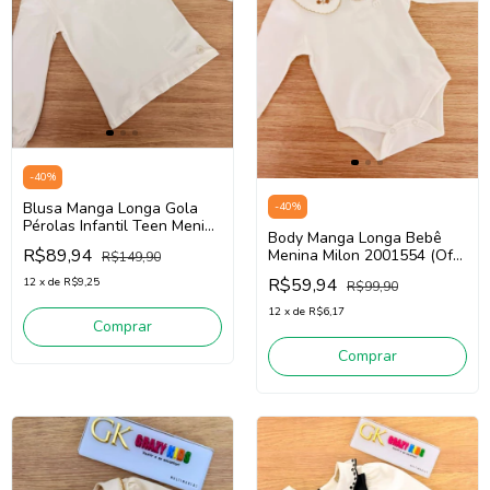
-
40
%
Blusa Manga Longa Gola
-
40
%
Pérolas Infantil Teen Menina
Body Manga Longa Bebê
Milon 2001559 (Off White)
R$89,94
Menina Milon 2001554 (Off
R$149,90
White)
R$59,94
12
x
de
R$9,25
R$99,90
12
x
de
R$6,17
Comprar
Comprar