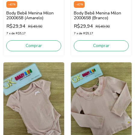
-
40
%
-
40
%
Body Bebê Menina Milon
Body Bebê Menina Milon
2000658 (Amarelo)
2000658 (Branco)
R$29,94
R$29,94
R$49,90
R$49,90
7
x
de
R$5,17
7
x
de
R$5,17
Comprar
Comprar