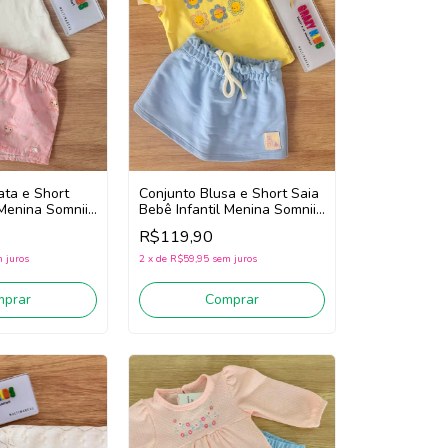
ata e Short
Conjunto Blusa e Short Saia
 Menina Somnii
Bebê Infantil Menina Somnii
 White/Rosa)
3263029 (Amarelo/Azul)
R$119,90
 juros
2
x
de
R$59,95
sem juros
mprar
Comprar