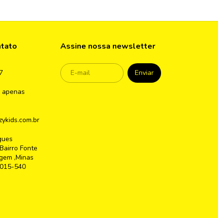
ntato
Assine nossa newsletter
7
 apenas
ykids.com.br
gues
Bairro Fonte
gem ,Minas
2015-540