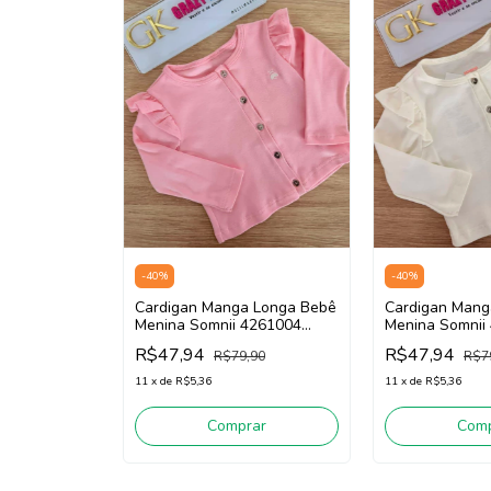
-
40
%
-
40
%
Cardigan Manga Longa Bebê
Cardigan Mang
Menina Somnii 4261004
Menina Somnii
(Rosa)
White)
R$47,94
R$47,94
R$79,90
R$7
11
x
de
R$5,36
11
x
de
R$5,36
Comprar
Comp