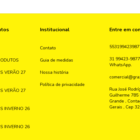
ntos
Institucional
Entre em co
553199423987
Contato
31 99423-9877
RODUTOS
Guia de medidas
WhatsApp.
S VERÃO 27
Nossa história
comercial@graz
Política de privacidade
Rua José Rodrí
S VERÃO 27
Guilherme 785 
Grande , Conta
Gerais , Cep 3
S INVERNO 26
S INVERNO 26