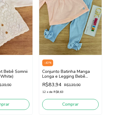
-
40
%
ot Bebê Somnii
Conjunto Batinha Manga
 White)
Longa e Legging Bebê
Menina SOMNII 3261002
R$83,94
139,90
R$139,90
(Rosa/ Azul)
12
x
de
R$8,63
mprar
Comprar