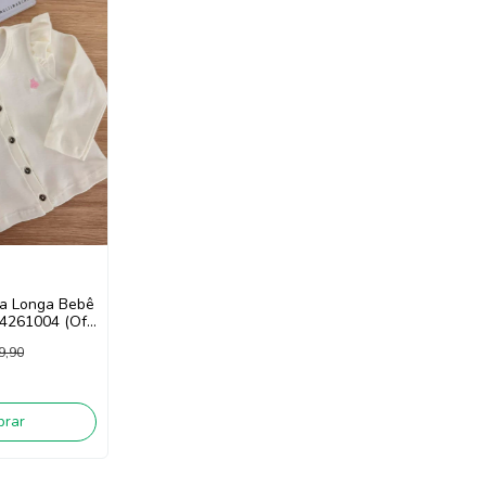
a Longa Bebê
 4261004 (Off
9,90
rar