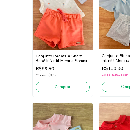
Conjunto Blusa
Conjunto Regata e Short
Infantil Menina
Bebê Infantil Menina Somnii
3263027 (Azul)
3263028 (Off White/Laranja)
R$139,90
R$89,90
2
x
de
R$69,95
sem 
12
x
de
R$9,25
Comp
Comprar