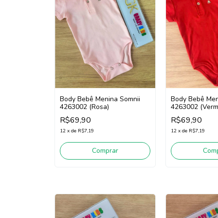
Body Bebê Menina Somnii
Body Bebê Men
4263002 (Rosa)
4263002 (Verm
R$69,90
R$69,90
12
x
de
R$7,19
12
x
de
R$7,19
Comprar
Comp