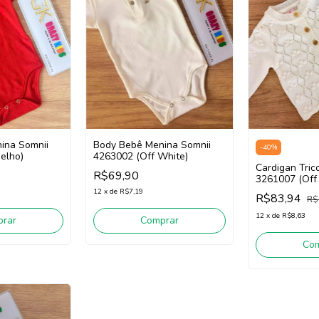
Body Bebê Menina Somnii
ina Somnii
-
40
%
4263002 (Off White)
elho)
Cardigan Tric
R$69,90
3261007 (Off
12
x
de
R$7,19
R$83,94
R$
12
x
de
R$8,63
Comprar
rar
Co