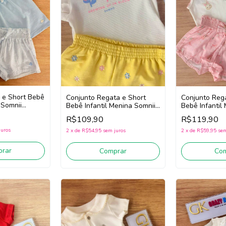
 e Short Bebê
Conjunto Regata e Short
Conjunto Reg
 Somnii
Bebê Infantil Menina Somnii
Bebê Infantil
3263031 (Off
3263007 (Off
R$109,90
R$119,90
White/Amarelo)
juros
2
x
de
R$54,95
sem juros
2
x
de
R$59,95
sem
rar
Comprar
Co