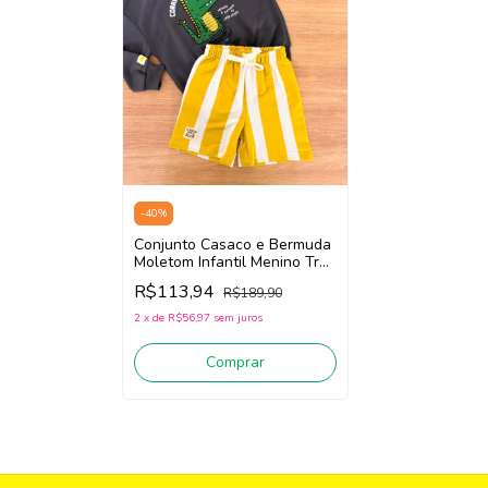
-
40
%
Conjunto Casaco e Bermuda
Moletom Infantil Menino Três
e Já 62478 (Cinza/Amarelo)
R$113,94
R$189,90
2
x
de
R$56,97
sem juros
Comprar