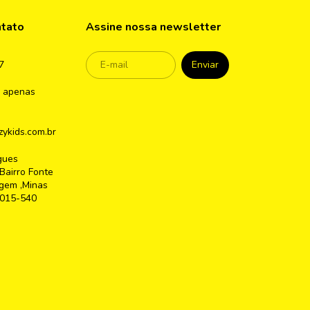
ntato
Assine nossa newsletter
7
 apenas
ykids.com.br
gues
Bairro Fonte
gem ,Minas
2015-540