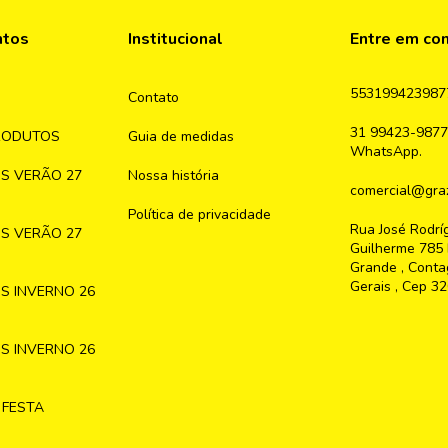
ntos
Institucional
Entre em co
553199423987
Contato
31 99423-9877
RODUTOS
Guia de medidas
WhatsApp.
S VERÃO 27
Nossa história
comercial@graz
Política de privacidade
Rua José Rodrí
S VERÃO 27
Guilherme 785 
Grande , Conta
Gerais , Cep 3
S INVERNO 26
S INVERNO 26
 FESTA