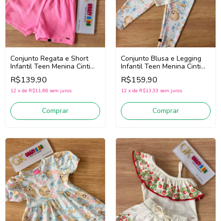
Conjunto Regata e Short
Conjunto Blusa e Legging
Infantil Teen Menina Cinti
Infantil Teen Menina Cinti
22210 (Off White/Rosa)
22129 (Off White/Azul)
R$139,90
R$159,90
12
x
de
R$11,66
sem juros
12
x
de
R$13,33
sem juros
Comprar
Comprar