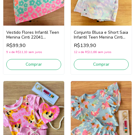
Conjunto Blusa e Short Saia
Vestido Flores Infantil Teen
Infantil Teen Menina Cinti
Menina Cinti 22041
22104 (Lilás)
(Rosa/Off White/Verde)
R$139,90
R$99,90
12
x
de
R$11,66
sem juros
9
x
de
R$11,10
sem juros
Comprar
Comprar