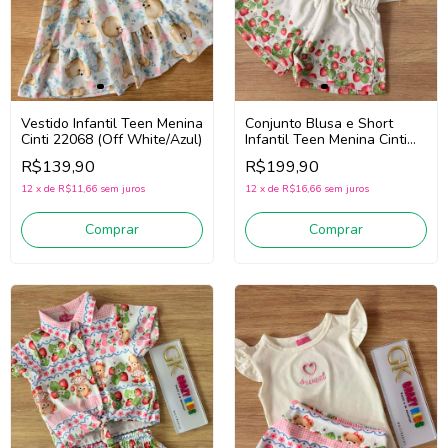
Vestido Infantil Teen Menina
Conjunto Blusa e Short
Cinti 22068 (Off White/Azul)
Infantil Teen Menina Cinti
22202 (Off
R$139,90
R$199,90
White/Vermelho)
12
x
de
R$11,66
sem juros
12
x
de
R$16,66
sem juros
Comprar
Comprar