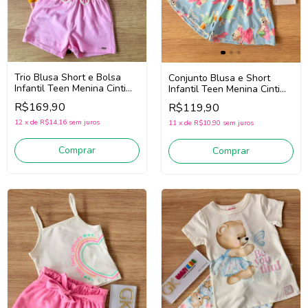
Trio Blusa Short e Bolsa
Conjunto Blusa e Short
Infantil Teen Menina Cinti
Infantil Teen Menina Cinti
22100 (Rosa)
22229 (Azul)
R$169,90
R$119,90
12
x
de
R$14,16
sem juros
11
x
de
R$10,90
sem juros
Comprar
Comprar