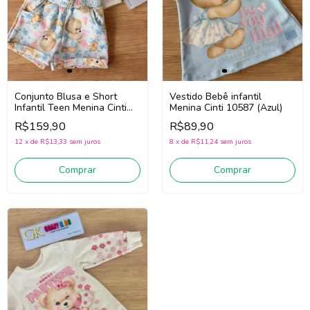
Vestido Bebê infantil
Conjunto Blusa e Short
Menina Cinti 10587 (Azul)
Infantil Teen Menina Cinti
22092 (Off White/Azul)
R$89,90
R$159,90
8
x
de
R$11,24
sem juros
12
x
de
R$13,33
sem juros
Comprar
Comprar