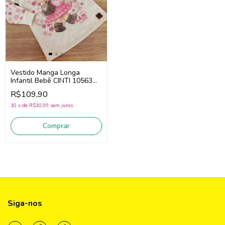
Vestido Manga Longa
Infantil Bebê CINTI 10563
(Bege Areia)
R$109,90
10
x
de
R$10,99
sem juros
Comprar
Siga-nos