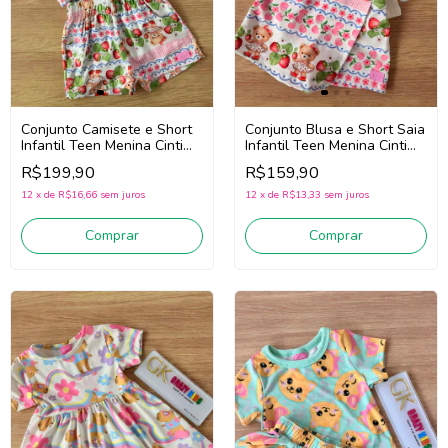
Conjunto Camisete e Short
Conjunto Blusa e Short Saia
Infantil Teen Menina Cinti
Infantil Teen Menina Cinti
22196 (Off White/Rosa)
22197 (Off White/Rosa)
R$199,90
R$159,90
12
x
de
R$16,66
sem juros
12
x
de
R$13,33
sem juros
Comprar
Comprar