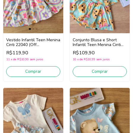
Vestido Infantil Teen Menina
Conjunto Blusa e Short
Cinti 22040 (Off
Infantil Teen Menina Cinti
White/Rosa)
22228 (Verde)
R$119,90
R$109,90
11
x
de
R$10,90
sem juros
10
x
de
R$10,99
sem juros
Comprar
Comprar