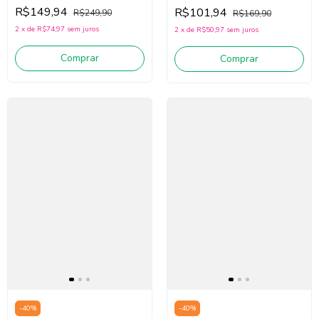
(Off White)
(Rosa/Pink)
R$149,94
R$101,94
R$249,90
R$169,90
2
x
de
R$74,97
sem juros
2
x
de
R$50,97
sem juros
Comprar
Comprar
-
40
%
-
40
%