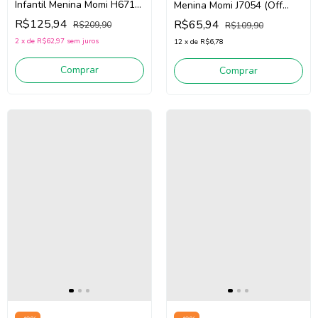
Infantil Menina Momi H6717
Menina Momi J7054 (Off
(Vinho/Bordô)
White)
R$125,94
R$65,94
R$209,90
R$109,90
2
x
de
R$62,97
sem juros
12
x
de
R$6,78
Comprar
Comprar