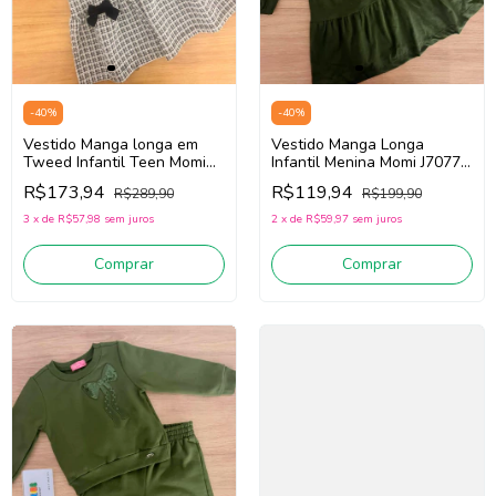
-
40
%
-
40
%
Vestido Manga longa em
Vestido Manga Longa
Tweed Infantil Teen Momi
Infantil Menina Momi J7077
H6963 (Preto/Cinza)
(Verde)
R$173,94
R$119,94
R$289,90
R$199,90
3
x
de
R$57,98
sem juros
2
x
de
R$59,97
sem juros
Comprar
Comprar