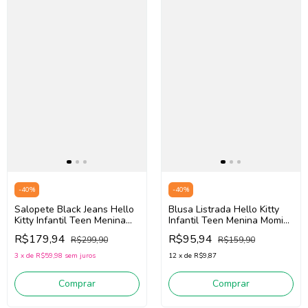
-
40
%
-
40
%
Salopete Black Jeans Hello
Blusa Listrada Hello Kitty
Kitty Infantil Teen Menina
Infantil Teen Menina Momi
Momi H6865 (Preto)
H6903 (Bege Claro/Preto)
R$179,94
R$95,94
R$299,90
R$159,90
3
x
de
R$59,98
sem juros
12
x
de
R$9,87
Comprar
Comprar