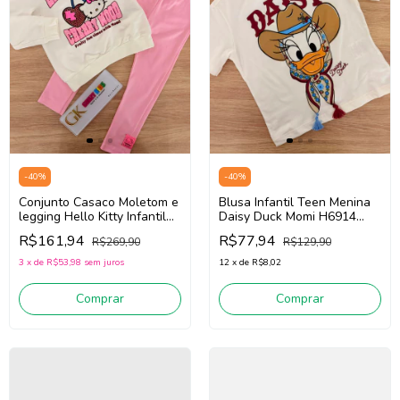
-
40
%
-
40
%
Conjunto Casaco Moletom e
Blusa Infantil Teen Menina
legging Hello Kitty Infantil
Daisy Duck Momi H6914
Teen Momi J7174 (Off White
(Off White)
R$161,94
R$77,94
R$269,90
R$129,90
/Rosa)
3
x
de
R$53,98
sem juros
12
x
de
R$8,02
Comprar
Comprar