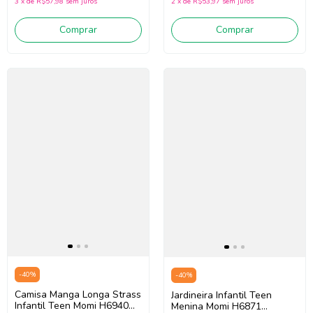
3
x
de
R$57,98
sem juros
2
x
de
R$53,97
sem juros
Comprar
Comprar
-
40
%
-
40
%
Camisa Manga Longa Strass
Jardineira Infantil Teen
Infantil Teen Momi H6940
Menina Momi H6871