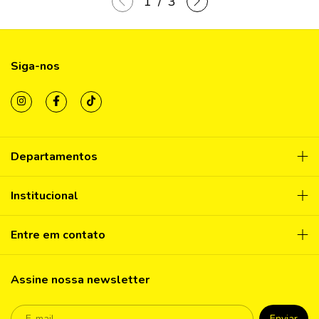
1
/
3
Siga-nos
Departamentos
Institucional
Entre em contato
Assine nossa newsletter