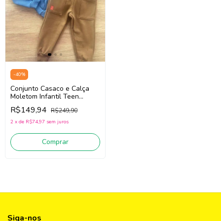
-
40
%
Conjunto Casaco e Calça
Moletom Infantil Teen
Menino Fbr 15057
R$149,94
R$249,90
(Azul/Marrom)
2
x
de
R$74,97
sem juros
Comprar
Siga-nos