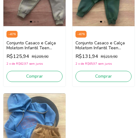
-
40
%
-
40
%
Conjunto Casaco e Calça
Conjunto Casaco e Calça
Moletom Infantil Teen
Moletom Infantil Teen
Menino Fbr 15062 (Verde)
Menino Fbr 15064
R$125,94
R$131,94
R$209,90
R$219,90
(Verde/Bege)
2
x
de
R$62,97
sem juros
2
x
de
R$65,97
sem juros
Comprar
Comprar