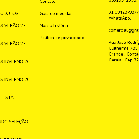
553199423987
Contato
31 99423-9877
RODUTOS
Guia de medidas
WhatsApp.
S VERÃO 27
Nossa história
comercial@graz
Política de privacidade
Rua José Rodrí
S VERÃO 27
Guilherme 785 
Grande , Conta
Gerais , Cep 3
S INVERNO 26
S INVERNO 26
 FESTA
NDO SELEÇÃO