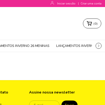
Iniciar sessão
|
Criar uma conta
(
0
)
AMENTOS INVERNO 26 MENINAS
LANÇAMENTOS INVERNO 26 M
ntato
Assine nossa newsletter