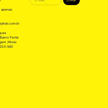
7
 apenas
ykids.com.br
gues
Bairro Fonte
gem ,Minas
2015-540