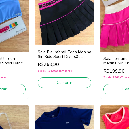
Saia Bia Infantil Teen Menina
Siri Kids Sport Diversão
ntil Teen
Saia Fernanda
44749 (Preto)
ds Sport Dança
Menina Siri Ki
R$269,90
Badminton 44
R$199,90
5
x
de
R$53,98
sem juros
juros
3
x
de
R$66,63
sem
Comprar
rar
Co