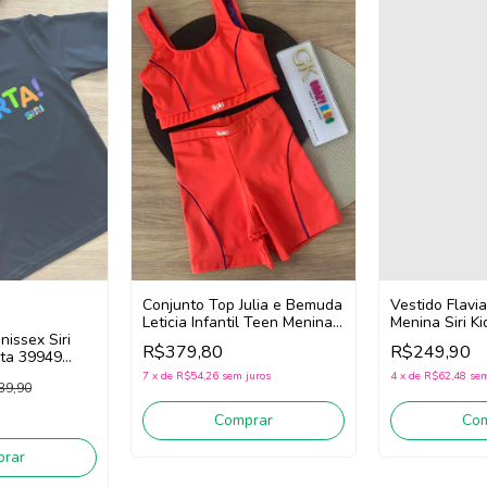
Conjunto Top Julia e Bemuda
Vestido Flavia
Leticia Infantil Teen Menina
Menina Siri Ki
nissex Siri
Siri Kids Sport Movimento
Ginastas 4175
R$379,80
R$249,90
rta 39949
41840/41843 (Laranja Neon)
7
x
de
R$54,26
sem juros
4
x
de
R$62,48
sem
39,90
Comprar
Co
rar