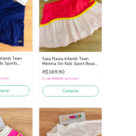
nfantil Teen
Saia Flavia Infantil Teen
ds Sports
Menina Siri Kids Sport Beach
8 (Marinho)
Tennis 44770 (Rosa/Branco)
R$169,90
 juros
3
x
de
R$56,63
sem juros
mprar
Comprar