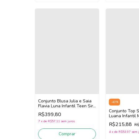
Conjunto Blusa Julia e Saia
-
40
%
Flavia Luna Infantil Teen Siri
Kids Sport Ginastas
Conjunto Top S
R$399,80
41759/41777 (Amarelo
Luana Infantil 
Neon)
Kids Sport Co
7
x
de
R$57,11
sem juros
R$215,88
R$
41836/41845 (
4
x
de
R$53,97
sem 
Comprar