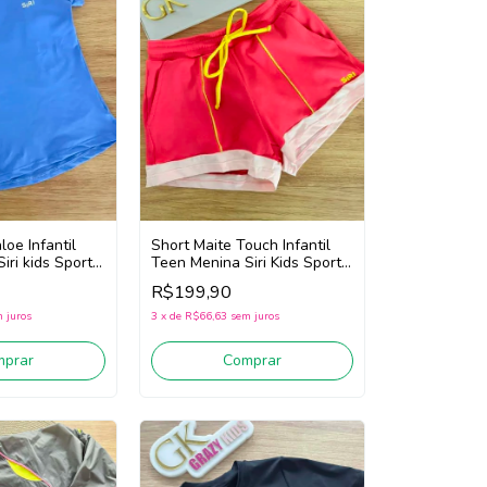
loe Infantil
Short Maite Touch Infantil
iri kids Sport
Teen Menina Siri Kids Sport
(Azul)
Beach Tennis 44772 (Rosa)
R$199,90
 juros
3
x
de
R$66,63
sem juros
mprar
Comprar