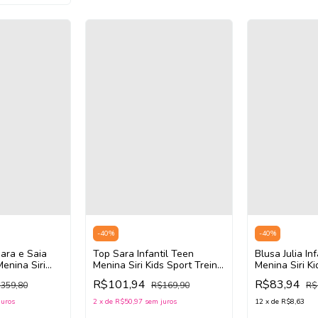
-
40
%
-
40
%
ara e Saia
Top Sara Infantil Teen
Blusa Julia In
Menina Siri
Menina Siri Kids Sport Treino
Menina Siri Ki
nexão
41845 (Azul Claro)
41780 (Azul C
R$101,94
R$83,94
359,80
R$169,90
R$
Verde)
juros
2
x
de
R$50,97
sem juros
12
x
de
R$8,63