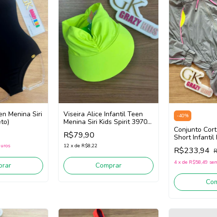
en Menina Siri
Viseira Alice Infantil Teen
-
40
%
to)
Menina Siri Kids Spirit 39700
(Amarelo Flúor)
Conjunto Cort
R$79,90
Short Infantil
Kids Sport 3
juros
12
x
de
R$8,22
R$233,94
R
(Cinza)
4
x
de
R$58,49
sem
rar
Comprar
Co