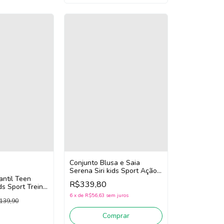
Conjunto Blusa e Saia
Serena Siri kids Sport Ação
fantil Teen
41745/41746 (Laranja)
R$339,80
ds Sport Treino
laro)
6
x
de
R$56,63
sem juros
139,90
Comprar