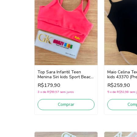
Maio Celina Te
Top Sara Infantil Teen
kids 43370 (Pre
Menina Siri kids Sport Beach
Tennis 44671 (Rosa)
R$259,90
R$179,90
5
x
de
R$51,98
sem 
3
x
de
R$59,97
sem juros
Comp
Comprar