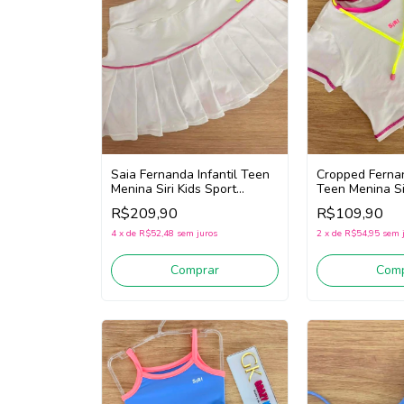
Saia Fernanda Infantil Teen
Cropped Fernan
Menina Siri Kids Sport
Teen Menina Sir
Badminton 44718 (Branco)
44788 Badmint
R$209,90
R$109,90
4
x
de
R$52,48
sem juros
2
x
de
R$54,95
sem 
Comprar
Comp