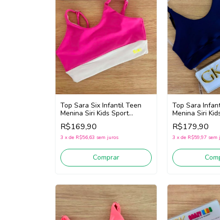
Top Sara Infant
Top Sara Six Infantil Teen
Menina Siri Kid
Menina Siri Kids Sport
Trilobal 44599
Badminton 44787 (Rosa)
R$179,90
R$169,90
3
x
de
R$59,97
sem 
3
x
de
R$56,63
sem juros
Comp
Comprar