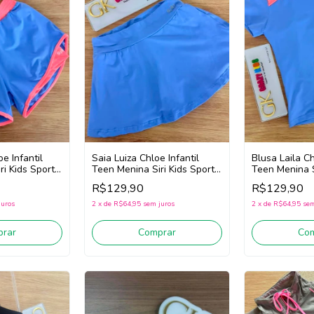
oe Infantil
Saia Luiza Chloe Infantil
Blusa Laila Ch
ri Kids Sport
Teen Menina Siri Kids Sport
Teen Menina S
Azul)
Dança 44699 (Azul)
Dança 44766 
R$129,90
R$129,90
juros
2
x
de
R$64,95
sem juros
2
x
de
R$64,95
sem
rar
Comprar
Co