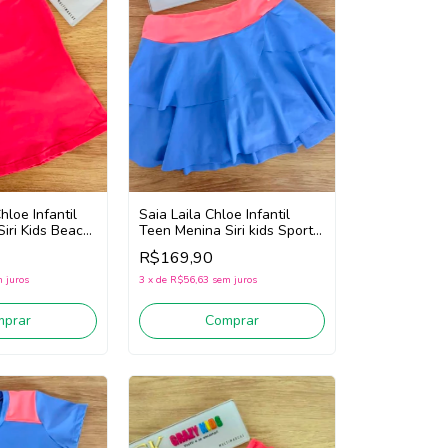
hloe Infantil
Saia Laila Chloe Infantil
iri Kids Beach
Teen Menina Siri kids Sport
 (Rosa)
Dança 44762 (Azul)
R$169,90
 juros
3
x
de
R$56,63
sem juros
mprar
Comprar