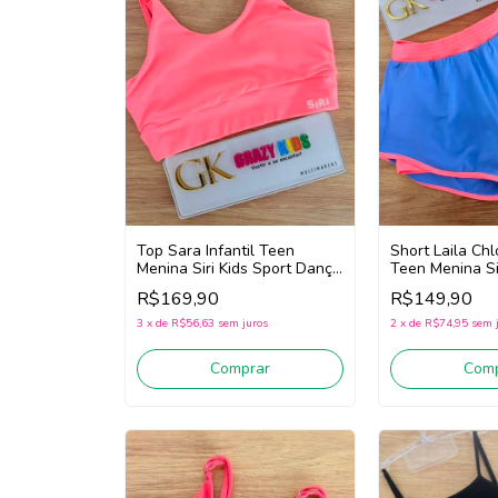
Top Sara Infantil Teen
Short Laila Chl
Menina Siri Kids Sport Dança
Teen Menina Si
44763 (Rosa)
Dança 44765 (
R$169,90
R$149,90
3
x
de
R$56,63
sem juros
2
x
de
R$74,95
sem 
Comprar
Comp