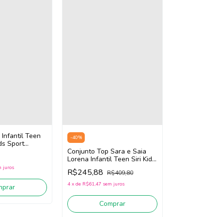
 Infantil Teen
-
40
%
ds Sport
8 (Azul Claro)
Conjunto Top Sara e Saia
Lorena Infantil Teen Siri Kids
Sport Ginastas 41762/41763
 juros
R$245,88
R$409,80
(Azul/Claro)
4
x
de
R$61,47
sem juros
mprar
Comprar