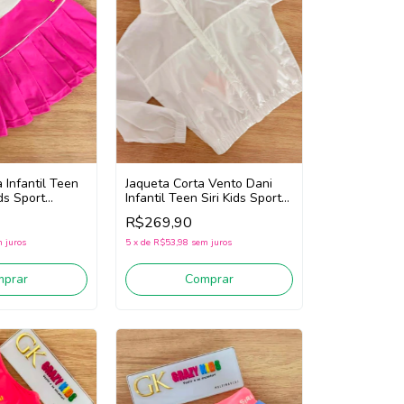
Jaqueta Corta Vento Dani
 Infantil Teen
Infantil Teen Siri Kids Sport
ds Sport
Diversão 44695 (Branco)
786 (Rosa)
R$269,90
5
x
de
R$53,98
sem juros
 juros
Comprar
mprar