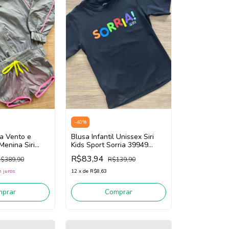
-
40
%
a Vento e
Blusa Infantil Unissex Siri
 Menina Siri
Kids Sport Sorria 39949
9978/39979
(Preto)
R$83,94
$389,90
R$139,90
 juros
12
x
de
R$8,63
mprar
Comprar