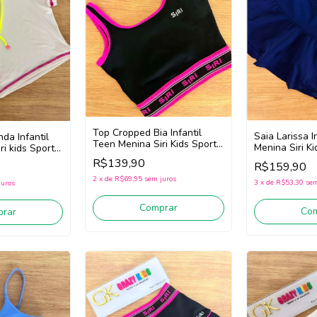
Top Cropped Bia Infantil
Saia Larissa I
da Infantil
Teen Menina Siri Kids Sport
Menina Siri Ki
i kids Sport
Diversão 44750 (Preto)
Trilobal 4403
on (Branco)
R$139,90
R$159,90
2
x
de
R$69,95
sem juros
3
x
de
R$53,30
sem
juros
Comprar
Co
rar