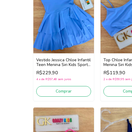
Vestido Jessica Chloe Infantil
Top Chloe Infa
Teen Menina Siri Kids Sport
Menina Siri Ki
Dança 44760 (Azul)
44714 (Azul)
R$229,90
R$119,90
4
x
de
R$57,48
sem juros
2
x
de
R$59,95
sem 
Comprar
Comp