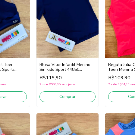
il Teen
Blusa Vitor Infantil Menino
Regata Julia C
s Sports
Siri kids Sport 44850
Teen Menina S
 (Marinho)
(Marinho)
Tennis 44668
R$119,90
R$109,90
juros
2
x
de
R$59,95
sem juros
2
x
de
R$54,95
sem
rar
Comprar
Co