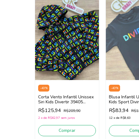
-
40
%
-
40
%
Blusa Infantil U
Corta Vento Infantil Unissex
Kids Sport Divi
Siri Kids Divertir 39405
(Preto)
(Preto)
R$83,94
R$125,94
R$1
R$209,90
12
x
de
R$8,63
2
x
de
R$62,97
sem juros
Comp
Comprar