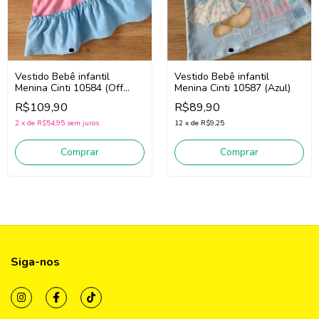
Vestido Bebê infantil
Vestido Bebê infantil
Menina Cinti 10587 (Azul)
Menina Cinti 10584 (Off
White/Rosa/Azul)
R$89,90
R$109,90
12
x
de
R$9,25
2
x
de
R$54,95
sem juros
Comprar
Comprar
Siga-nos