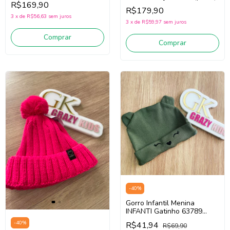
R$169,90
R$179,90
3
x
de
R$56,63
sem juros
3
x
de
R$59,97
sem juros
Comprar
Comprar
-
40
%
Gorro Infantil Menina
INFANTI Gatinho 63789
(verde)
-
40
%
R$41,94
R$69,90