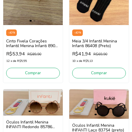
-
40
%
-
40
%
Meia 3/4 Infantil Menina
Cinto Fivela Corações
Infanti 86408 (Preto)
Infantil Menina Infanti 89076
(Rosa)
R$41,94
R$53,94
R$69,90
R$89,90
10
x
de
R$5,13
12
x
de
R$5,55
Comprar
Comprar
Óculos Infantil Menina
Óculos Infantil Menina
INFANTI Redondo 85786
INFANTI Laço 83754 (preto)
(bege transparente)