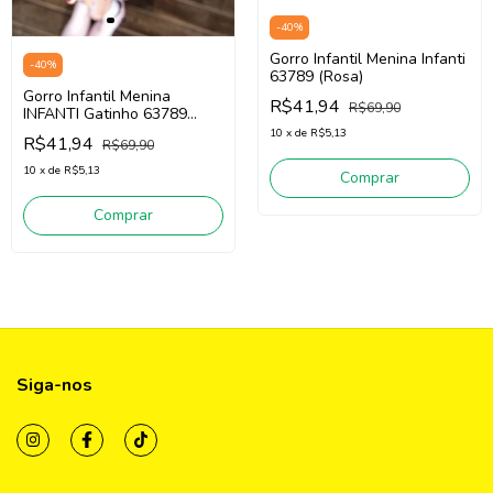
-
40
%
Gorro Infantil Menina Infanti
-
40
%
63789 (Rosa)
Gorro Infantil Menina
R$41,94
R$69,90
INFANTI Gatinho 63789
(lilás)
10
x
de
R$5,13
R$41,94
R$69,90
10
x
de
R$5,13
Comprar
Comprar
Siga-nos