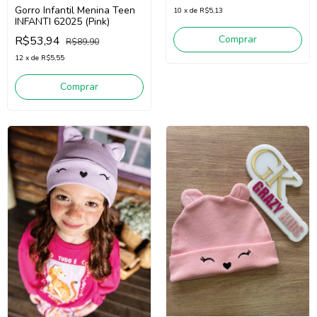
Gorro Infantil Menina Teen
10
x
de
R$5,13
INFANTI 62025 (Pink)
Comprar
R$53,94
R$89,90
12
x
de
R$5,55
Comprar