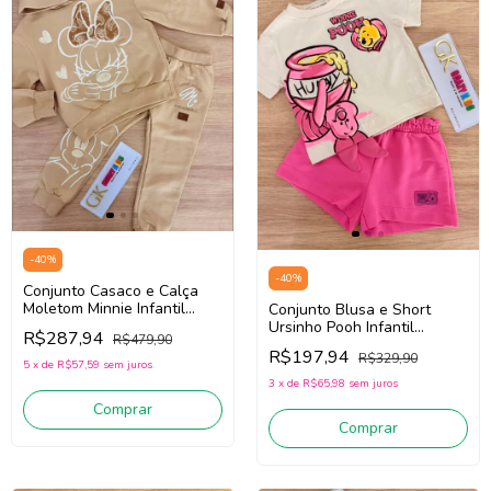
-
40
%
-
40
%
Conjunto Casaco e Calça
Moletom Minnie Infantil
Conjunto Blusa e Short
Teen Menina Animé N5650
Ursinho Pooh Infantil
R$287,94
R$479,90
(Bege)
Menina Animé P6510 (Off
R$197,94
R$329,90
White/Rosa)
5
x
de
R$57,59
sem juros
3
x
de
R$65,98
sem juros
Comprar
Comprar