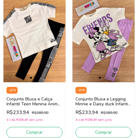
-
40
%
-
40
%
Conjunto Blusa e Calça
Conjunto Blusa e Legging
Infantil Teen Menina Animé
Minnie e Daisy duck Infantil
N5739 (Off White/Preto)
Teen Animé N5668 (Off
R$233,94
R$233,94
R$389,90
R$389,90
White/Lilás)
4
x
de
R$58,49
sem juros
4
x
de
R$58,49
sem juros
Comprar
Comprar