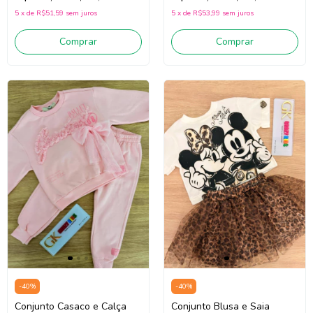
5
x
de
R$51,59
sem juros
5
x
de
R$53,99
sem juros
Comprar
Comprar
-
40
%
-
40
%
Conjunto Casaco e Calça
Conjunto Blusa e Saia