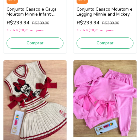
-
40
%
-
40
%
Conjunto Casaco e Calça
Conjunto Casaco Moletom e
Moletom Minnie Infantil
Legging Minnie and Mickey
Menina Animé P6539
Infantil Teen Animé N5721
R$233,94
R$233,94
R$389,90
R$389,90
(Vermelho)
(Off White/Bege Escuro)
4
x
de
R$58,49
sem juros
4
x
de
R$58,49
sem juros
Comprar
Comprar