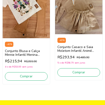
-
40
%
-
40
%
Conjunto Casaco e Saia
Moletom Infantil Animé
Conjunto Blusa e Calça
P6542 (Bege)
Minnie Infantil Menina
R$293,94
R$489,90
Animé P6488 (Off
R$215,94
R$359,90
White/Bege)
5
x
de
R$58,79
sem juros
4
x
de
R$53,99
sem juros
Comprar
Comprar