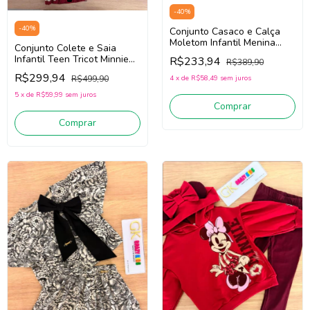
-
40
%
-
40
%
Conjunto Casaco e Calça
Moletom Infantil Menina
Conjunto Colete e Saia
Animé P6530 (Rosa)
Infantil Teen Tricot Minnie
R$233,94
R$389,90
Animé N5755
R$299,94
4
x
de
R$58,49
sem juros
R$499,90
(Bege/Vermelho)
5
x
de
R$59,99
sem juros
Comprar
Comprar