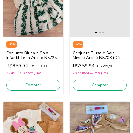
-
40
%
-
40
%
Conjunto Blusa e Saia
Conjunto Blusa e Saia
Infantil Teen Animé N5725
Minnie Animé N5708 (Off
(Bege/Verde)
White/Verde )
R$359,94
R$359,94
R$599,90
R$599,90
7
x
de
R$51,42
sem juros
7
x
de
R$51,42
sem juros
Comprar
Comprar