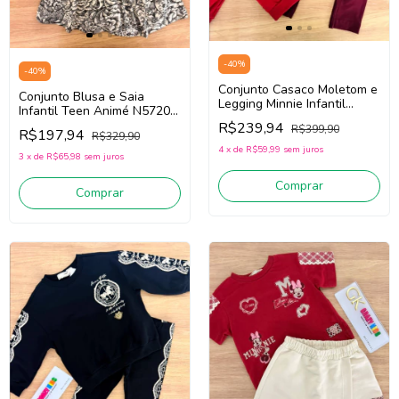
-
40
%
-
40
%
Conjunto Casaco Moletom e
Conjunto Blusa e Saia
Legging Minnie Infantil
Infantil Teen Animé N5720
Animé P6512
(Preto/Off White)
R$239,94
R$399,90
(Vermelho/Vinho Bordô)
R$197,94
R$329,90
4
x
de
R$59,99
sem juros
3
x
de
R$65,98
sem juros
Comprar
Comprar