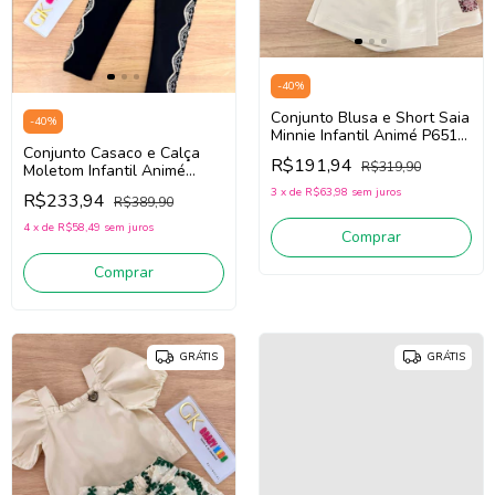
-
40
%
Conjunto Blusa e Short Saia
-
40
%
Minnie Infantil Animé P6514
(Vermelho/Off White)
Conjunto Casaco e Calça
R$191,94
R$319,90
Moletom Infantil Animé
P6540 (Preto)
3
x
de
R$63,98
sem juros
R$233,94
R$389,90
4
x
de
R$58,49
sem juros
Comprar
Comprar
GRÁTIS
GRÁTIS