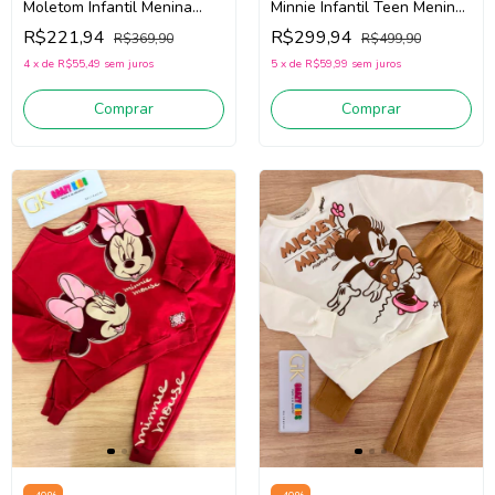
Moletom Infantil Menina
Minnie Infantil Teen Menina
Animé P6551 (Rosa)
Animé N5647 (Off
R$221,94
R$299,94
R$369,90
R$499,90
White/Marrom)
4
x
de
R$55,49
sem juros
5
x
de
R$59,99
sem juros
Comprar
Comprar