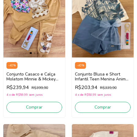
-
40
%
-
40
%
Conjunto Casaco e Calça
Conjunto Blusa e Short
Moletom Minnie & Mickey
Infantil Teen Menina Animé
Infantil Menina Animé P6491
N5746 (Off White/Azul)
R$239,94
R$203,94
R$399,90
R$339,90
(Bege)
4
x
de
R$59,99
sem juros
4
x
de
R$50,99
sem juros
Comprar
Comprar