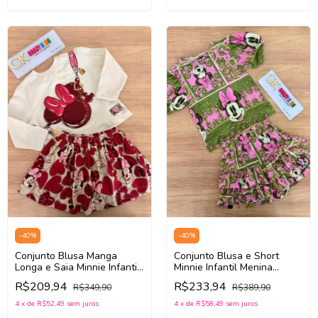
-
40
%
-
40
%
Conjunto Blusa Manga
Conjunto Blusa e Short
Longa e Saia Minnie Infantil
Minnie Infantil Menina
Animé P6513
Animé N5709 (Verde/Rosa)
R$209,94
R$233,94
R$349,90
R$389,90
(Bege/Vermelho)
4
x
de
R$52,49
sem juros
4
x
de
R$58,49
sem juros