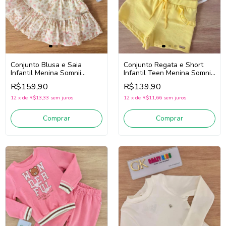
Conjunto Blusa e Saia
Conjunto Regata e Short
Infantil Menina Somnii
Infantil Teen Menina Somnii
3263078 (Verde/Bege Claro)
3263103 (Amarelo/Off
R$159,90
R$139,90
White)
12
x
de
R$13,33
sem juros
12
x
de
R$11,66
sem juros
Comprar
Comprar