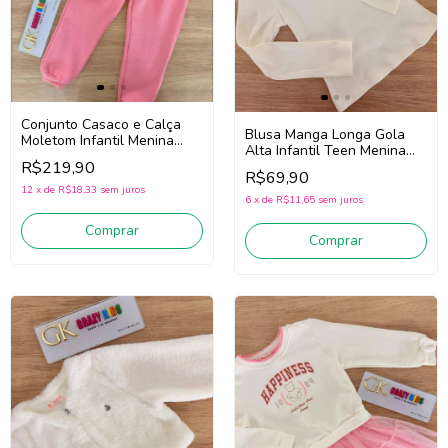
Conjunto Casaco e Calça
Blusa Manga Longa Gola
Moletom Infantil Menina
Alta Infantil Teen Menina
Sominii 3261061 (Rosa)
Somnii 4261014 (Off White)
R$219,90
R$69,90
12
x
de
R$18,33
sem juros
6
x
de
R$11,65
sem juros
Comprar
Comprar