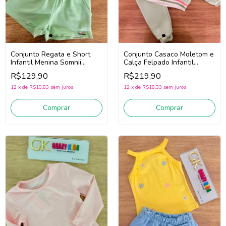
Conjunto Regata e Short
Conjunto Casaco Moletom e
Infantil Menina Somnii
Calça Felpado Infantil
3263069 (Rosa/Verde)
Menina Somnii 3261061
R$129,90
R$219,90
(Verde)
12
x
de
R$10,83
sem juros
12
x
de
R$18,33
sem juros
Comprar
Comprar