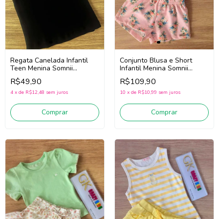
Regata Canelada Infantil
Conjunto Blusa e Short
Teen Menina Somnii
Infantil Menina Somnii
4253011 (Preto)
3263085 (Off White/Rosa)
R$49,90
R$109,90
4
x
de
R$12,48
sem juros
10
x
de
R$10,99
sem juros
Comprar
Comprar