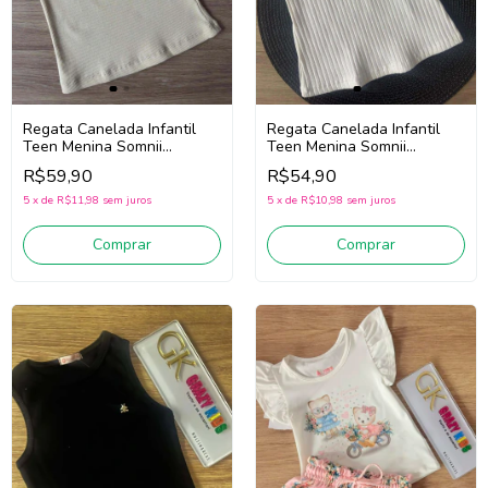
Regata Canelada Infantil
Regata Canelada Infantil
Teen Menina Somnii
Teen Menina Somnii
4253013 (Bege Claro)
4253012 (Off White)
R$59,90
R$54,90
5
x
de
R$11,98
sem juros
5
x
de
R$10,98
sem juros
Comprar
Comprar