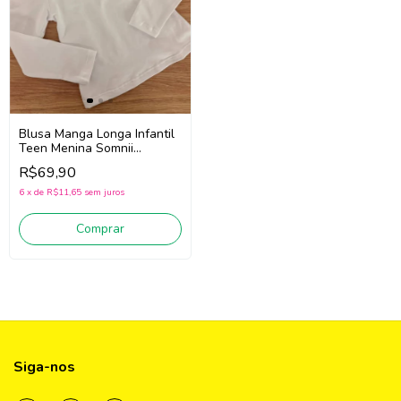
Blusa Manga Longa Infantil
Teen Menina Somnii
4261011 (Branco)
R$69,90
6
x
de
R$11,65
sem juros
Comprar
Siga-nos