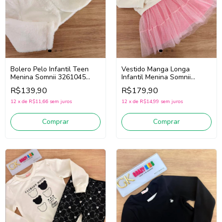
Bolero Pelo Infantil Teen
Vestido Manga Longa
Menina Somnii 3261045
Infantil Menina Somnii
(Branco)
3261052 (Off White/Rosa)
R$139,90
R$179,90
12
x
de
R$11,66
sem juros
12
x
de
R$14,99
sem juros
Comprar
Comprar