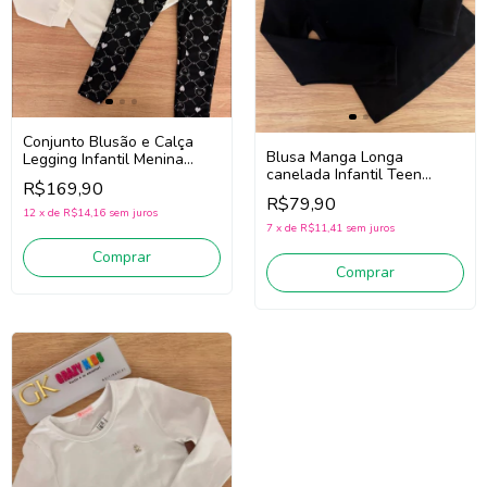
Conjunto Blusão e Calça
Blusa Manga Longa
Legging Infantil Menina
canelada Infantil Teen
SOMNII 3261067 (Off White
R$169,90
Menina Somnii 4261013
/ Preto)
R$79,90
(Preto)
12
x
de
R$14,16
sem juros
7
x
de
R$11,41
sem juros
Comprar
Comprar