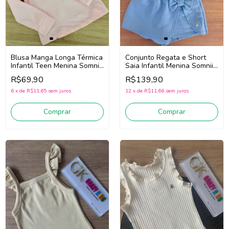
Blusa Manga Longa Térmica
Conjunto Regata e Short
Infantil Teen Menina Somnii
Saia Infantil Menina Somnii
4261012 (Rosa)
3263071 (Amarelo/Azul)
R$69,90
R$139,90
6
x
de
R$11,65
sem juros
12
x
de
R$11,66
sem juros
Comprar
Comprar