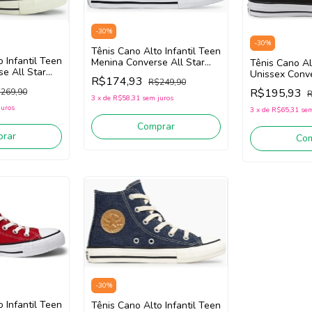
-
30
%
-
30
%
Tênis Cano Alto Infantil Teen
 Infantil Teen
Menina Converse All Star
Tênis Cano Al
e All Star
CK1509/CK1644 (Cinza Gelo)
Unissex Conve
R$174,93
R$249,90
 (Rosa)
Tecido
CK1563 (Preto
R$195,93
269,90
R
3
x
de
R$58,31
sem juros
juros
3
x
de
R$65,31
sem
Comprar
rar
Co
-
30
%
 Infantil Teen
Tênis Cano Alto Infantil Teen