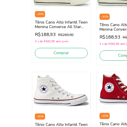
-
30
%
-
30
%
Tênis Cano Alto Infantil Teen
Tênis Cano Alto
Menina Converse All Star
Menina Convers
CK1456/CK1454 (Vermelho)
CK1456/CK1454
R$188,93
R$269,90
Tecido
R$188,93
R$
Tecido
3
x
de
R$62,98
sem juros
3
x
de
R$62,98
sem 
Comprar
Comp
-
30
%
-
30
%
Tênis Cano Alto
Tênis Cano Alto Infantil Teen