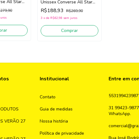
se All Star
Unissex Converse All Star
lho) Tecido
CK1642/Ck1640 (Jeans)
R$188,93
279,90
R$269,90
Tecido
juros
3
x
de
R$62,98
sem juros
rar
Comprar
ntos
Institucional
Entre em co
553199423987
Contato
31 99423-9877
RODUTOS
Guia de medidas
WhatsApp.
S VERÃO 27
Nossa história
comercial@graz
Política de privacidade
Rua José Rodrí