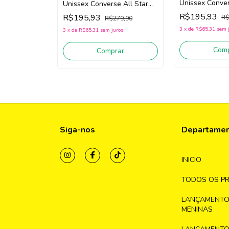
Unissex Conver
Unissex Converse All Star
CK1563 (Verme
CK1563 (Branco) Tecido
R$195,93
R$195,93
R$
R$279,90
3
x
de
R$65,31
sem 
3
x
de
R$65,31
sem juros
Comp
Comprar
Siga-nos
Departame
INICIO
TODOS OS P
LANÇAMENTO
MENINAS