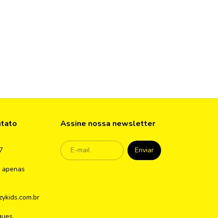
ntato
Assine nossa newsletter
7
 apenas
ykids.com.br
gues