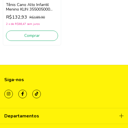
Tênis Cano Alto Infantil
Menino KLIN 355005000
(Caramelo / Off White)
R$132,93
R$189,90
2
x
de
R$66,47
sem juros
Comprar
Siga-nos
Departamentos