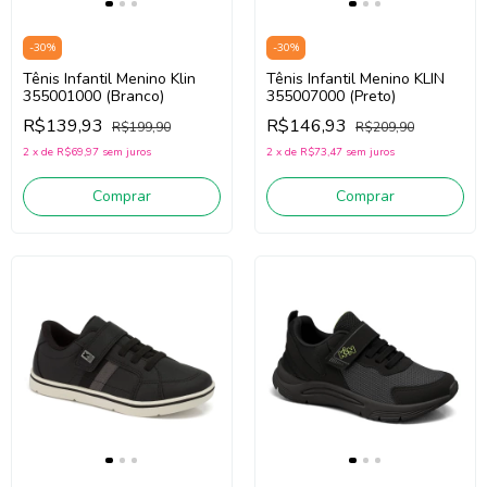
-
30
%
-
30
%
Tênis Infantil Menino Klin
Tênis Infantil Menino KLIN
355001000 (Branco)
355007000 (Preto)
R$139,93
R$146,93
R$199,90
R$209,90
2
x
de
R$69,97
sem juros
2
x
de
R$73,47
sem juros
Comprar
Comprar