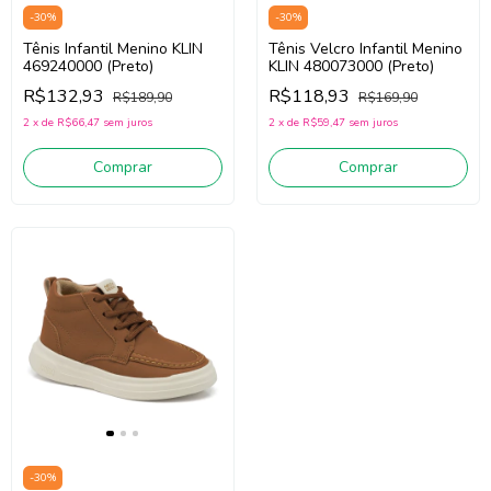
-
30
%
-
30
%
Tênis Infantil Menino KLIN
Tênis Velcro Infantil Menino
469240000 (Preto)
KLIN 480073000 (Preto)
R$132,93
R$118,93
R$189,90
R$169,90
2
x
de
R$66,47
sem juros
2
x
de
R$59,47
sem juros
Comprar
Comprar
-
30
%