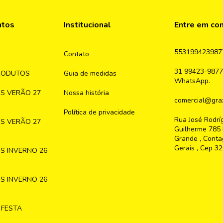
ntos
Institucional
Entre em co
553199423987
Contato
31 99423-9877
RODUTOS
Guia de medidas
WhatsApp.
S VERÃO 27
Nossa história
comercial@graz
Política de privacidade
Rua José Rodrí
S VERÃO 27
Guilherme 785 
Grande , Conta
Gerais , Cep 3
S INVERNO 26
S INVERNO 26
 FESTA