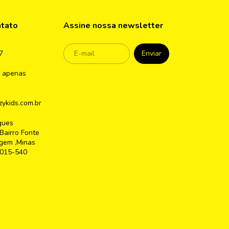
ntato
Assine nossa newsletter
7
 apenas
ykids.com.br
gues
Bairro Fonte
gem ,Minas
2015-540