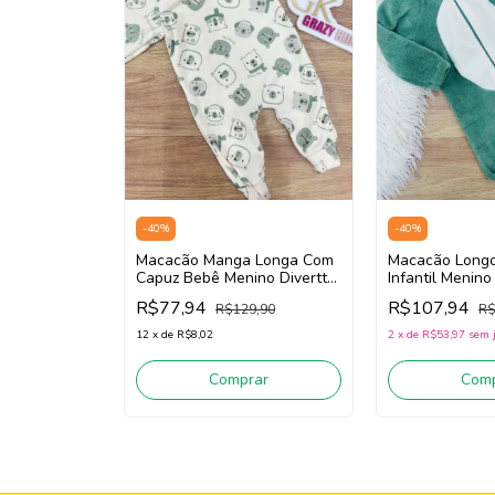
-
40
%
-
40
%
Macacão Manga Longa Com
Macacão Longo
Capuz Bebê Menino Divertto
Infantil Menino
16192 (Off White/Verde)
16220 (Verde)
R$77,94
R$107,94
R$129,90
R$
12
x
de
R$8,02
2
x
de
R$53,97
sem 
Comprar
Comp