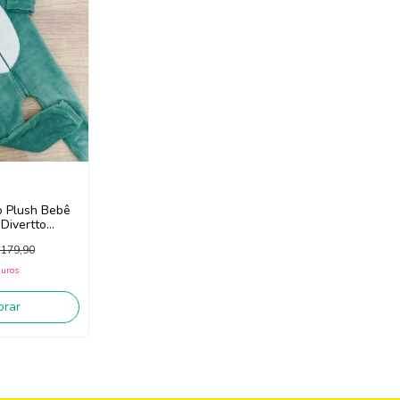
 Plush Bebê
 Divertto
179,90
juros
rar