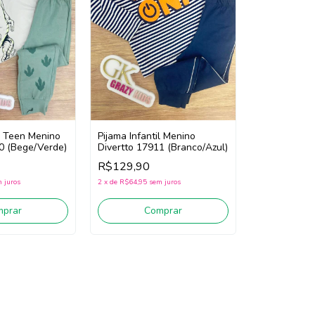
il Teen Menino
Pijama Infantil Menino
0 (Bege/Verde)
Divertto 17911 (Branco/Azul)
R$129,90
 juros
2
x
de
R$64,95
sem juros
mprar
Comprar