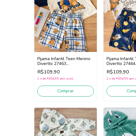
Pijama Infantil Teen Menino
Pijama Infanti
Divertto 27463
Divertto 27464
(Branco/Marinho)
(Branco/Marinh
R$109,90
R$109,90
2
x
de
R$54,95
sem juros
2
x
de
R$54,95
sem 
Comprar
Comp