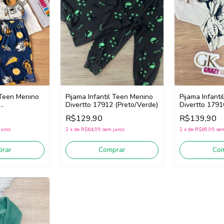
l Teen Menino
Pijama Infantil Teen Menino
Pijama Infant
Divertto 17912 (Preto/Verde)
Divertto 1791
o)
R$129,90
R$139,90
juros
2
x
de
R$64,95
sem juros
2
x
de
R$69,95
sem
rar
Comprar
Co