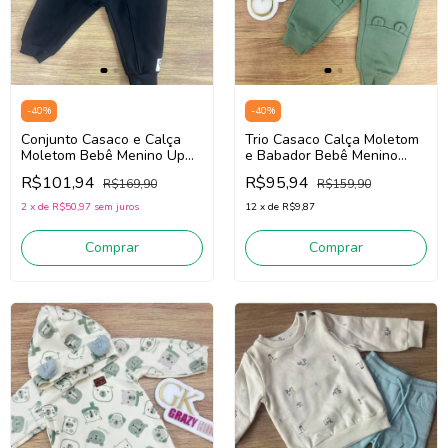
-
40
%
-
40
%
Conjunto Casaco e Calça
Trio Casaco Calça Moletom
Moletom Bebê Menino Up
e Babador Bebê Menino
Baby 45897 (Branco/Preto)
Divertto 16205 (Off
R$101,94
R$95,94
R$169,90
R$159,90
White/Verde)
2
x
de
R$50,97
sem juros
12
x
de
R$9,87
Comprar
Comprar