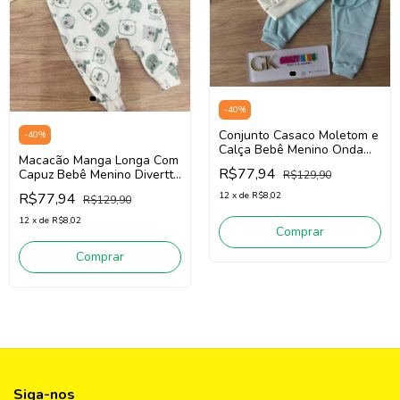
-
40
%
Conjunto Casaco Moletom e
-
40
%
Calça Bebê Menino Onda
Macacão Manga Longa Com
Marinha 251005 (Off
R$77,94
Capuz Bebê Menino Divertto
R$129,90
White/Azul)
16192 (Off White/Verde)
R$77,94
12
x
de
R$8,02
R$129,90
12
x
de
R$8,02
Comprar
Comprar
Siga-nos