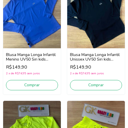
Blusa Manga Longa Infantil
Blusa Manga Longa Infantil
Unissex UV50 Siri kids
Menino UV50 Siri kids
40250 (Preto)
Oceano 40250 (Azul)
R$149,90
R$149,90
2
x
de
R$74,95
sem juros
2
x
de
R$74,95
sem juros
Comprar
Comprar