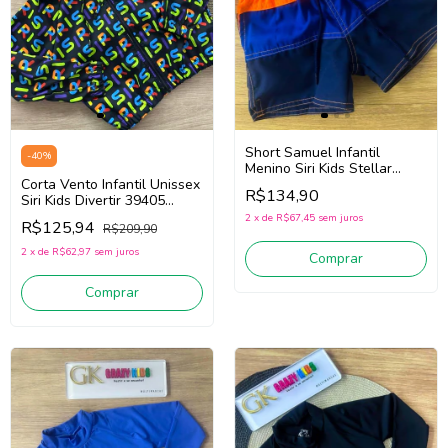
Short Samuel Infantil
-
40
%
Menino Siri Kids Stellar
40523 (Laranja/Azul)
Corta Vento Infantil Unissex
R$134,90
Siri Kids Divertir 39405
(Preto)
2
x
de
R$67,45
sem juros
R$125,94
R$209,90
2
x
de
R$62,97
sem juros
Comprar
Comprar