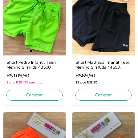
Short Matheus Infantil Teen
Short Pedro Infantil Teen
Menino Siri Kids 44693
Menino Siri kids 43500
(Preto)
(Verde Fluor)
R$89,90
R$109,90
12
x
de
R$9,25
2
x
de
R$54,95
sem juros
Comprar
Comprar