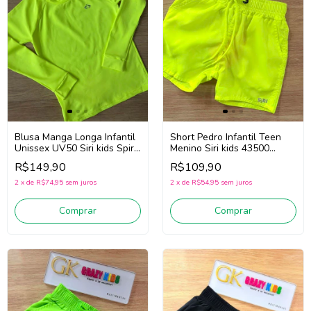
Blusa Manga Longa Infantil
Short Pedro Infantil Teen
Unissex UV50 Siri kids Spirit
Menino Siri kids 43500
40250 (Verde Neon)
(Amarelo Fluor)
R$149,90
R$109,90
2
x
de
R$74,95
sem juros
2
x
de
R$54,95
sem juros
Comprar
Comprar