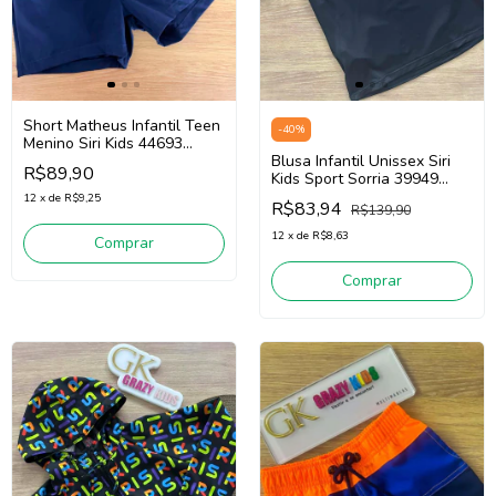
Short Matheus Infantil Teen
-
40
%
Menino Siri Kids 44693
(Marinho)
Blusa Infantil Unissex Siri
R$89,90
Kids Sport Sorria 39949
(Preto)
12
x
de
R$9,25
R$83,94
R$139,90
12
x
de
R$8,63
Comprar
Comprar