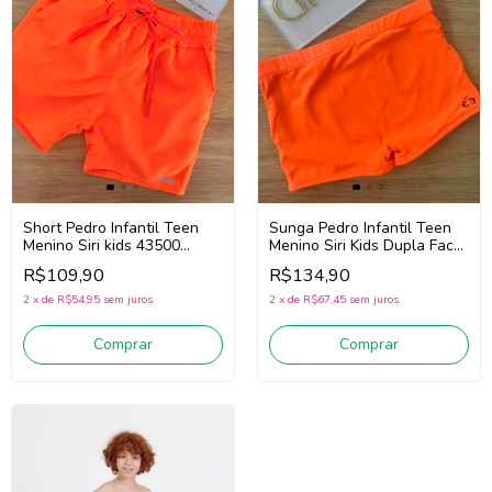
Short Pedro Infantil Teen
Sunga Pedro Infantil Teen
Menino Siri kids 43500
Menino Siri Kids Dupla Face
(Laranja Fluor)
Tech 40539 (Laranja
R$109,90
R$134,90
Neon/Preto)
2
x
de
R$54,95
sem juros
2
x
de
R$67,45
sem juros
Comprar
Comprar