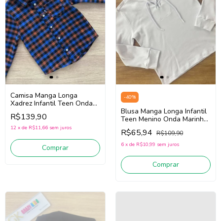
Camisa Manga Longa
-
40
%
Xadrez Infantil Teen Onda
Marinha 251101
Blusa Manga Longa Infantil
R$139,90
(Azul/Laranja)
Teen Menino Onda Marinha
251025 (Branco)
12
x
de
R$11,66
sem juros
R$65,94
R$109,90
6
x
de
R$10,99
sem juros
Comprar
Comprar