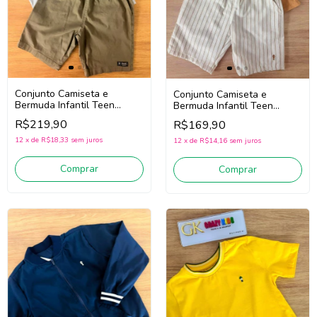
Conjunto Camiseta e
Conjunto Camiseta e
Bermuda Infantil Teen
Bermuda Infantil Teen
Menino Onda Marinha
Menino Onda Marinha
R$219,90
R$169,90
1263127 (Azul/Bege Escuro)
1263126 (Ocre/Off White)
12
x
de
R$18,33
sem juros
12
x
de
R$14,16
sem juros
Comprar
Comprar