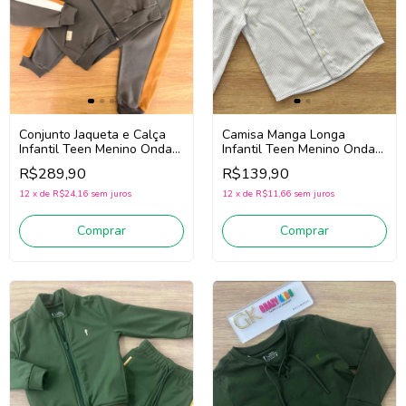
Conjunto Jaqueta e Calça
Camisa Manga Longa
Infantil Teen Menino Onda
Infantil Teen Menino Onda
Marinha 1261134
Marinha 251096
R$289,90
R$139,90
(Cinza/Bege Escuro)
(Branco/Azul)
12
x
de
R$24,16
sem juros
12
x
de
R$11,66
sem juros
Comprar
Comprar