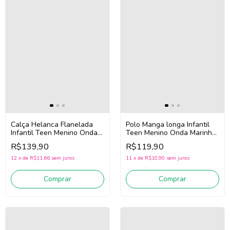
Calça Helanca Flanelada
Polo Manga longa Infantil
Infantil Teen Menino Onda
Teen Menino Onda Marinha
Marinha 5261031 (preto)
526102 1 (Branco)
R$139,90
R$119,90
12
x
de
R$11,66
sem juros
11
x
de
R$10,90
sem juros
Comprar
Comprar