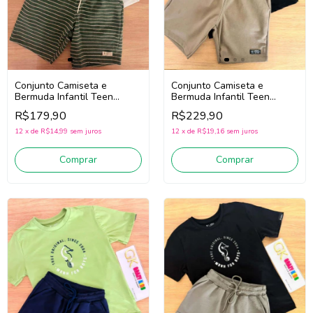
Conjunto Camiseta e
Conjunto Camiseta e
Bermuda Infantil Teen
Bermuda Infantil Teen
Menino Onda Marinha
Menino Onda Marinha
R$229,90
R$179,90
1263123 (Preto/Bege)
1263124 (Creme/Verde)
12
x
de
R$19,16
sem juros
12
x
de
R$14,99
sem juros
Comprar
Comprar