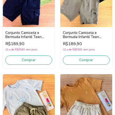
Conjunto Camiseta e
Conjunto Camiseta e
Bermuda Infantil Teen
Bermuda Infantil Teen
Menino Onda Marinha
Menino Onda Marinha
R$189,90
R$189,90
1263120 (Verde/Marinho)
1263120 (Preto/Cinza)
12
x
de
R$15,83
sem juros
12
x
de
R$15,83
sem juros
Comprar
Comprar