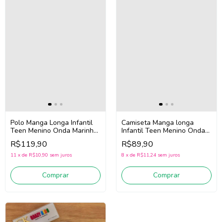
Polo Manga Longa Infantil
Camiseta Manga longa
Teen Menino Onda Marinha
Infantil Teen Menino Onda
5261021 (Marinho)
Marinha 5261012 (Preto)
R$119,90
R$89,90
11
x
de
R$10,90
sem juros
8
x
de
R$11,24
sem juros
Comprar
Comprar