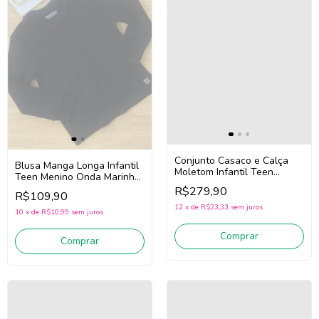
Conjunto Casaco e Calça
Blusa Manga Longa Infantil
Moletom Infantil Teen
Teen Menino Onda Marinha
Menino Onda Marinha
251024 (Preto)
R$279,90
1261133 (Marinho)
R$109,90
12
x
de
R$23,33
sem juros
10
x
de
R$10,99
sem juros
Comprar
Comprar