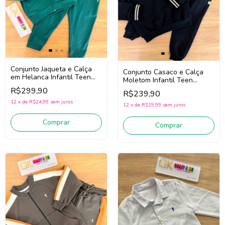
Conjunto Jaqueta e Calça
Conjunto Casaco e Calça
em Helanca Infantil Teen
Moletom Infantil Teen
Menino Onda Marinha
Menino Onda Marinha
R$299,90
R$239,90
1261137 (Verde)
1261131 (Preto)
12
x
de
R$24,99
sem juros
12
x
de
R$19,99
sem juros
Comprar
Comprar