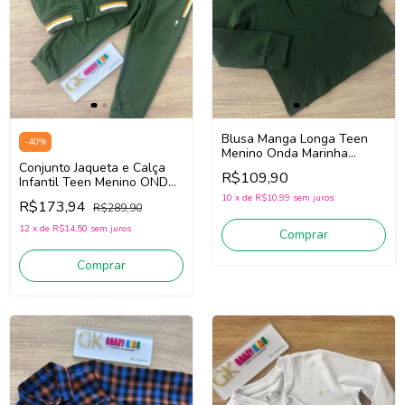
Blusa Manga Longa Teen
-
40
%
Menino Onda Marinha
Conjunto Jaqueta e Calça
251025 (Verde)
R$109,90
Infantil Teen Menino ONDA
MARINHA 251131 (Verde)
10
x
de
R$10,99
sem juros
R$173,94
R$289,90
12
x
de
R$14,50
sem juros
Comprar
Comprar