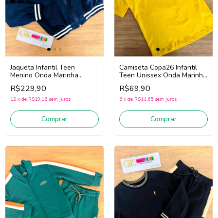
Jaqueta Infantil Teen
Camiseta Copa26 Infantil
Menino Onda Marinha
Teen Unissex Onda Marinha
1261112 (Marinho)
8099026 (Amarelo)
R$229,90
R$69,90
12
x
de
R$19,16
sem juros
6
x
de
R$11,65
sem juros
Comprar
Comprar