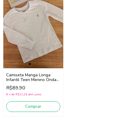
Camiseta Manga Longa
Infantil Teen Menino Onda
Marinha 5261012 (Branco)
R$89,90
8
x
de
R$11,24
sem juros
Comprar