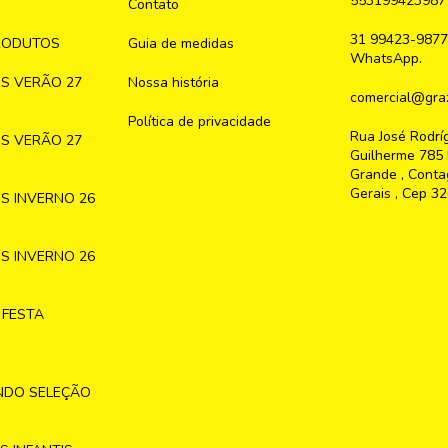
553199423987
Contato
31 99423-9877
RODUTOS
Guia de medidas
WhatsApp.
S VERÃO 27
Nossa história
comercial@graz
Política de privacidade
Rua José Rodrí
S VERÃO 27
Guilherme 785 
Grande , Conta
Gerais , Cep 3
S INVERNO 26
S INVERNO 26
 FESTA
NDO SELEÇÃO