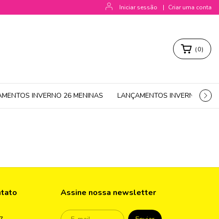
Iniciar sessão
|
Criar uma conta
(
0
)
AMENTOS INVERNO 26 MENINAS
LANÇAMENTOS INVERNO 26 M
ntato
Assine nossa newsletter