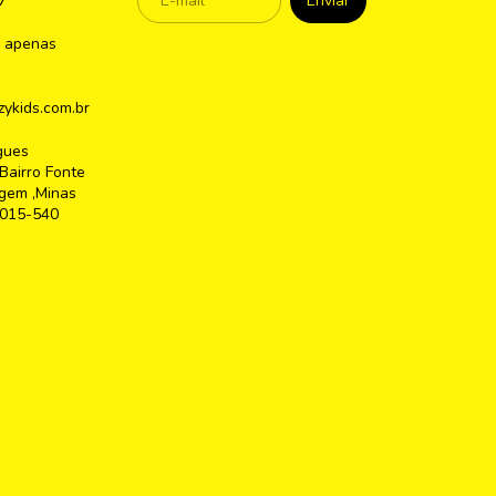
7
 apenas
ykids.com.br
gues
Bairro Fonte
gem ,Minas
2015-540