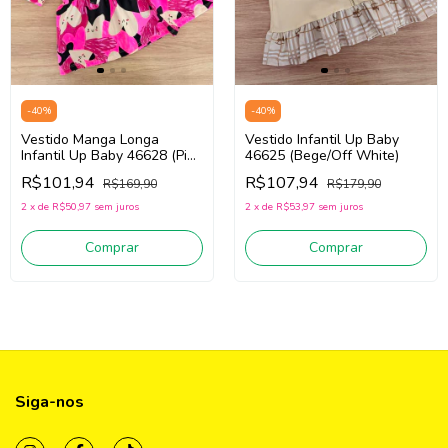
-
40
%
-
40
%
Vestido Manga Longa
Vestido Infantil Up Baby
Infantil Up Baby 46628 (Pink
46625 (Bege/Off White)
/Off White)
R$101,94
R$107,94
R$169,90
R$179,90
2
x
de
R$50,97
sem juros
2
x
de
R$53,97
sem juros
Comprar
Comprar
Siga-nos