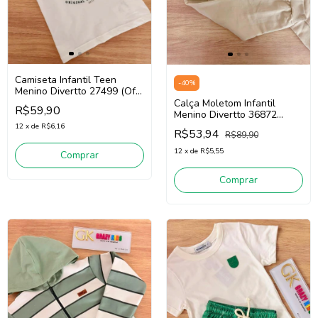
Camiseta Infantil Teen
-
40
%
Menino Divertto 27499 (Off
White)
Calça Moletom Infantil
R$59,90
Menino Divertto 36872
(Bege)
12
x
de
R$6,16
R$53,94
R$89,90
12
x
de
R$5,55
Comprar
Comprar