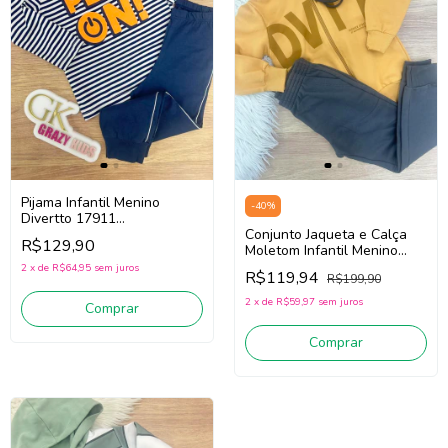
Pijama Infantil Menino
-
40
%
Divertto 17911
(Branco/Azul)
Conjunto Jaqueta e Calça
R$129,90
Moletom Infantil Menino
Divertto 17866 (Bege
2
x
de
R$64,95
sem juros
R$119,94
R$199,90
Escuro/Preto)
2
x
de
R$59,97
sem juros
Comprar
Comprar