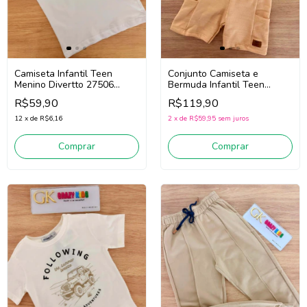
Camiseta Infantil Teen
Conjunto Camiseta e
Menino Divertto 27506
Bermuda Infantil Teen
(Branco)
Menino Divertto 27531 (Off
R$59,90
R$119,90
White/Bege)
12
x
de
R$6,16
2
x
de
R$59,95
sem juros
Comprar
Comprar