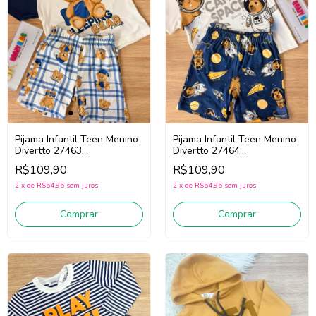
Pijama Infantil Teen Menino
Pijama Infantil Teen Menino
Divertto 27463
Divertto 27464
(Branco/Marinho)
(Branco/Marinho)
R$109,90
R$109,90
2
x
de
R$54,95
sem juros
2
x
de
R$54,95
sem juros
Comprar
Comprar