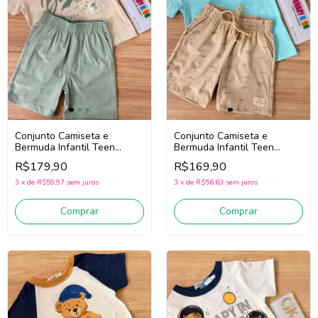
Conjunto Camiseta e
Conjunto Camiseta e
Bermuda Infantil Teen
Bermuda Infantil Teen
Menino Divertto 27411
Menino Divertto 27428
R$179,90
R$169,90
(Bege/Verde)
(Azul/Bege)
3
x
de
R$59,97
sem juros
3
x
de
R$56,63
sem juros
Comprar
Comprar