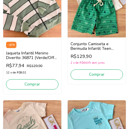
Conjunto Camiseta e
-
40
%
Bermuda Infantil Teen
Jaqueta Infantil Menino
Menino Divertto 27406
R$129,90
Divertto 36871 (Verde/Off
(Branco/Verde)
White)
2
x
de
R$64,95
sem juros
R$77,94
R$129,90
12
x
de
R$8,02
Comprar
Comprar