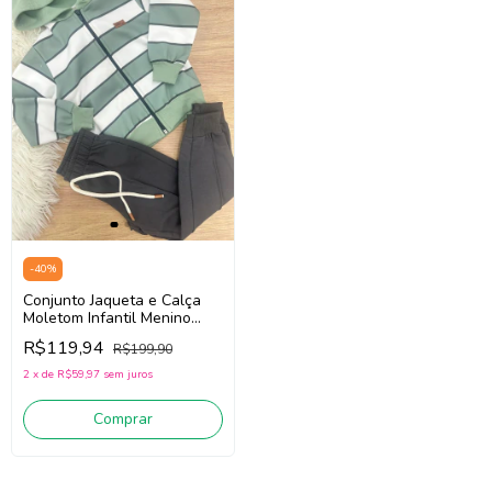
-
40
%
Conjunto Jaqueta e Calça
Moletom Infantil Menino
Divertto 17863 (Verde/off
R$119,94
R$199,90
White/Preto)
2
x
de
R$59,97
sem juros
Comprar