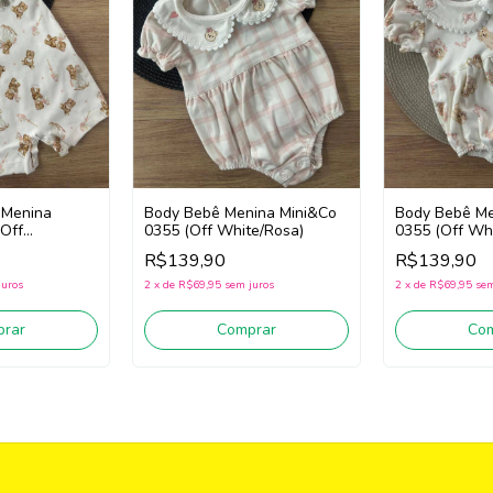
 Menina
Body Bebê Menina Mini&Co
Body Bebê Me
(Off
0355 (Off White/Rosa)
0355 (Off Wh
R$139,90
R$139,90
juros
2
x
de
R$69,95
sem juros
2
x
de
R$69,95
sem
rar
Comprar
Co