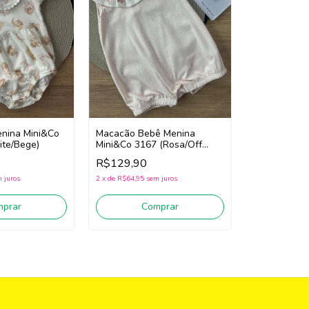
nina Mini&Co
Macacão Bebê Menina
ite/Bege)
Mini&Co 3167 (Rosa/Off
White)
R$129,90
 juros
2
x
de
R$64,95
sem juros
mprar
Comprar