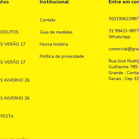
ntos
Institucional
Entre em co
553199423987
Contato
31 99423-9877
RODUTOS
Guia de medidas
WhatsApp.
S VERÃO 27
Nossa história
comercial@graz
Política de privacidade
Rua José Rodrí
S VERÃO 27
Guilherme 785 
Grande , Conta
Gerais , Cep 3
S INVERNO 26
S INVERNO 26
 FESTA