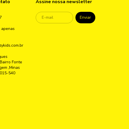
ntato
Assine nossa newsletter
7
 apenas
ykids.com.br
gues
Bairro Fonte
gem ,Minas
2015-540