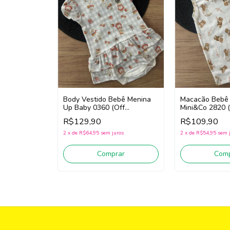
Body Vestido Bebê Menina
Macacão Bebê
Up Baby 0360 (Off
Mini&Co 2820 
White/Cinza)
White/Marrom)
R$129,90
R$109,90
2
x
de
R$64,95
sem juros
2
x
de
R$54,95
sem 
Comprar
Comp