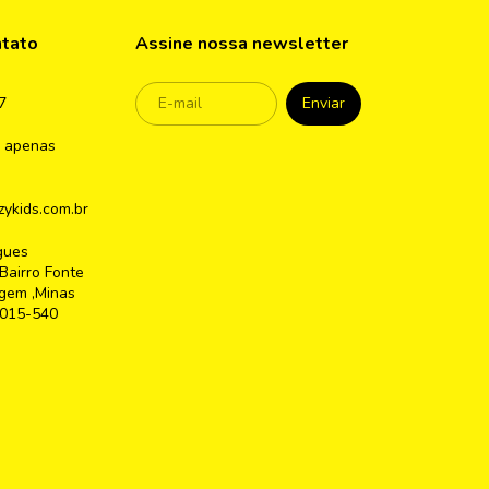
ntato
Assine nossa newsletter
7
 apenas
ykids.com.br
gues
Bairro Fonte
gem ,Minas
2015-540