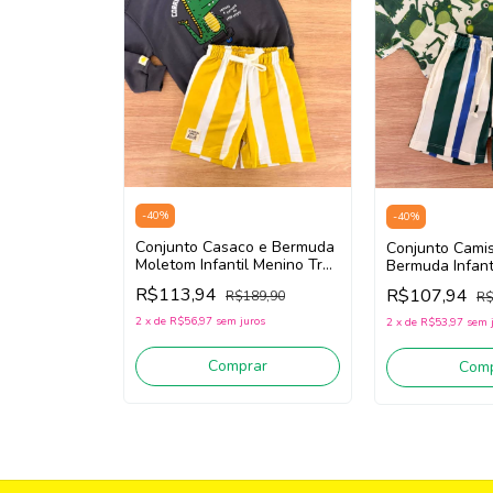
-
40
%
-
40
%
Conjunto Casaco e Bermuda
Conjunto Cami
Moletom Infantil Menino Três
Bermuda Infant
e Já 62478 (Cinza/Amarelo)
Três e Já 6243
R$113,94
R$107,94
R$189,90
R$
White)
2
x
de
R$56,97
sem juros
2
x
de
R$53,97
sem 
Comprar
Comp