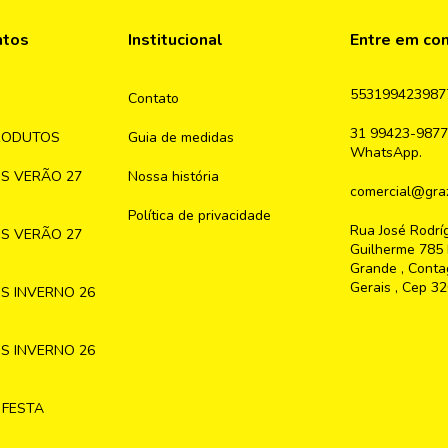
ntos
Institucional
Entre em co
553199423987
Contato
31 99423-9877
RODUTOS
Guia de medidas
WhatsApp.
S VERÃO 27
Nossa história
comercial@graz
Política de privacidade
Rua José Rodrí
S VERÃO 27
Guilherme 785 
Grande , Conta
Gerais , Cep 3
S INVERNO 26
S INVERNO 26
 FESTA