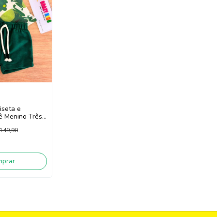
iseta e
 Menino Três
erde/Off
149,90
mprar