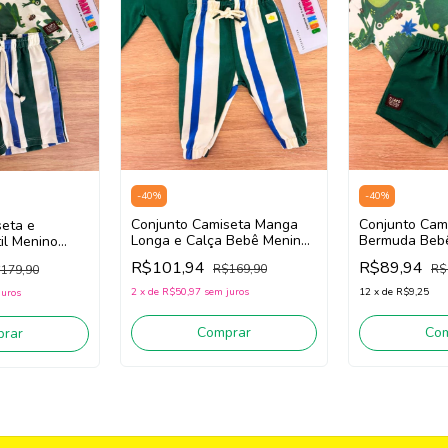
-
40
%
-
40
%
Conjunto Camiseta Manga
Conjunto Cam
seta e
Longa e Calça Bebê Menino
Bermuda Bebê
il Menino
Três e Já 62436 (Verde/Off
e Já 62435 (V
8 ( Verde/Off
R$101,94
R$89,94
R$169,90
R$
179,90
White)
White)
2
x
de
R$50,97
sem juros
12
x
de
R$9,25
juros
Comprar
Co
rar