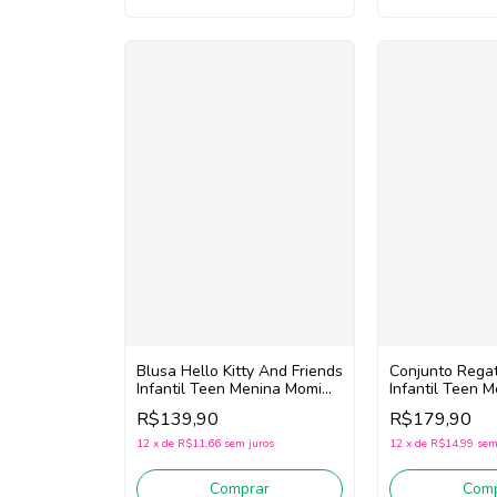
Blusa Hello Kitty And Friends
Conjunto Regat
Infantil Teen Menina Momi
Infantil Teen 
J7301 (Off White)
H7547 (Off Whi
R$139,90
R$179,90
12
x
de
R$11,66
sem juros
12
x
de
R$14,99
sem
Comprar
Comp