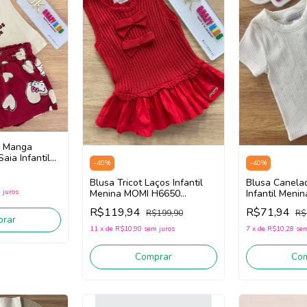
a Manga
aia Infantil
-
40
%
-
40
%
ty Momi H7083
rmelho Bordô)
Blusa Tricot Laços Infantil
Blusa Canela
Menina MOMI H6650
Infantil Meni
 juros
(Vermelho)
(Off White)
R$119,94
R$71,94
R$199,90
R$
rar
11
x
de
R$10,90
sem juros
7
x
de
R$10,28
sem
Comprar
Co