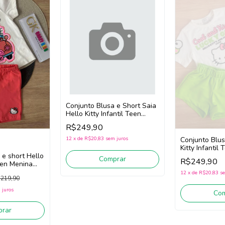
Conjunto Blusa e Short Saia
Hello Kitty Infantil Teen
Menina Momi H7473 (Off
R$249,90
White/Amarelo)
12
x
de
R$20,83
sem juros
Conjunto Blus
Kitty Infantil
 e short Hello
Momi H7494 (
Comprar
R$249,90
Teen Menina
White/Verde)
f
12
x
de
R$20,83
se
219,90
o)
 juros
Co
rar