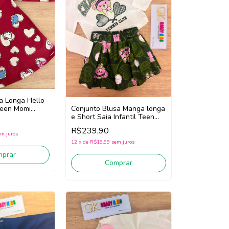
a Longa Hello
 Teen Momi
Conjunto Blusa Manga longa
lho)
e Short Saia Infantil Teen
Menina Momi H7172 (Off
R$239,90
White/Verde)
m juros
12
x
de
R$19,99
sem juros
mprar
Comprar