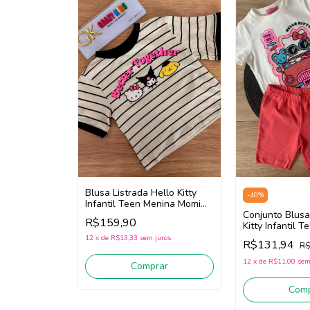
Blusa Listrada Hello Kitty
-
40
%
Infantil Teen Menina Momi
H6903 (Bege Claro/Preto)
Conjunto Blusa
R$159,90
Kitty Infantil 
Momi J6798 (Of
12
x
de
R$13,33
sem juros
R$131,94
R$
White/Vermelh
12
x
de
R$11,00
sem
Comprar
Comp