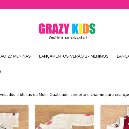
ÃO 27 MENINAS
LANÇAMENTOS VERÃO 27 MENINOS
LANÇ
4
vestidos e blusas da Momi Qualidade, conforto e charme para crianças