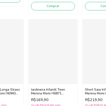
Comprar
Co
Longa Strass
Short Saia Inf
Jardineira Infantil Teen
Momi H6940
Menina Momi
Menina Momi H6871
Claro))
(Rosa/Pink)
R$219,90
R$169,90
 juros
12
x
de
R$18,33
se
12
x
de
R$14,16
sem juros