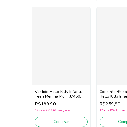
Vestido Hello Kitty Infantil
Conjunto Blusa
Teen Menina Momi J7450
Hello Kitty Infa
(Pink)
Menina Momi J
R$199,90
R$259,90
White/Pink)
12
x
de
R$16,66
sem juros
12
x
de
R$21,66
sem
Comprar
Comp