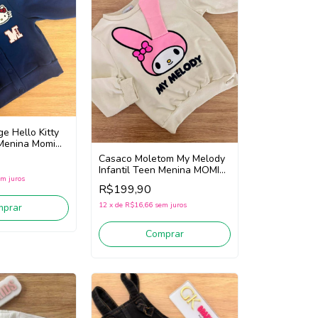
ge Hello Kitty
 Menina Momi
Marinho)
Casaco Moletom My Melody
Infantil Teen Menina MOMI
m juros
H6719 (Bege Claro)
R$199,90
12
x
de
R$16,66
sem juros
mprar
Comprar