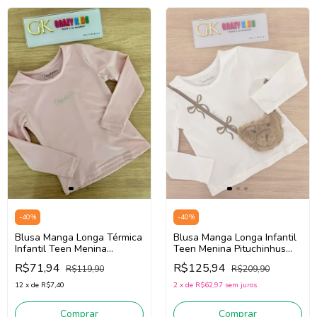
-
40
%
-
40
%
Blusa Manga Longa Térmica
Blusa Manga Longa Infantil
Infantil Teen Menina
Teen Menina Pituchinhus
Pituchinhus 28629 (Rosa)
30247 (Off White)
R$71,94
R$125,94
R$119,90
R$209,90
12
x
de
R$7,40
2
x
de
R$62,97
sem juros
Comprar
Comprar