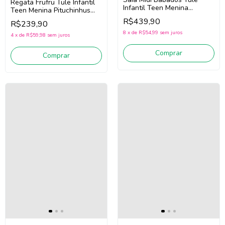
Regata Frufru Tule Infantil
Infantil Teen Menina
Teen Menina Pituchinhus
Pituchinhus 30754 (Preto)
30746 (Preto)
R$439,90
R$239,90
8
x
de
R$54,99
sem juros
4
x
de
R$59,98
sem juros
Comprar
Comprar