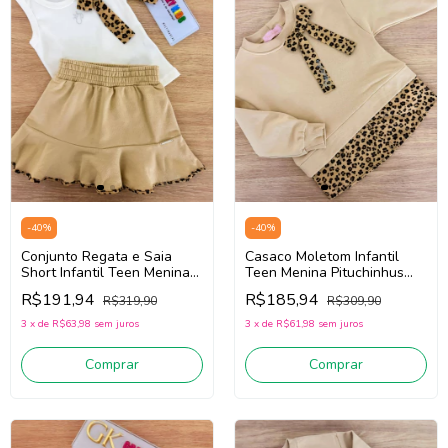
-
40
%
-
40
%
Conjunto Regata e Saia
Casaco Moletom Infantil
Short Infantil Teen Menina
Teen Menina Pituchinhus
Pituchinhus 30295 (Off
30253 (Bege/Preto)
R$191,94
R$185,94
R$319,90
R$309,90
White/Bege)
3
x
de
R$63,98
sem juros
3
x
de
R$61,98
sem juros
Comprar
Comprar