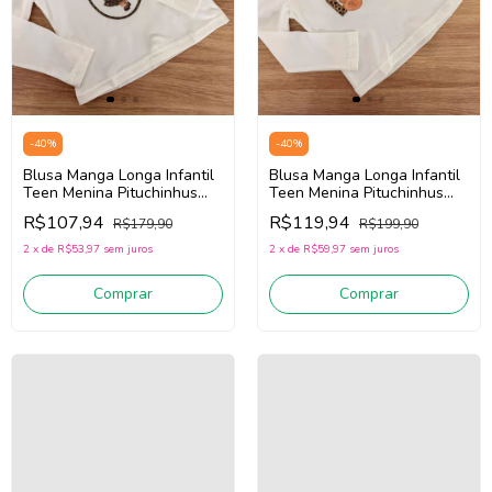
-
40
%
-
40
%
Blusa Manga Longa Infantil
Blusa Manga Longa Infantil
Teen Menina Pituchinhus
Teen Menina Pituchinhus
30245 (Off White)
30246 (Off White)
R$107,94
R$119,94
R$179,90
R$199,90
2
x
de
R$53,97
sem juros
2
x
de
R$59,97
sem juros
Comprar
Comprar