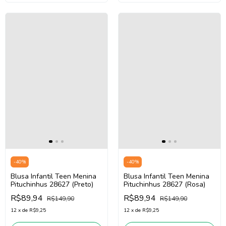
-
40
%
-
40
%
Blusa Infantil Teen Menina
Blusa Infantil Teen Menina
Pituchinhus 28627 (Preto)
Pituchinhus 28627 (Rosa)
R$89,94
R$89,94
R$149,90
R$149,90
12
x
de
R$9,25
12
x
de
R$9,25