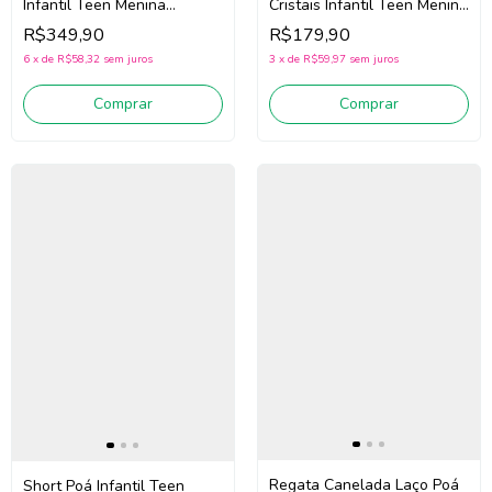
Cristais Infantil Teen Menina
Infantil Teen Menina
Pituchinhus 30766 (Off
Pituchinhus 30738 (Off
R$179,90
R$349,90
White)
White)
3
x
de
R$59,97
sem juros
6
x
de
R$58,32
sem juros
Comprar
Comprar
Regata Canelada Laço Poá
Short Poá Infantil Teen