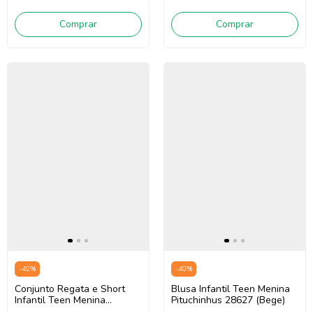
Comprar
Comprar
-
40
%
-
40
%
Blusa Infantil Teen Menina
Conjunto Regata e Short
Pituchinhus 28627 (Bege)
Infantil Teen Menina
Pituchinhus 30082 (Off