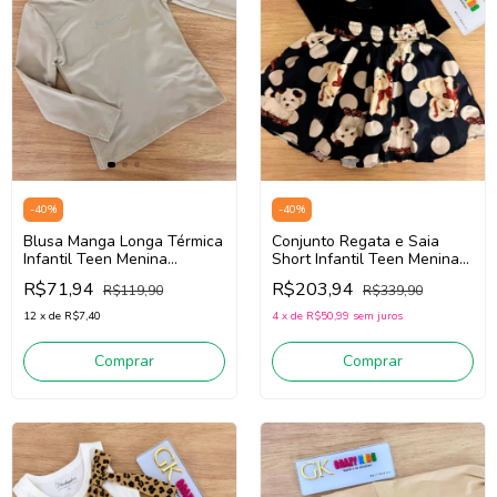
-
40
%
-
40
%
Blusa Manga Longa Térmica
Conjunto Regata e Saia
Infantil Teen Menina
Short Infantil Teen Menina
Pituchinhus 28629 (Bege
Pituchinhus 30081
R$71,94
R$203,94
R$119,90
R$339,90
Claro)
(Preto/Bege Claro)
12
x
de
R$7,40
4
x
de
R$50,99
sem juros
Comprar
Comprar