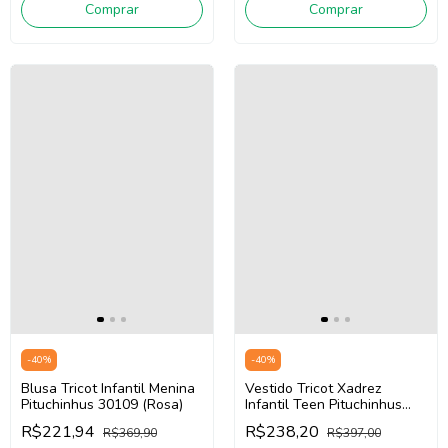
Comprar
Comprar
-
40
%
-
40
%
Blusa Tricot Infantil Menina
Vestido Tricot Xadrez
Pituchinhus 30109 (Rosa)
Infantil Teen Pituchinhus
30005 (Preto/Off
R$221,94
R$238,20
R$369,90
R$397,00
White/Vermelho)