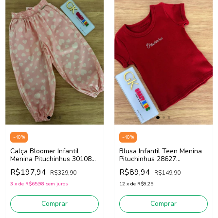
-
40
%
-
40
%
Calça Bloomer Infantil
Blusa Infantil Teen Menina
Menina Pituchinhus 30108
Pituchinhus 28627
(Rosa/Off White)
(Vermelho)
R$197,94
R$89,94
R$329,90
R$149,90
3
x
de
R$65,98
sem juros
12
x
de
R$9,25
Comprar
Comprar