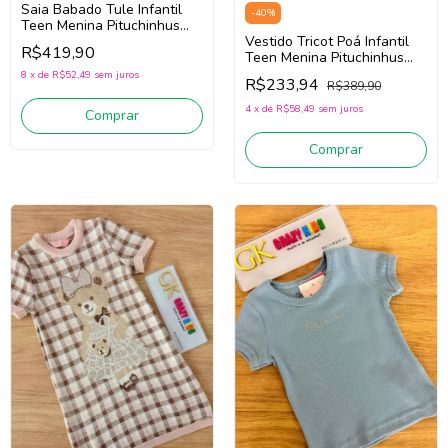
Saia Babado Tule Infantil
-
40
%
Teen Menina Pituchinhus
30752 (Preto)
Vestido Tricot Poá Infantil
R$419,90
Teen Menina Pituchinhus
30215 (Rosa Claro)
8
x
de
R$52,49
sem juros
R$233,94
R$389,90
4
x
de
R$58,49
sem juros
Comprar
Comprar