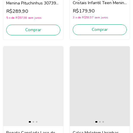
Cristais Infantil Teen Menina
Menina Pituchinhus 30739
Pituchinhus 30764 (Off
(Off White)
R$179,90
R$289,90
White)
3
x
de
R$59,97
sem juros
5
x
de
R$57,98
sem juros
Comprar
Comprar
Regata Canelada Laço de
Calça Moletom Ursinhas