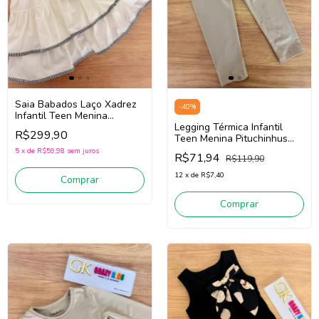
Saia Babados Laço Xadrez
-
40
%
Infantil Teen Menina
Pituchinhus 30715 (Off
Legging Térmica Infantil
R$299,90
White)
Teen Menina Pituchinhus
28632 (Bege Claro)
5
x
de
R$59,98
sem juros
R$71,94
R$119,90
12
x
de
R$7,40
Comprar
Comprar