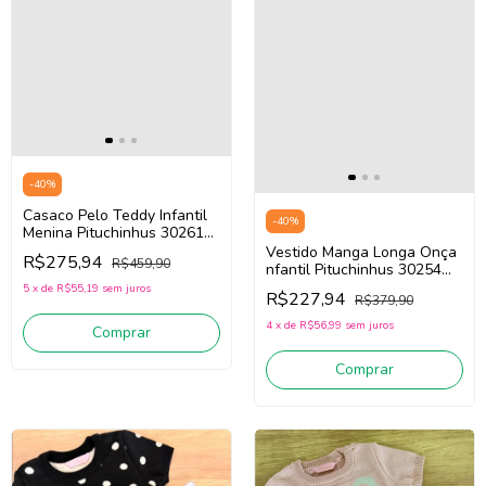
-
40
%
Casaco Pelo Teddy Infantil
-
40
%
Menina Pituchinhus 30261
(Bege/Marrom)
Vestido Manga Longa Onça
R$275,94
R$459,90
nfantil Pituchinhus 30254
(Bege/Marrom)
5
x
de
R$55,19
sem juros
R$227,94
R$379,90
4
x
de
R$56,99
sem juros
Comprar
Comprar