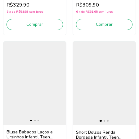
Menina Pituchinhus 30709
Teen Menina Pituchinhus
R$329,90
R$309,90
(Preto/Branco)
30710 (Preto/Branco)
6
x
de
R$54,98
sem juros
6
x
de
R$51,65
sem juros
Comprar
Comprar
Blusa Babados Laços e
Short Bolsos Renda
Ursinhos Infantil Teen
Bordada Infantil Teen