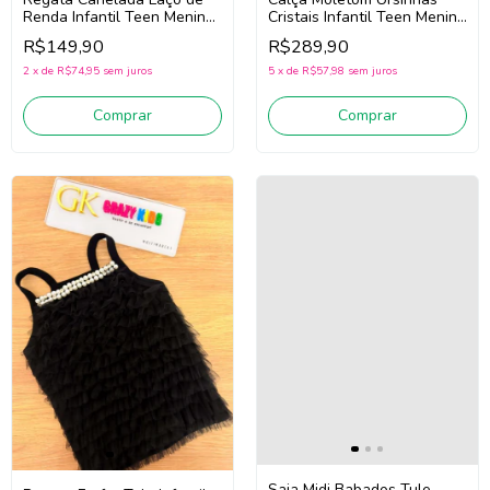
Renda Infantil Teen Menina
Cristais Infantil Teen Menina
Pituchinhus 30768 (Rosa)
Pituchinhus 30817 (Off
R$149,90
R$289,90
White)
2
x
de
R$74,95
sem juros
5
x
de
R$57,98
sem juros
Comprar
Comprar
Saia Midi Babados Tule