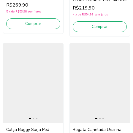
Pituchinhus 30732 (Rosa)
R$269,90
Pituchinhus 30765 (Off
R$219,90
White)
5
x
de
R$53,98
sem juros
4
x
de
R$54,98
sem juros
Comprar
Comprar
Regata Canelada Ursinha
Calça Baggy Sarja Poá