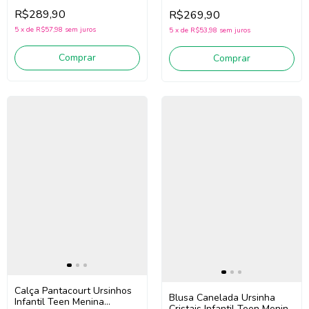
Menina Pituchinhus 30733
Menina Pituchinhus 30728
R$289,90
R$269,90
(Rosa)
(Verde)
5
x
de
R$57,98
sem juros
5
x
de
R$53,98
sem juros
Comprar
Comprar
Calça Pantacourt Ursinhos
Blusa Canelada Ursinha
Infantil Teen Menina
Cristais Infantil Teen Menina