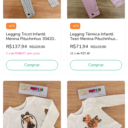
-
40
%
-
40
%
Legging Tricot Infantil
Legging Térmica Infantil
Menina Pituchinhus 30420
Teen Menina Pituchinhus
(Azul/Off White)
28632 (Rosa)
R$137,94
R$71,94
R$229,90
R$119,90
2
x
de
R$68,97
sem juros
12
x
de
R$7,40
Comprar
Comprar