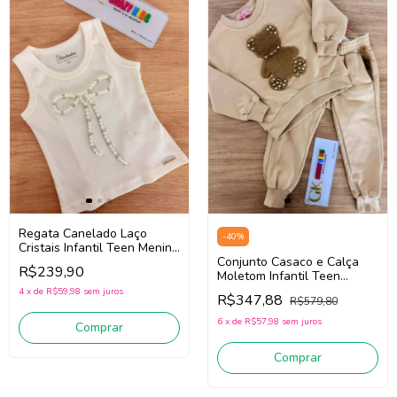
Regata Canelado Laço
-
40
%
Cristais Infantil Teen Menina
Pituchinhus 30716 (Off
Conjunto Casaco e Calça
R$239,90
White)
Moletom Infantil Teen
Menina Pituchinhus
4
x
de
R$59,98
sem juros
R$347,88
R$579,80
30249/30250 (Bege)
6
x
de
R$57,98
sem juros
Comprar
Comprar