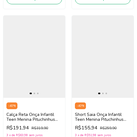
-
40
%
-
40
%
Calça Reta Onça Infantil
Short Saia Onça Infantil
Teen Menina Pituchinhus
Teen Menina Pituchinhus
30266 (Bege/Preto)
30267 (Bege/Preto)
R$191,94
R$155,94
R$319,90
R$259,90
3
x
de
R$63,98
sem juros
3
x
de
R$51,98
sem juros