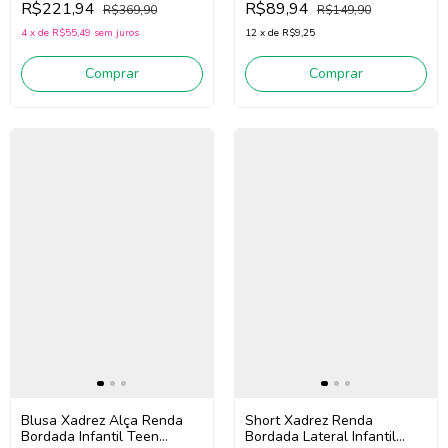
R$89,94
R$221,94
R$149,90
R$369,90
White/Vermelho)
12
x
de
R$9,25
4
x
de
R$55,49
sem juros
Comprar
Comprar
Blusa Xadrez Alça Renda
Short Xadrez Renda
Bordada Infantil Teen
Bordada Lateral Infantil