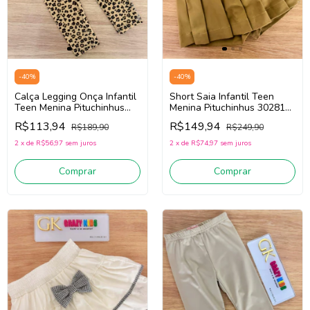
-
40
%
-
40
%
Short Saia Infantil Teen
Calça Legging Onça Infantil
Menina Pituchinhus 30281
Teen Menina Pituchinhus
(Bege Escuro)
30235 (Bege/Preto)
R$149,94
R$113,94
R$249,90
R$189,90
2
x
de
R$74,97
sem juros
2
x
de
R$56,97
sem juros
Comprar
Comprar