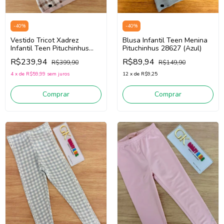
-
40
%
-
40
%
Vestido Tricot Xadrez
Blusa Infantil Teen Menina
Infantil Teen Pituchinhus
Pituchinhus 28627 (Azul)
30203 (Marrom/Off White)
R$239,94
R$89,94
R$399,90
R$149,90
4
x
de
R$59,99
sem juros
12
x
de
R$9,25
Comprar
Comprar