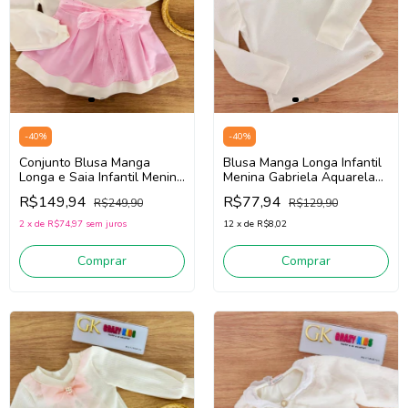
-
40
%
-
40
%
Conjunto Blusa Manga
Blusa Manga Longa Infantil
Longa e Saia Infantil Menina
Menina Gabriela Aquarela
Gabriela Aquarela 261031
261057 (Off White)
R$149,94
R$77,94
R$249,90
R$129,90
(Off White/Rosa)
2
x
de
R$74,97
sem juros
12
x
de
R$8,02
Comprar
Comprar