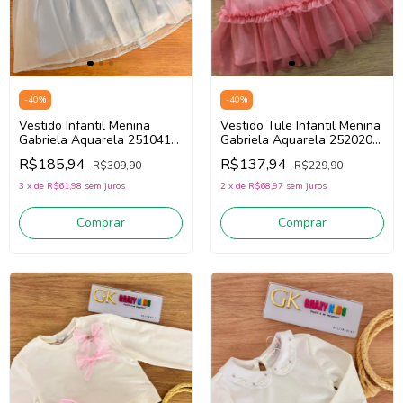
-
40
%
-
40
%
Vestido Tule Infantil Menina
Vestido Infantil Menina
Gabriela Aquarela 252020
Gabriela Aquarela 251041
(Rosa)
(Azul Claro)
R$137,94
R$185,94
R$229,90
R$309,90
2
x
de
R$68,97
sem juros
3
x
de
R$61,98
sem juros
Comprar
Comprar