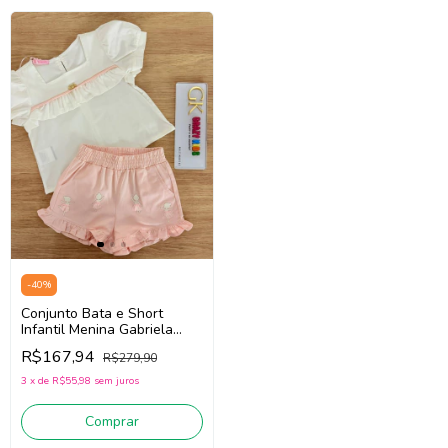
-
40
%
Conjunto Bata e Short
Infantil Menina Gabriela
Aquarela 261033 (Off
R$167,94
R$279,90
White/Rosa)
3
x
de
R$55,98
sem juros
Comprar