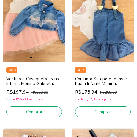
-
40
%
-
40
%
Vestido e Casaqueto Jeans
Conjunto Salopete Jeans e
Infantil Menina Gabriela
Blusa Infantil Menina
Aquarela 261032 (Off
Gabriela Aquarela 261010
R$197,94
R$173,94
R$329,90
R$289,90
White/Rosa/Jeans)
(Jeans Médio/Branco)
3
x
de
R$65,98
sem juros
3
x
de
R$57,98
sem juros
Comprar
Comprar