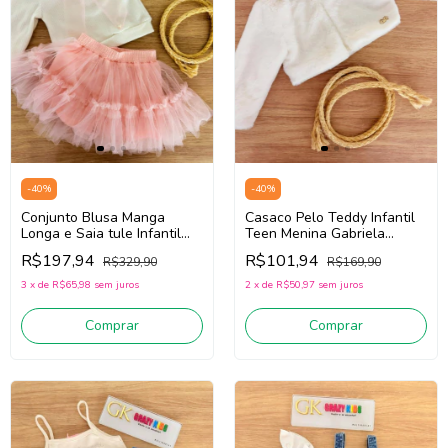
-
40
%
-
40
%
Conjunto Blusa Manga
Casaco Pelo Teddy Infantil
Longa e Saia tule Infantil
Teen Menina Gabriela
Menina Gabriela Aquarela
Aquarela 261001 (Off
R$197,94
R$101,94
R$329,90
R$169,90
261054 (Off White/Rosa)
White)
3
x
de
R$65,98
sem juros
2
x
de
R$50,97
sem juros
Comprar
Comprar