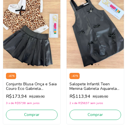
-
40
%
-
40
%
Conjunto Blusa Onça e Saia
Salopete Infantil Teen
Couro Eco Gabriela
Menina Gabriela Aquarela
Aquarela 261017
261018 (Preto)
R$173,94
R$113,94
R$289,90
R$189,90
(Bege/Marrom/Preto)
3
x
de
R$57,98
sem juros
2
x
de
R$56,97
sem juros
Comprar
Comprar