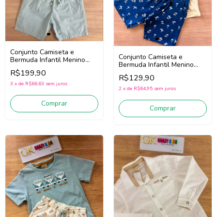
Conjunto Camiseta e
Conjunto Camiseta e
Bermuda Infantil Menino
Bermuda Infantil Menino
Milon 2001795 (Azul/Bege
R$199,90
Milon 2001790
Escuro)
R$129,90
(Amarelo/Azul)
3
x
de
R$66,63
sem juros
2
x
de
R$64,95
sem juros
Comprar
Comprar