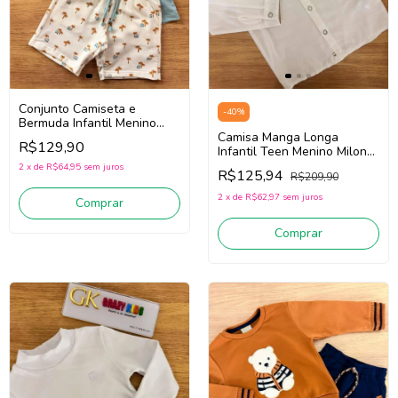
Conjunto Camiseta e
-
40
%
Bermuda Infantil Menino
Milon 2001790 (Azul/Off
Camisa Manga Longa
R$129,90
White)
Infantil Teen Menino Milon
2001584 (Off White)
2
x
de
R$64,95
sem juros
R$125,94
R$209,90
2
x
de
R$62,97
sem juros
Comprar
Comprar