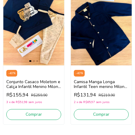
-
40
%
-
40
%
Conjunto Casaco Moletom e
Camisa Manga Longa
Calça Infantil Menino Milon
Infantil Teen menino Milon
2001533 (Marinho/Bege)
2001587 (Marinho)
R$155,94
R$131,94
R$259,90
R$219,90
3
x
de
R$51,98
sem juros
2
x
de
R$65,97
sem juros
Comprar
Comprar