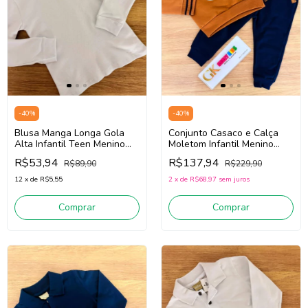
-
40
%
-
40
%
Blusa Manga Longa Gola
Conjunto Casaco e Calça
Alta Infantil Teen Menino
Moletom Infantil Menino
Milon 2001890 (Branco)
Milon 2001531
R$53,94
R$137,94
R$89,90
R$229,90
(Ocre/Marinho)
12
x
de
R$5,55
2
x
de
R$68,97
sem juros
Comprar
Comprar