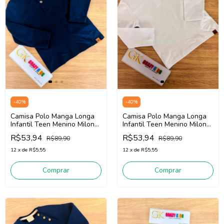
-
40
%
-
40
%
Camisa Polo Manga Longa
Camisa Polo Manga Longa
Infantil Teen Menino Milon
Infantil Teen Menino Milon
2000993 (Marinho)
2000993 (Branco)
R$53,94
R$53,94
R$89,90
R$89,90
12
x
de
R$5,55
12
x
de
R$5,55
Comprar
Comprar