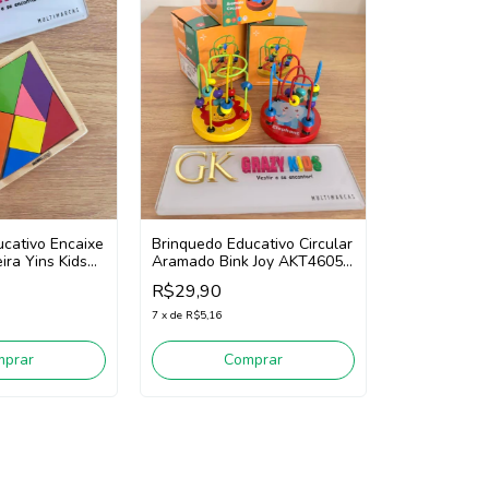
cativo Encaixe
Brinquedo Educativo Circular
ra Yins Kids
Aramado Bink Joy AKT4605
ira)
(Diversos)
R$29,90
7
x
de
R$5,16
mprar
Comprar