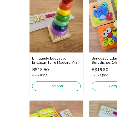
Brinquedo Educ
Brinquedo Educativo
Soft Bichos 14
Encaixar Torre Madeira Yins
Win GK3444 (C
Kids Gk2490 (Colorido)
R$19,90
R$19,90
Diversas)
4
x
de
R$5,91
4
x
de
R$5,91
Comp
Comprar