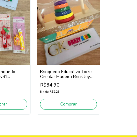
rinquedo
Brinquedo Educativo Torre
Dv81
Circular Madeira Brink Jey
AKT4601 (Madeira)
R$34,90
8
x
de
R$5,29
rar
Comprar