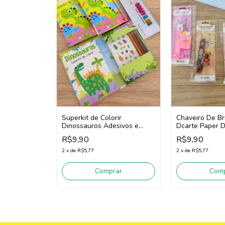
Superkit de Colorir
Chaveiro De B
Dinossauros Adesivos e
Dcarte Paper 
Lápis de cor Brasileitura 978
(Diversos)
R$9,90
R$9,90
(Verde)
2
x
de
R$5,77
2
x
de
R$5,77
Comprar
Comp