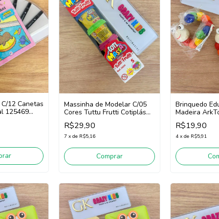
r C/12 Canetas
Massinha de Modelar C/05
Brinquedo Edu
al 125469
Cores Tuttu Frutti Cotiplás
Madeira ArkT
2629 (Colorido)
AKT5081 (Col
R$29,90
R$19,90
7
x
de
R$5,16
4
x
de
R$5,91
rar
Comprar
Co