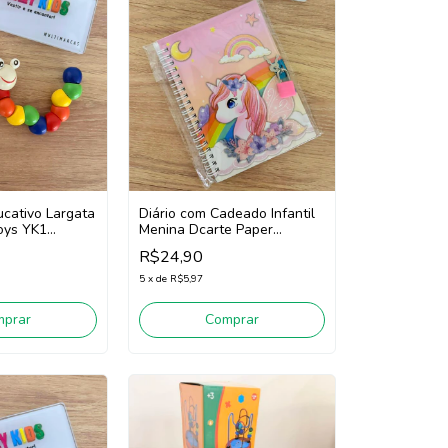
cativo Largata
Diário com Cadeado Infantil
oys YK1
Menina Dcarte Paper
orido)
DV80163 (Colorido)
R$24,90
5
x
de
R$5,97
mprar
Comprar