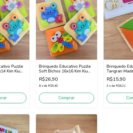
ativo Puzzle
Brinquedo Educativo Puzzle
Brinquedo Edu
x14 Kim Kiu
Soft Bichos 16x16 Kim Kiu
Tangran Madei
ores
Win GK3445 (Cores
YK1054 (Made
R$26,90
R$15,90
Diversas)
6
x
de
R$5,40
3
x
de
R$6,21
rar
Comprar
Co