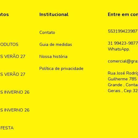
ntos
Institucional
Entre em co
553199423987
Contato
31 99423-9877
RODUTOS
Guia de medidas
WhatsApp.
S VERÃO 27
Nossa história
comercial@graz
Política de privacidade
Rua José Rodrí
S VERÃO 27
Guilherme 785 
Grande , Conta
Gerais , Cep 3
S INVERNO 26
S INVERNO 26
 FESTA