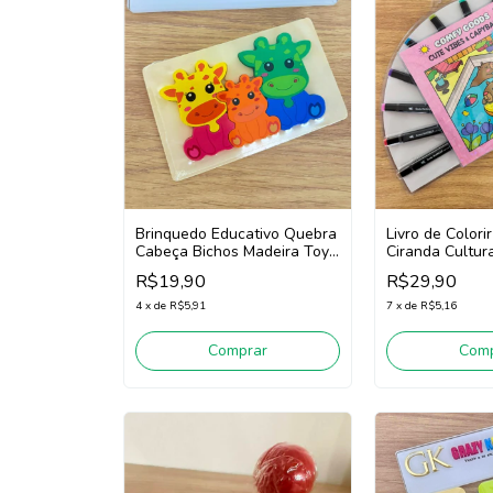
Brinquedo Educativo Quebra
Livro de Colori
Cabeça Bichos Madeira Toys
Ciranda Cultur
260033 (Colorido)
(Colorido)
R$19,90
R$29,90
4
x
de
R$5,91
7
x
de
R$5,16
Comprar
Comp