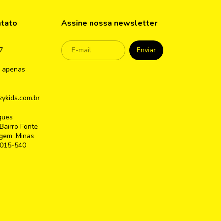
ntato
Assine nossa newsletter
7
 apenas
ykids.com.br
gues
Bairro Fonte
gem ,Minas
2015-540