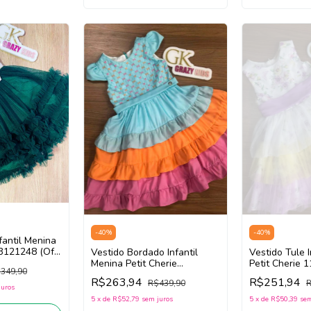
-
40
%
-
40
%
fantil Menina
13121248 (Off
Vestido Bordado Infantil
Vestido Tule I
scuro)
Menina Petit Cherie
Petit Cherie 
349,90
113123216
(Branco/Roxo
R$263,94
R$251,94
R$439,90
R
(Azul/Laranja/Rosa)
juros
5
x
de
R$52,79
sem juros
5
x
de
R$50,39
sem