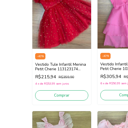
-
40
%
-
40
%
Vestido Infant
Vestido Tule Infantil Menina
Petit Cherie 1
Petit Cherie 113123174
(Rosa)
(Vermelho)
R$305,94
R$215,94
R$
R$359,90
6
x
de
R$50,99
sem 
4
x
de
R$53,99
sem juros
Comp
Comprar