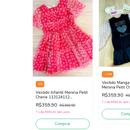
-
-24
%
Vestido Manga 
-
3
%
Menina Petit C
113122260 (Pr
Vestido Infantil Menina Petit
R$359,90
R$
Cherie 113124112
(Vermelho)
7
x
de
R$51,41
sem 
R$359,90
R$369,90
7
x
de
R$51,41
sem juros
Comp
Comprar