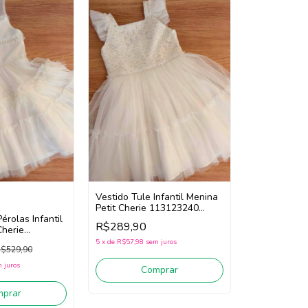
Vestido Tule Infantil Menina
Petit Cherie 113123240
érolas Infantil
(Branco)
R$289,90
Cherie
ranco)
5
x
de
R$57,98
sem juros
$529,90
 juros
Comprar
mprar