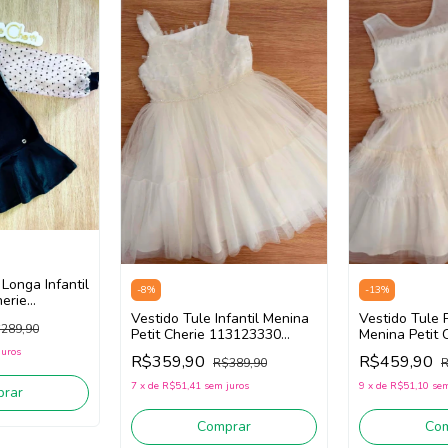
Longa Infantil
-
8
%
-
13
%
herie
eto)
Vestido Tule Infantil Menina
Vestido Tule P
289,90
Petit Cherie 113123330
Menina Petit 
(Branco)
113123290 (B
juros
R$359,90
R$459,90
R$389,90
R
7
x
de
R$51,41
sem juros
9
x
de
R$51,10
sem
rar
Comprar
Co