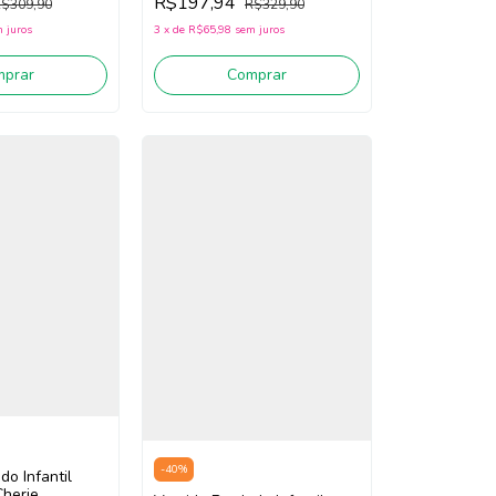
R$197,94
$309,90
R$329,90
 juros
3
x
de
R$65,98
sem juros
mprar
Comprar
-
40
%
do Infantil
Cherie