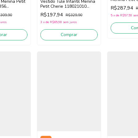
l Menina Petit
Vestido Tule Infantil Menina
113123324 (P
356
Petit Cherie 118021010
R$287,94
R
(Branco/Laranja)
R$197,94
309,90
R$329,90
5
x
de
R$57,59
sem
juros
3
x
de
R$65,98
sem juros
Co
rar
Comprar