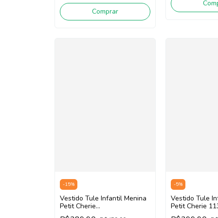
Comp
Comprar
-
15
%
-
5
%
Vestido Tule Infantil Menina
Vestido Tule In
Petit Cherie
Petit Cherie 1
113123352/103123564
(Laranja/Verde