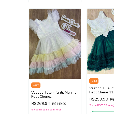
-
14
%
-
40
%
Vestido Tule In
Petit Cherie 1
Vestido Tule Infantil Menina
White/Verde E
Petit Cherie
R$299,90
R$
113122242(Branco)
R$269,94
R$449,90
5
x
de
R$59,98
sem 
5
x
de
R$53,99
sem juros