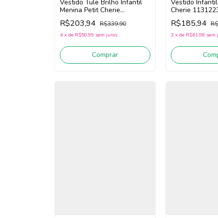
Vestido Infanti
Vestido Tule Brilho Infantil
Cherie 113122
Menina Petit Cherie
(Bege/Rosa)
113122152 (Off White/Rosa)
R$185,94
R$203,94
R$
R$339,90
3
x
de
R$61,98
sem 
4
x
de
R$50,99
sem juros
Comp
Comprar