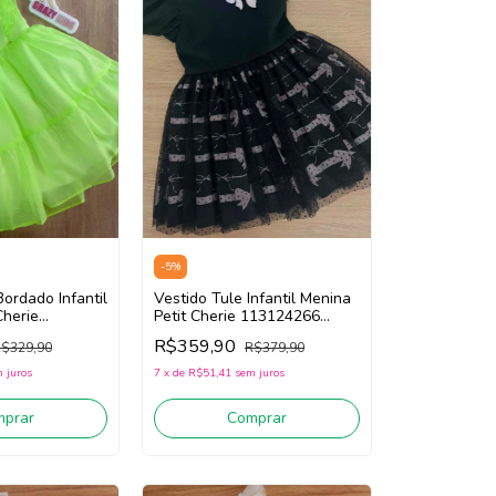
-
5
%
Bordado Infantil
Vestido Tule Infantil Menina
Cherie
Petit Cherie 113124266
erde)
(Preto)
R$359,90
$329,90
R$379,90
 juros
7
x
de
R$51,41
sem juros
mprar
Comprar