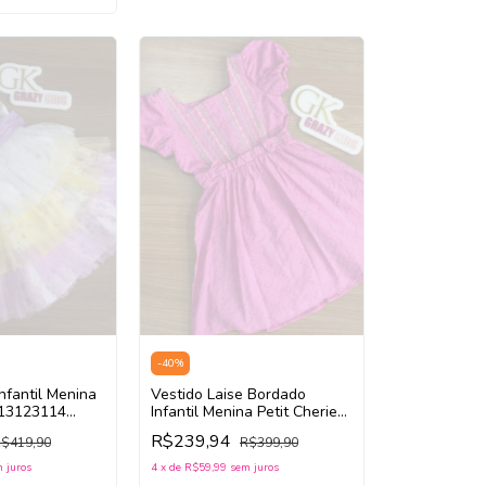
-
40
%
nfantil Menina
Vestido Laise Bordado
113123114
Infantil Menina Petit Cherie
)
113123028 (Pink)
R$239,94
$419,90
R$399,90
 juros
4
x
de
R$59,99
sem juros