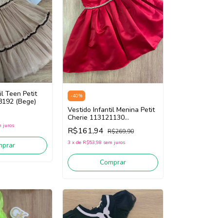
il Teen Petit
-
40
%
8192 (Bege)
Vestido Infantil Menina Petit
Cherie 113121130
(Vermelho)
 juros
R$161,94
R$269,90
3
x
de
R$53,98
sem juros
mprar
Comprar