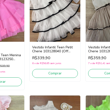
Vestido Infantil Teen Petit
Vestido Infant
Cherie 103128040 (Off
Cherie 10312
il Teen Menina
White)
R$339,90
R$359,90
03123250
6
x
de
R$56,65
sem juros
7
x
de
R$51,41
sem
509,90
juros
Comprar
Co
rar