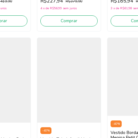
R$185,94
R$227,94
R
419,90
R$379,90
3
x
de
R$61,98
sem
juros
4
x
de
R$56,99
sem juros
Co
rar
Comprar
-
40
%
-
40
%
Vestido Borda
Menina Petit 