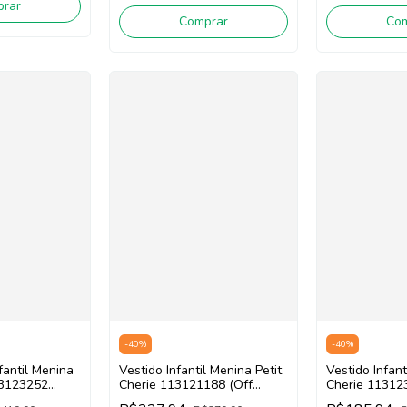
rar
Comprar
Co
-
40
%
-
40
%
Vestido Infant
fantil Menina
Vestido Infantil Menina Petit
Cherie 11312
13123252
Cherie 113121188 (Off
White/Rosa)
)
White/Pink/Azul)