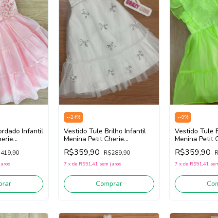
-
-24
%
-
-9
%
Vestido Tule Brilho Infantil
Vestido Tule 
rdado Infantil
Menina Petit Cherie
Menina Petit 
herie
113123300 (Branco)
113121116 (V
sa)
R$359,90
R$359,90
R$289,90
R
419,90
7
x
de
R$51,41
sem juros
7
x
de
R$51,41
sem
juros
Comprar
Co
rar