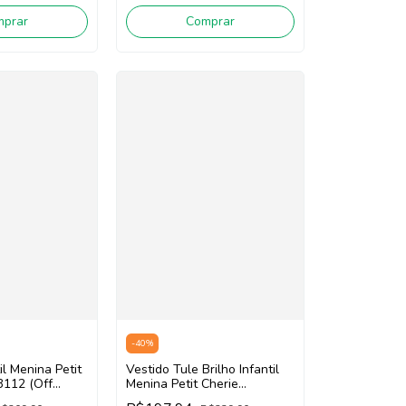
mprar
Comprar
-
40
%
il Menina Petit
Vestido Tule Brilho Infantil
3112 (Off
Menina Petit Cherie
113122150 (Off White/Rosa)