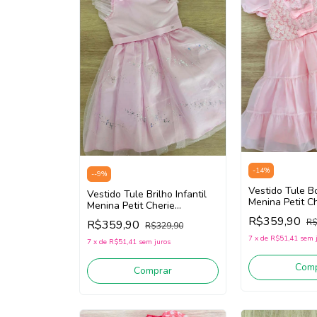
-
14
%
-
-9
%
Vestido Tule Bo
Vestido Tule Brilho Infantil
Menina Petit C
Menina Petit Cherie
113123238 (Ro
113122310 (Rosa)
R$359,90
R$
R$359,90
R$329,90
7
x
de
R$51,41
sem 
7
x
de
R$51,41
sem juros
Comp
Comprar