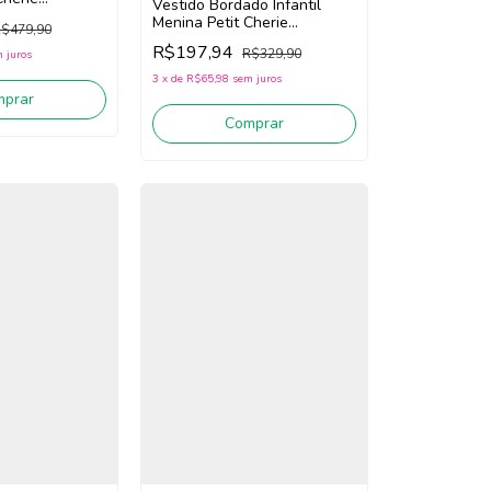
Vestido Bordado Infantil
ink)
Menina Petit Cherie
$479,90
113123342 (Laranja)
R$197,94
R$329,90
 juros
3
x
de
R$65,98
sem juros
mprar
Comprar