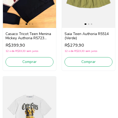
Casaco Tricot Teen Menina
Saia Teen Authoria R5514
Mickey Authoria R5723
(Verde)
(Marinho)
R$399,90
R$279,90
12
x
de
R$33,33
sem juros
12
x
de
R$23,33
sem juros
Comprar
Comprar