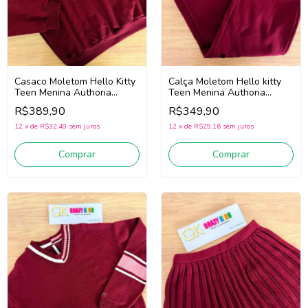
Casaco Moletom Hello Kitty
Calça Moletom Hello kitty
Teen Menina Authoria
Teen Menina Authoria
R5455 (Vinho bordô)
R5472 (Vinho Bordô)
R$389,90
R$349,90
12
x
de
R$32,49
sem juros
12
x
de
R$29,16
sem juros
Comprar
Comprar