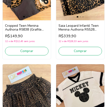
Cropped Teen Menina
Saia Leopard Infantil Teen
Authoria R5838 (Grafite
Menina Authoria R5528
Escuro)
(Marrom/Preto)
R$149,90
R$339,90
12
x
de
R$12,49
sem juros
12
x
de
R$28,33
sem juros
Comprar
Comprar