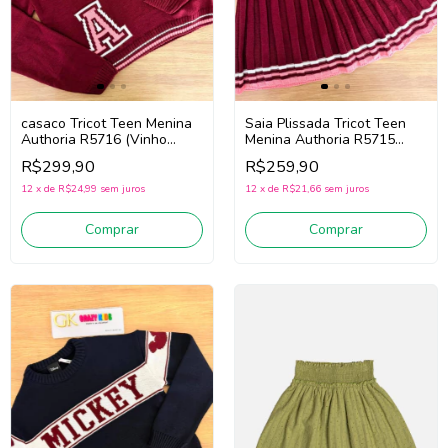
casaco Tricot Teen Menina
Saia Plissada Tricot Teen
Authoria R5716 (Vinho
Menina Authoria R5715
Bordô)
(Vinho Bordô)
R$299,90
R$259,90
12
x
de
R$24,99
sem juros
12
x
de
R$21,66
sem juros
Comprar
Comprar