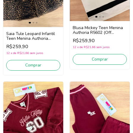
Blusa Mickey Teen Menina
Authoria R5602 (Off
Saia Tule Leopard Infantil
White/Preto)
Teen Menina Authoria
R$259,90
R5858 (Marrom/Preto)
R$259,90
12
x
de
R$21,66
sem juros
12
x
de
R$21,66
sem juros
Comprar
Comprar