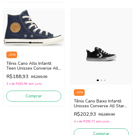
-
30
%
Tênis Cano Alto Infantil
Teen Unissex Converse All
Star CK1642/Ck1640 (Jeans)
R$188,93
R$269,90
Tecido
3
x
de
R$62,98
sem juros
-
30
%
Comprar
Tênis Cano Baixo Infantil
Unissex Converse All Star
CK1165 (Preto) Couro
R$202,93
R$289,90
Sintético
4
x
de
R$50,73
sem juros
Comprar