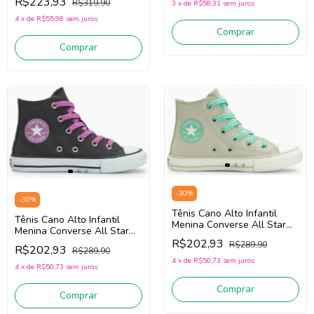
R$223,93
R$319,90
3
x
de
R$58,31
sem juros
Tecido
4
x
de
R$55,98
sem juros
Comprar
Comprar
-
30
%
-
30
%
Tênis Cano Alto Infantil
Tênis Cano Alto Infantil
Menina Converse All Star
Menina Converse All Star
CK1250 (Verde) Tecido
CK1250 (Grafite/Roxo)
R$202,93
R$289,90
R$202,93
R$289,90
Tecido
4
x
de
R$50,73
sem juros
4
x
de
R$50,73
sem juros
Comprar
Comprar