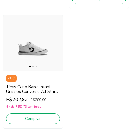
-
30
%
Tênis Cano Baixo Infantil
Unissex Converse All Star
CK1165 (Branco) Couro
R$202,93
R$289,90
Sintético
4
x
de
R$50,73
sem juros
Comprar