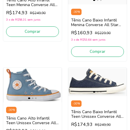
Tênis Cano Alto Infantil
Teen Menina Converse All
Star CK1509/CK1644 (Cinza
R$174,93
-
30
%
R$249,90
Gelo) Tecido
Tênis Cano Baixo Infantil
3
x
de
R$58,31
sem juros
Menina Converse All Star
CK1510 (Ouro/Preto/Branco)
Comprar
R$160,93
R$229,90
3
x
de
R$53,64
sem juros
Comprar
-
30
%
-
30
%
Tênis Cano Baixo Infantil
Teen Unissex Converse All
Tênis Cano Alto Infantil
Star CK1643/CK1641 (Jeans)
Teen Unissex Converse All
R$174,93
R$249,90
Tecido
Star CK0909 (Azul/Laranja)