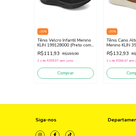
-
30
%
-
30
%
Tênis Velcro Infantil Menino
Tênis Cano Alto
KLIN 199128000 (Preto com
Menino KLIN 3
Amarelo)
(Caramelo / Of
R$111,93
R$132,93
R$159,90
R$
2
x
de
R$55,97
sem juros
2
x
de
R$66,47
sem 
Comprar
Comp
Siga-nos
Departame