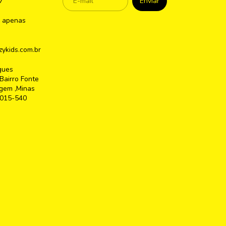
7
 apenas
ykids.com.br
gues
Bairro Fonte
gem ,Minas
2015-540