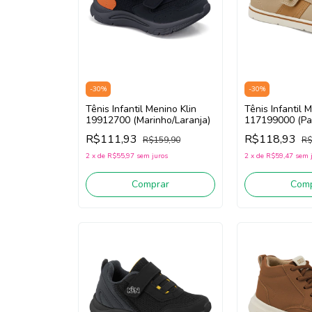
-
30
%
-
30
%
Tênis Infantil Menino Klin
Tênis Infantil 
19912700 (Marinho/Laranja)
117199000 (Pa
R$111,93
R$118,93
R$159,90
R$
2
x
de
R$55,97
sem juros
2
x
de
R$59,47
sem 
Comprar
Comp