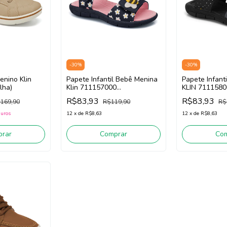
-
30
%
-
30
%
Menino Klin
Papete Infantil Bebê Menina
Papete Infant
lha)
Klin 711157000
KLIN 7111580
(Marinho/Rosa)
R$83,93
R$83,93
169,90
R$119,90
R$
juros
12
x
de
R$8,63
12
x
de
R$8,63
rar
Comprar
Co