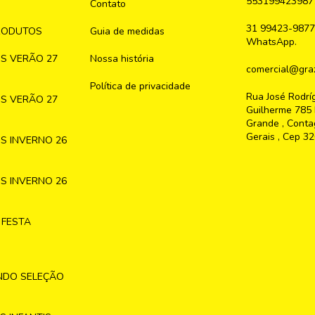
553199423987
Contato
31 99423-9877
RODUTOS
Guia de medidas
WhatsApp.
S VERÃO 27
Nossa história
comercial@graz
Política de privacidade
Rua José Rodrí
S VERÃO 27
Guilherme 785 
Grande , Conta
Gerais , Cep 3
S INVERNO 26
S INVERNO 26
 FESTA
NDO SELEÇÃO