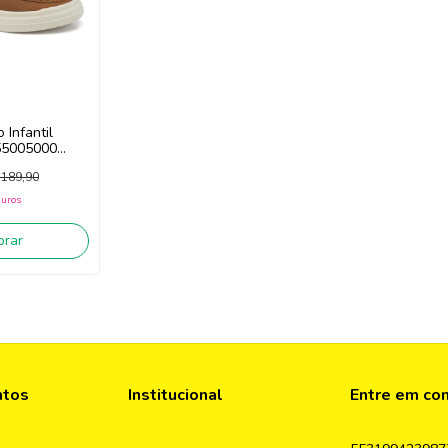
 Infantil
55005000
f White)
189,90
juros
rar
ntos
Institucional
Entre em co