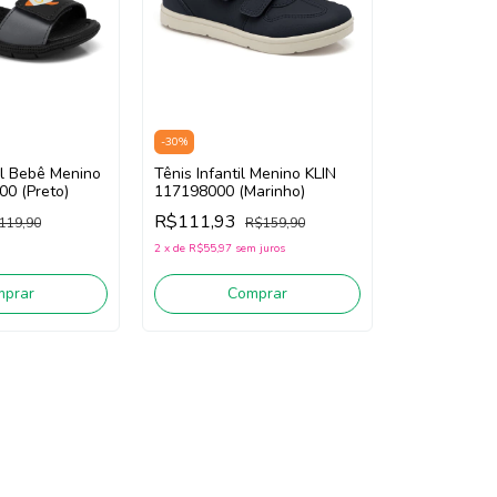
-
30
%
il Bebê Menino
Tênis Infantil Menino KLIN
00 (Preto)
117198000 (Marinho)
R$111,93
119,90
R$159,90
2
x
de
R$55,97
sem juros
mprar
Comprar