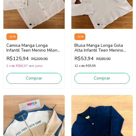
-
40
%
-
40
%
Camisa Manga Longa
Blusa Manga Longa Gola
Infantil Teen Menino Milon
Alta Infantil Teen Menino
2001584 (Off White)
Milon 2001890 (Branco)
R$125,94
R$53,94
R$209,90
R$89,90
2
x
de
R$62,97
sem juros
12
x
de
R$5,55
Comprar
Comprar