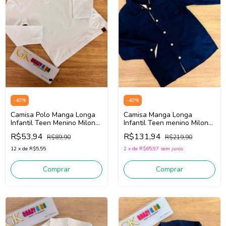
-
40
%
-
40
%
Camisa Polo Manga Longa
Camisa Manga Longa
Infantil Teen Menino Milon
Infantil Teen menino Milon
2000993 (Branco)
2001587 (Marinho)
R$53,94
R$131,94
R$89,90
R$219,90
12
x
de
R$5,55
2
x
de
R$65,97
sem juros
Comprar
Comprar