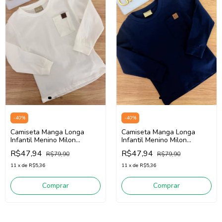
-
40
%
-
40
%
Camiseta Manga Longa
Camiseta Manga Longa
Infantil Menino Milon
Infantil Menino Milon
2000894 (Branco)
2000894 (Marinho)
R$47,94
R$47,94
R$79,90
R$79,90
11
x
de
R$5,36
11
x
de
R$5,36
Comprar
Comprar