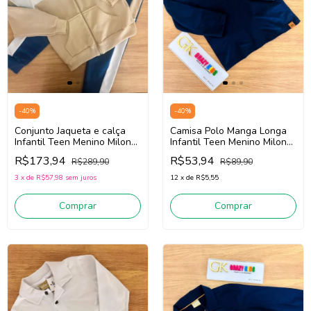
-
40
%
-
40
%
Conjunto Jaqueta e calça
Camisa Polo Manga Longa
Infantil Teen Menino Milon
Infantil Teen Menino Milon
2001546 (Bege/Azul)
2000993 (Marinho)
R$173,94
R$53,94
R$289,90
R$89,90
3
x
de
R$57,98
sem juros
12
x
de
R$5,55
Comprar
Comprar