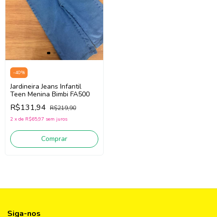
-
40
%
Jardineira Jeans Infantil
Teen Menina Bimbi FA500
R$131,94
R$219,90
2
x
de
R$65,97
sem juros
Comprar
Siga-nos