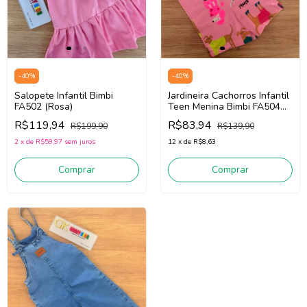
-
40
%
-
40
%
Jardineira Cachorros Infantil
Salopete Infantil Bimbi
Teen Menina Bimbi FA504
FA502 (Rosa)
(Rosa)
R$83,94
R$119,94
R$139,90
R$199,90
12
x
de
R$8,63
2
x
de
R$59,97
sem juros
Comprar
Comprar